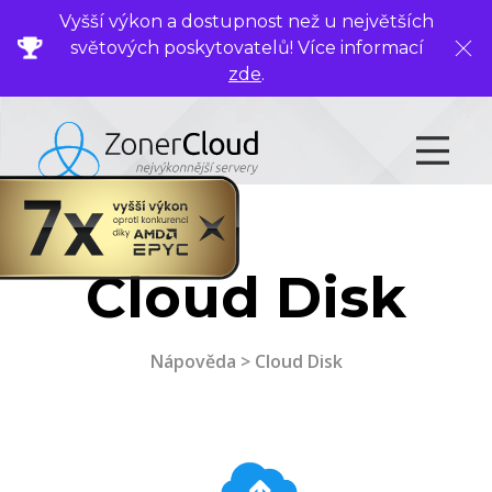
Vyšší výkon a dostupnost než u největších
světových poskytovatelů! Více informací
Zavř
zde
.
.
Cloud Disk
Nápověda
> Cloud Disk