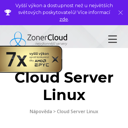
Vyšší výkon a dostupnost než u největších
světových poskytovatelů! Více informací
Zavř
zde
.
.
Cloud Server
Linux
Nápověda
> Cloud Server Linux