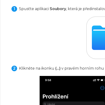
Spusťte aplikaci
Soubory
, která je předinsta
Klikněte na ikonku
(...)
v pravém horním rohu 