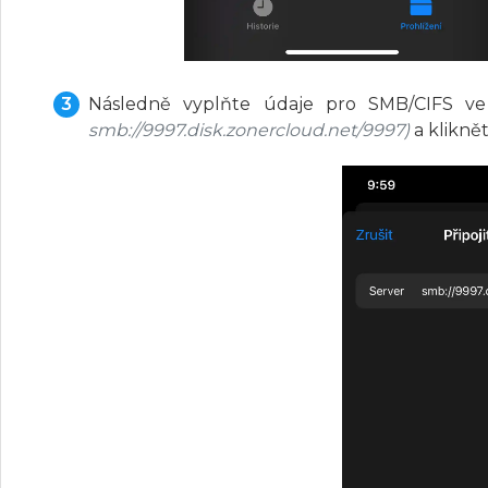
Následně vyplňte údaje pro SMB/CIFS v
smb://9997.disk.zonercloud.net/9997)
a klikně