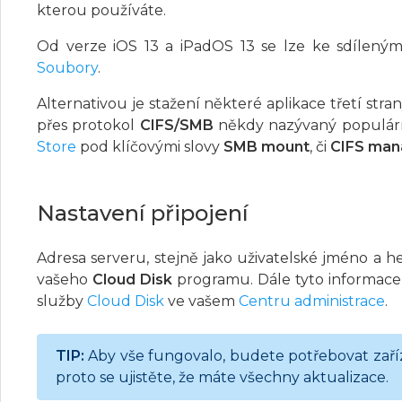
kterou používáte.
Od verze iOS 13 a iPadOS 13 se lze ke sdíleným
Soubory
.
Alternativou je stažení některé aplikace třetí st
přes protokol
CIFS/SMB
někdy nazývaný populá
Store
pod klíčovými slovy
SMB mount
, či
CIFS man
Nastavení připojení
Adresa serveru, stejně jako uživatelské jméno a 
vašeho
Cloud Disk
programu. Dále tyto informace
služby
Cloud Disk
ve vašem
Centru administrace
.
TIP:
Aby vše fungovalo, budete potřebovat zaříz
proto se ujistěte, že máte všechny aktualizace.