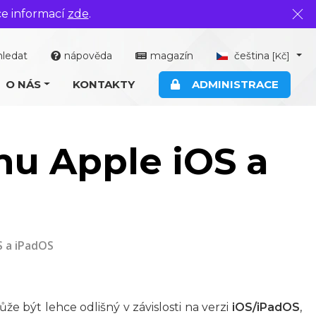
ce informací
zde
.
Zavř
hledat
nápověda
magazín
čeština
[Kč]
O NÁS
KONTAKTY
ADMINISTRACE
mu Apple iOS a
S a iPadOS
že být lehce odlišný v závislosti na verzi
iOS/iPadOS
,