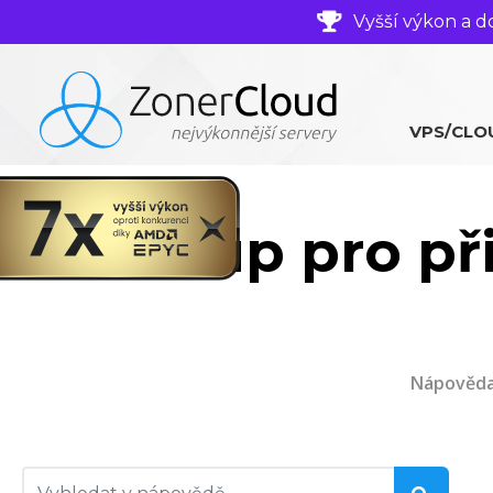
Vyšší výkon a d
VPS/CLO
Postup pro př
Nápověd