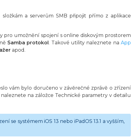
 složkám a serverům SMB připojit přímo z aplikace
rany pro umožnění spojení s online diskovým prostorem
rně
Samba protokol
. Takové utility naleznete na
App
ažer
apod.
heslo vám bylo doručeno v závěrečné zprávě o zřízení
 naleznete na záložce Technické parametry v detailu
ení se systémem iOS 13 nebo iPadOS 13.1 a vyšším,