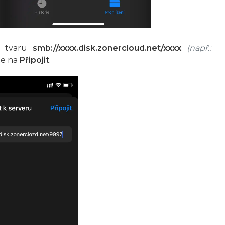
e tvaru
smb://xxxx.disk.zonercloud.net/xxxx
(např.:
te na
Připojit
.