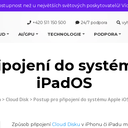
ostupnost než u největších světových poskytovatelů! Ví
+420 511 150 500
24/7 podpora
vy
UD
AI/GPU
TECHNOLOGIE
PODPORA
ipojení do systé
iPadOS
a
>
Cloud Disk
> Postup pro připojení do systému Apple iO
Způsob připojení
Cloud Disku
v iPhonu či iPadu mů