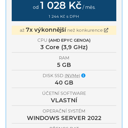
1 028 Kč
od
/ měs.
1 244 Kč s DPH
7x výkonnější
až
než konkurence
CPU
(AMD EPYC GENOA)
3
Core (3,9 GHz)
RAM
5 GB
DISK SSD
(NVMe)
40 GB
ÚČETNÍ SOFTWARE
VLASTNÍ
OPERAČNÍ SYSTÉM
WINDOWS SERVER 2022