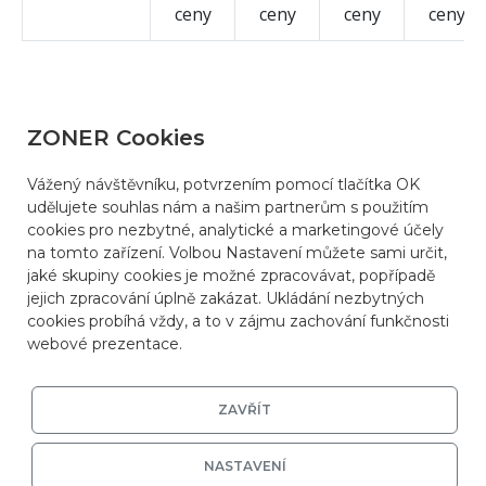
ceny
ceny
ceny
ceny
ZONER Cookies
Časté dotazy
Vážený návštěvníku, potvrzením pomocí tlačítka OK
udělujete souhlas nám a našim partnerům s použitím
cookies pro nezbytné, analytické a marketingové účely
na tomto zařízení. Volbou Nastavení můžete sami určit,
Za jak dlouho mi zprovozníte objednanou
jaké skupiny cookies je možné zpracovávat, popřípadě
službu?
jejich zpracování úplně zakázat. Ukládání nezbytných
cookies probíhá vždy, a to v zájmu zachování funkčnosti
webové prezentace.
Potřebuji upravit konfiguraci serveru
ZAVŘÍT
Mám vlastní licenci účetního programu již
NASTAVENÍ
koupenou, jaký server si mám vybrat a jak