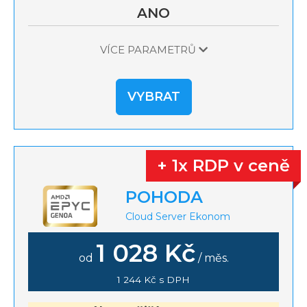
ANO
VÍCE PARAMETRŮ
VYBRAT
+ 1x RDP v ceně
POHODA
Cloud Server Ekonom
1 028 Kč
od
/ měs.
1 244 Kč s DPH