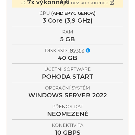
7x výkonnější
až
než konkurence
CPU
(AMD EPYC GENOA)
3
Core (3,9 GHz)
RAM
5 GB
DISK SSD
(NVMe)
40 GB
ÚČETNÍ SOFTWARE
POHODA START
OPERAČNÍ SYSTÉM
WINDOWS SERVER 2022
PŘENOS DAT
NEOMEZENĚ
KONEKTIVITA
10 GBPS