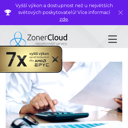
Vyšší výkon a dostupnost než u největších
světových poskytovatelů! Více informací
Zavř
zde
.