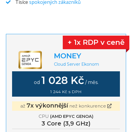
Tisíce
spokojených zákazníků
+ 1x RDP v ceně
MONEY
Cloud Server Ekonom
1 028 Kč
od
/ měs.
1 244 Kč s DPH
7x výkonnější
až
než konkurence
CPU
(AMD EPYC GENOA)
3
Core (3,9 GHz)