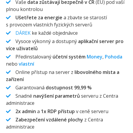
Vaše
data zůstávají bezpečně v ČR
(EU) pod vaší
plnou kontrolou
Ušetřete za energie
a zbavte se starostí
s provozem vlastních fyzických serverů
DÁREK
ke každé objednávce
Vysoce výkonný a dostupný
aplikační server pro
více uživatelů
Předinstalovaný
účetní systém
Money
,
Pohoda
nebo
vlastní
Online přístup na server z
libovolného místa a
zařízení
Garantovaná
dostupnost 99,99 %
Snadné
navýšení parametrů
serveru z Centra
administrace
2x admin
a
1x RDP přístup
v ceně serveru
Zabezpečení vzdálené plochy
z Centra
administrace