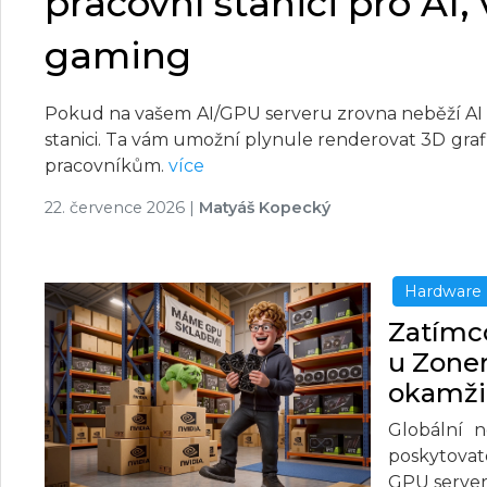
pracovní stanici pro AI,
gaming
Pokud na vašem AI/GPU serveru zrovna neběží AI 
stanici. Ta vám umožní plynule renderovat 3D grafi
pracovníkům.
více
22. července 2026
|
Matyáš Kopecký
Hardware
Zatímco
u Zone
okamžit
Globální n
poskytovat
GPU server