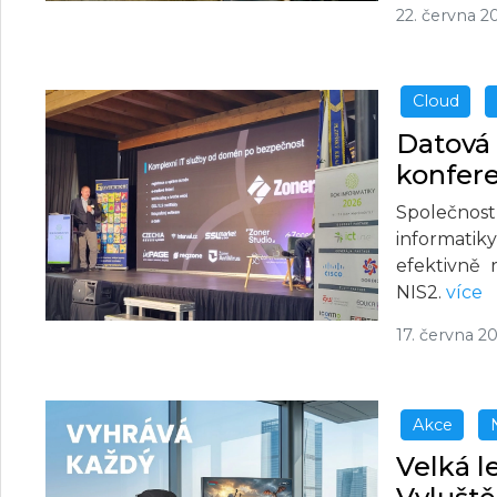
22. června 2
Cloud
Datová 
konfere
Společnos
informatiky
efektivně 
NIS2.
více
17. června 2
Akce
Velká l