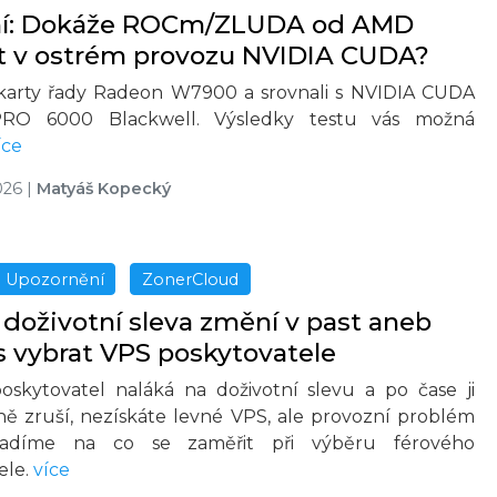
ní: Dokáže ROCm/ZLUDA od AMD
t v ostrém provozu NVIDIA CUDA?
 karty řady Radeon W7900 a srovnali s NVIDIA CUDA
RO 6000 Blackwell. Výsledky testu vás možná
íce
026
|
Matyáš Kopecký
Upozornění
ZonerCloud
 doživotní sleva změní v past aneb
s vybrat VPS poskytovatele
oskytovatel naláká na doživotní slevu a po čase ji
ně zruší, nezískáte levné VPS, ale provozní problém
radíme na co se zaměřit při výběru férového
ele.
více