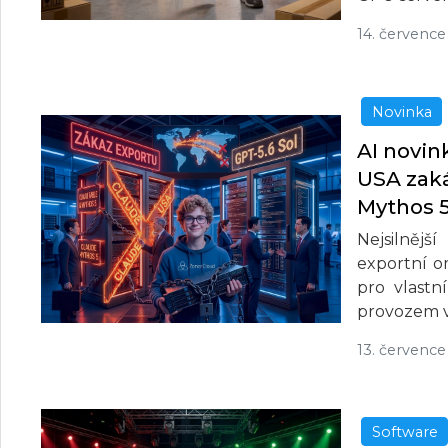
14. července
Novinka
AI novin
USA zaká
Mythos 5
Nejsilnějš
exportní o
pro vlastn
provozem v
13. července
Software