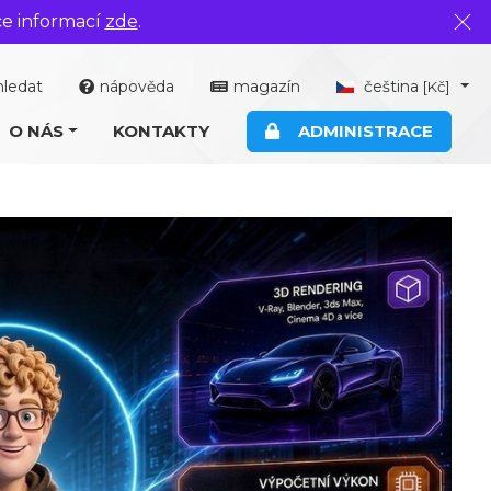
ce informací
zde
.
Zavř
hledat
nápověda
magazín
čeština
[Kč]
O NÁS
KONTAKTY
ADMINISTRACE