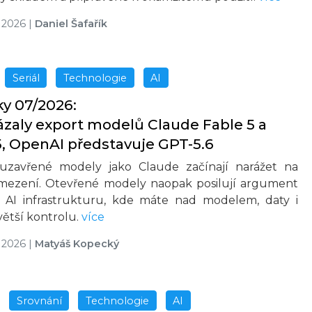
 2026
|
Daniel Šafařík
Seriál
Technologie
AI
ky 07/2026:
zaly export modelů Claude Fable 5 a
, OpenAI představuje GPT-5.6
í uzavřené modely jako Claude začínají narážet na
mezení. Otevřené modely naopak posilují argument
í AI infrastrukturu, kde máte nad modelem, daty i
ětší kontrolu.
více
 2026
|
Matyáš Kopecký
Srovnání
Technologie
AI