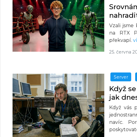
Srovná
nahradi
Vzali jsme
na RTX P
překvapí.
v
25. června 2
Server
Když se
jak dne
Když vás p
jednostran
navíc. Po
poskytovat