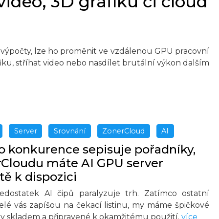
 video, 3D grafiku či cloud
výpočty, lze ho proměnit ve vzdálenou GPU pracovní
ku, stříhat video nebo nasdílet brutální výkon dalším
Server
Srovnání
ZonerCloud
AI
 konkurence sepisuje pořadníky,
rCloudu máte AI GPU server
ě k dispozici
edostatek AI čipů paralyzuje trh. Zatímco ostatní
elé vás zapíšou na čekací listinu, my máme špičkové
y skladem a připravené k okamžitému použití.
více