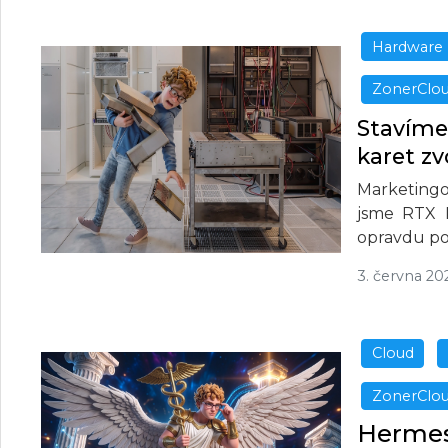
Hardware
ZonerClo
Stavíme 
karet z
Marketingo
jsme RTX 
opravdu po
3. června 20
Cloud
ZonerClo
Hermes 