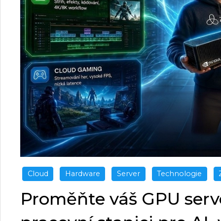
Cloud
Hardware
Server
Technologie
Proměňte váš GPU serve