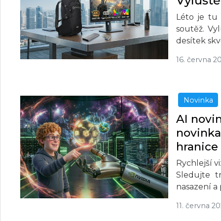
Vyluště
Léto je tu
soutěž. Vy
desítek sk
16. června 2
Novinka
AI novi
novinka
hranice
Rychlejší v
Sledujte 
nasazení a
11. června 2