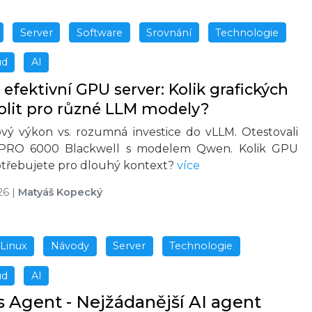
Server
Software
Srovnání
Technologie
ud
AI
efektivní GPU server: Kolik grafických
volit pro různé LLM modely?
vý výkon vs. rozumná investice do vLLM. Otestovali
PRO 6000 Blackwell s modelem Qwen. Kolik GPU
třebujete pro dlouhý kontext?
více
26
|
Matyáš Kopecký
Linux
Návody
Server
Technologie
ud
AI
Agent - Nejžádanější AI agent