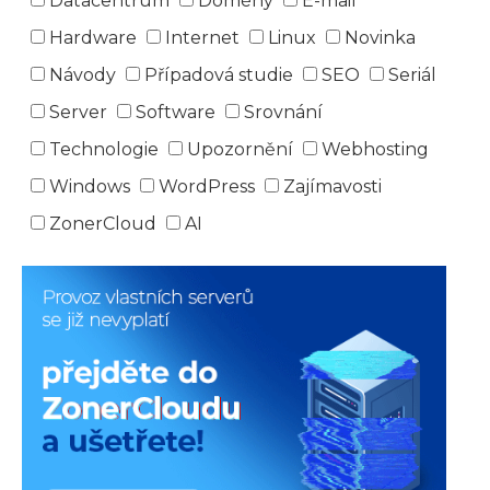
Datacentrum
Domény
E-mail
Hardware
Internet
Linux
Novinka
Návody
Případová studie
SEO
Seriál
Server
Software
Srovnání
Technologie
Upozornění
Webhosting
Windows
WordPress
Zajímavosti
ZonerCloud
AI