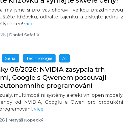
te křížovku a vyhrajte skvělé ceny!
 a my jsme si pro vás připravili velkou prázdninovou
luštěte křížovku, odhalte tajenku a získejte jednu z
vělých cen!
více
026
|
Daniel Šafařík
Seriál
Technologie
AI
nky 06/2026: NVIDIA zasypala trh
mi, Google s Qwenem posouvají
 autonomního programování
izuály, multimodální systémy a efektivní open modely.
trendy od NVIDIA, Googlu a Qwen pro produkční
 programování.
více
026
|
Matyáš Kopecký