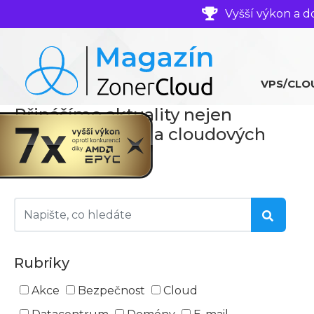
Vyšší výkon a d
VPS/CLO
Přinášíme aktuality nejen
ze světa serverů a cloudových
technologií
Rubriky
Akce
Bezpečnost
Cloud