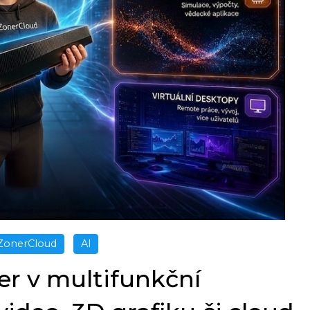
ZonerCloud
AI
r v multifunkční