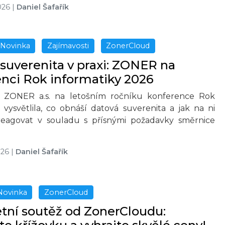
026
|
Daniel Šafařík
Novinka
Zajímavosti
ZonerCloud
suverenita v praxi: ZONER na
nci Rok informatiky 2026
t ZONER a.s. na letošním ročníku konference Rok
 vysvětlila, co obnáší datová suverenita a jak na ni
reagovat v souladu s přísnými požadavky směrnice
026
|
Daniel Šafařík
Novinka
ZonerCloud
etní soutěž od ZonerCloudu: