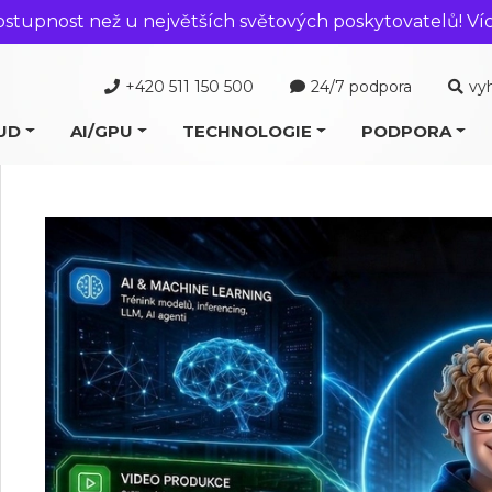
ostupnost než u největších světových poskytovatelů! Ví
+420 511 150 500
24/7 podpora
vy
UD
AI/GPU
TECHNOLOGIE
PODPORA