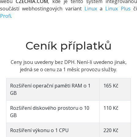
webu
CZECHIA.COM
, kde je tento systém integrovanou
součástí webhostingových variant
Linux
a
Linux Plus
č
Profi
.
Ceník příplatků
Ceny jsou uvedeny bez DPH. Není-li uvedeno jinak,
jedná se o cenu za 1 měsíc provozu služby.
Rozšíření operační paměti RAM o 1
165 Kč
GB
Rozšíření diskového prostoru o 10
110 Kč
GB
Rozšíření výkonu o 1 CPU
220 Kč