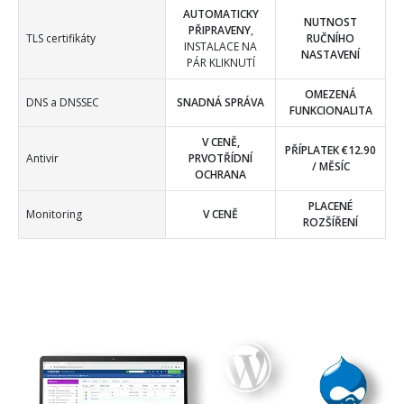
AUTOMATICKY
NUTNOST
PŘIPRAVENY
,
TLS certifikáty
RUČNÍHO
INSTALACE NA
NASTAVENÍ
PÁR KLIKNUTÍ
OMEZENÁ
DNS a DNSSEC
SNADNÁ SPRÁVA
FUNKCIONALITA
V CENĚ,
PŘÍPLATEK €12.90
Antivir
PRVOTŘÍDNÍ
/ MĚSÍC
OCHRANA
PLACENÉ
Monitoring
V CENĚ
ROZŠÍŘENÍ