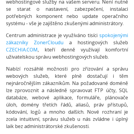
webhostingové služby na vašem serveru. Není nutné
se starat o nastavení, zabezpečení, instalaci
potřebných komponent nebo update operačního
systému - vše je zajištěno zkušenými administrátory.
Centrum administrace je využíváno tisíci
spokojenými
zákazníky ZonerCloudu
a hostingových služeb
CZECHIA.COM
, kteří denně využívají komfortní
uživatelskou správu webhostingových služeb.
Nabízí rozsáhlé možnosti pro zřizování a správu
webových služeb, které plně dostačují i těm
nejnáročnějším zákazníkům. Na požadované doméně
lze zprovoznit a následně spravovat FTP účty, SQL
databáze, webové aplikace, formuláře, plánovače
úloh, domény třetích řádů, aliasů, práv přístupů,
kódování, logů a mnoho dalších. Nové rozhraní je
zcela intuitivní, správu služeb u nás zvládne i úplný
laik bez administrátorské zkušenosti.