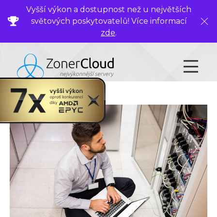
Vyšší výkon a dostupnost než u největších
světových poskytovatelů! Více informací
Zavř
zde
.