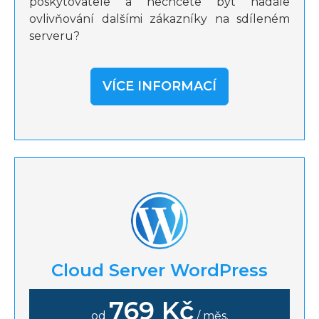
poskytovatele a nechcete být nadále
ovlivňování dalšími zákazníky na sdíleném
serveru?
VÍCE INFORMACÍ
Cloud Server WordPress
769 Kč
od
/ měs.