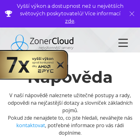
Vyšší výkon a dostupnost než u největších
světových poskytovatelů! Více informací
Zavř
zde
.
Nápověda
V naší nápovědě naleznete užitečné postupy a rady,
odpovědi na nejčastější dotazy a slovníček základních
pojmů.
Pokud zde nenajdete to, co jste hledali, neváhejte nás
kontaktovat
, potřebné informace pro vás rádi
doplníme.