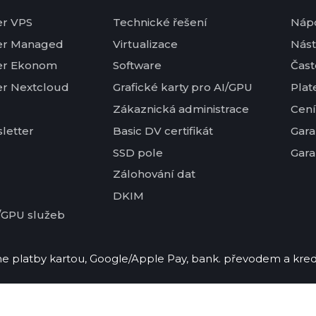
er VPS
Technické řešení
Náp
er Managed
Virtualizace
Nást
er Ekonom
Software
Čast
er Nextcloud
Grafické karty pro AI/GPU
Plat
Zákaznická administrace
Cení
letter
Basic DV certifikát
Gara
SSD pole
Gara
Zálohování dat
DKIM
/GPU služeb
 platby kartou, Google/Apple Pay, bank. převodem a kred