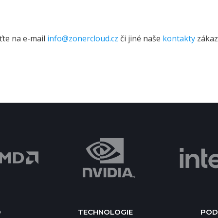
ťte na e-mail
info@zonercloud.cz
či jiné naše
kontakty
zákaz
D
TECHNOLOGIE
POD