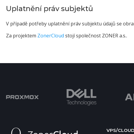
Uplatnění práv subjektů
V případě potřeby uplatnění práv subjektu údajů se obra
Za projektem
ZonerCloud
stojí společnost ZONER a.s..
VPS/CLOU