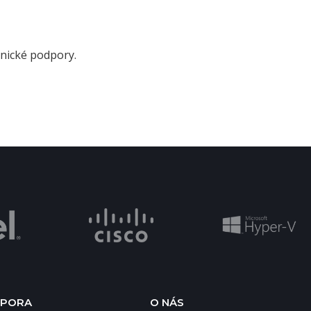
nické podpory.
PORA
O NÁS