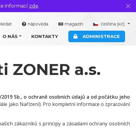
ce informací
zde
.
Zavř
hledat
nápověda
magazín
čeština
[Kč]
O NÁS
KONTAKTY
ADMINISTRACE
i ZONER a.s.
/2019 Sb., o ochraně osobních údajů a od počátku jeho
ále jako Nařízení). Pro kompletní informace o zpracování
 našich zákazníků s principy a zásadami ochrany osobních