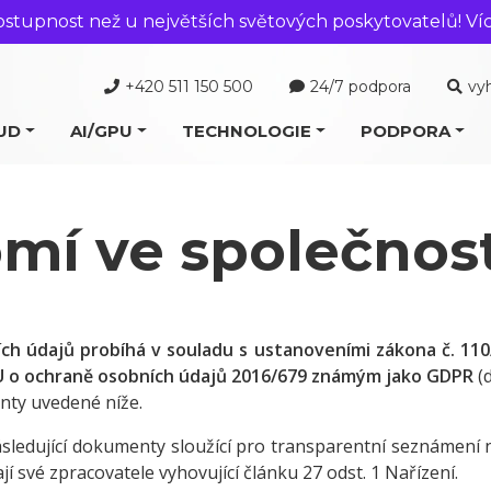
ostupnost než u největších světových poskytovatelů! Ví
+420 511 150 500
24/7 podpora
vy
UD
AI/GPU
TECHNOLOGIE
PODPORA
mí ve společnost
ch údajů probíhá v souladu s ustanoveními zákona č. 110
 EU o ochraně osobních údajů 2016/679 známým jako GDPR
(d
nty uvedené níže.
 následující dokumenty sloužící pro transparentní seznámení
jí své zpracovatele vyhovující článku 27 odst. 1 Nařízení.