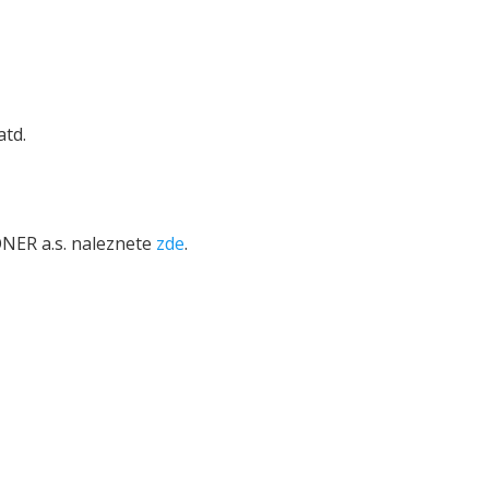
atd.
ONER a.s. naleznete
zde
.