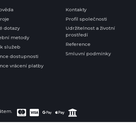
ověda
Kontakty
roje
Profil společnosti
é dotazy
Udržitelnost a životní
prostředí
ební metody
Reference
k služeb
Smluvní podmínky
nce dostupnosti
nce vrácení platby
item.