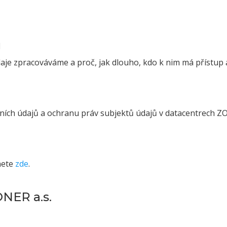
ů
aje zpracováváme a proč, jak dlouho, kdo k nim má přístup 
ních údajů a ochranu práv subjektů údajů v datacentrech Z
nete
zde
.
ONER a.s.