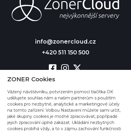
info@zonercloud.cz
+420 511 150 500
ZONER Cookies
Vážený návštěvníku, potvrzením pomocí tlačítka OK
udělujete souhlas nám a našim partnerům s použitím
cookies pro nezbytné, analytické a marketingové účely
na tomto zařízení. Volbou Nastavení můžete sami určit,
jaké skupiny cookies je možné zpracovávat, popřípadě
jejich zpracování úplně zakázat. Ukládání nezbytných
cookies probíhá vždy, a to v zájmu zachování funkčnosti