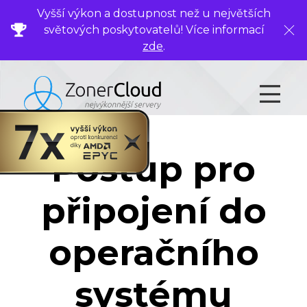
Vyšší výkon a dostupnost než u největších
světových poskytovatelů! Více informací
Zavř
zde
.
Postup pro
připojení do
operačního
systému