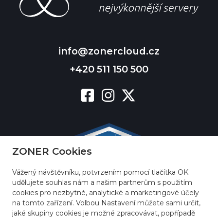
info@zonercloud.cz
+420 511 150 500
ZONER Cookies
Vážený návštěvníku, potvrzením pomocí tlačítka OK
udělujete souhlas nám a našim partnerům s použitím
cookies pro nezbytné, analytické a marketingové účely
na tomto zařízení. Volbou Nastavení můžete sami určit,
jaké skupiny cookies je možné zpracovávat, popřípadě