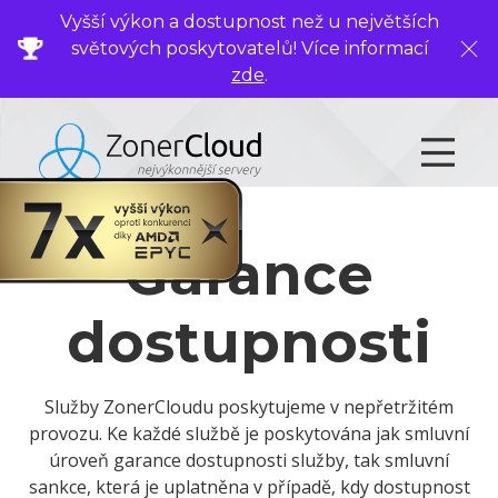
Vyšší výkon a dostupnost než u největších
světových poskytovatelů! Více informací
Zavř
zde
.
Garance
dostupnosti
Služby ZonerCloudu poskytujeme v nepřetržitém
provozu. Ke každé službě je poskytována jak smluvní
úroveň garance dostupnosti služby, tak smluvní
sankce, která je uplatněna v případě, kdy dostupnost