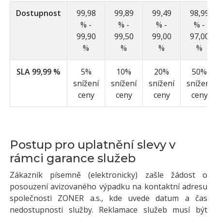
Dostupnost
99,98
99,89
99,49
98,99
% -
% -
% -
% -
99,90
99,50
99,00
97,00
%
%
%
%
SLA 99,99 %
5%
10%
20%
50%
snížení
snížení
snížení
snížení
ceny
ceny
ceny
ceny
Postup pro uplatnění slevy v
rámci garance služeb
Zákazník písemně (elektronicky) zašle žádost o
posouzení avizovaného výpadku na kontaktní adresu
společnosti ZONER a.s., kde uvede datum a čas
nedostupnosti služby. Reklamace služeb musí být