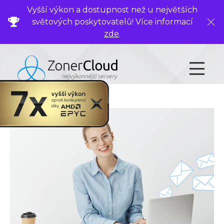
Vyšší výkon a dostupnost než u největších
světových poskytovatelů! Více informací
Zavř
zde
.