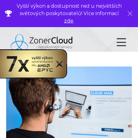
Vyšší výkon a dostupnost než u největších
světových poskytovatelů! Více informací
Zavř
zde
.