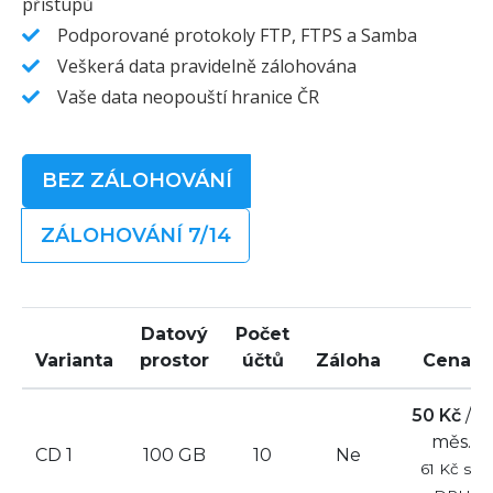
přístupů
Podporované protokoly FTP, FTPS a Samba
Veškerá data pravidelně zálohována
Vaše data neopouští hranice ČR
BEZ ZÁLOHOVÁNÍ
ZÁLOHOVÁNÍ 7/14
Datový
Počet
Varianta
prostor
účtů
Záloha
Cena
50 Kč
/
měs.
CD 1
100 GB
10
Ne
61 Kč s