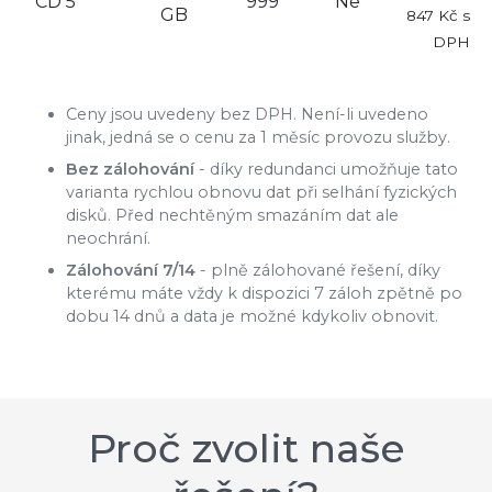
CD 5
999
Ne
GB
847 Kč s
DPH
Ceny jsou uvedeny bez DPH. Není-li uvedeno
jinak, jedná se o cenu za 1 měsíc provozu služby.
Bez zálohování
- díky redundanci umožňuje tato
varianta rychlou obnovu dat při selhání fyzických
disků. Před nechtěným smazáním dat ale
neochrání.
Zálohování 7/14
- plně zálohované řešení, díky
kterému máte vždy k dispozici 7 záloh zpětně po
dobu 14 dnů a data je možné kdykoliv obnovit.
Proč zvolit naše