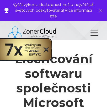
Vyšší výkon a dostupnost než u největších
světových poskytovatelů! Více informací
Zavř
zde
.
Licencování
softwaru
společnosti
Microsoft