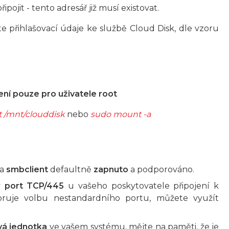
pojit - tento adresář již musí existovat.
te přihlašovací údaje ke službě Cloud Disk, dle vzoru
ení pouze pro uživatele root
 /mnt/clouddisk
nebo
sudo mount -a
ta
smbclient
defaultně
zapnuto
a podporováno.
ý
port TCP/445
u vašeho poskytovatele připojení k
oruje volbu nestandardního portu, můžete využít
vá jednotka
ve vašem systému, mějte na paměti, že je