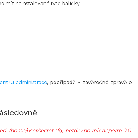
o mít nainstalované tyto balíčky:
entru administrace
, popřípadě v závěrečné zprávě o
následovně
s cred=/home/user/secret.cfg,_netdev,nounix,noperm 0 0