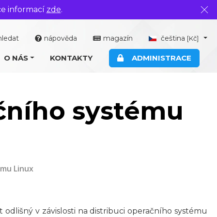
ce informací
zde
.
Zavř
hledat
nápověda
magazín
čeština
[Kč]
O NÁS
KONTAKTY
ADMINISTRACE
ačního systému
ému Linux
odlišný v závislosti na distribuci operačního systému