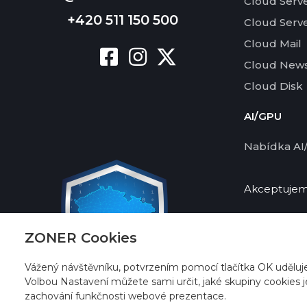
Cloud Serv
+420 511 150 500
Cloud Serv
Cloud Mail
Cloud News
Cloud Disk
AI/GPU
Nabídka AI
Akceptujeme
ZONER Cookies
Vážený návštěvníku, potvrzením pomocí tlačítka OK uděluj
Volbou Nastavení můžete sami určit, jaké skupiny cookies j
zachování funkčnosti webové prezentace.