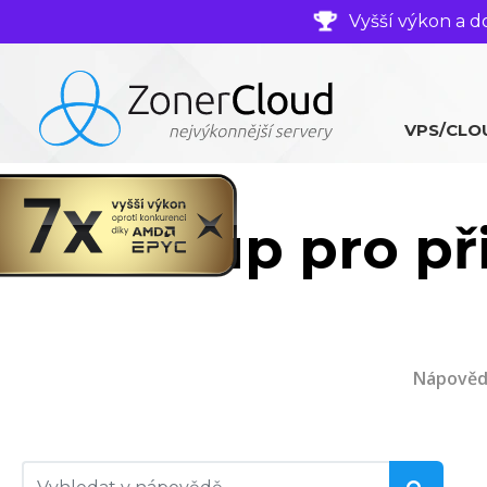
Vyšší výkon a d
VPS/CLO
Postup pro př
Nápověd