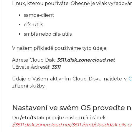
Linux, kterou používáte. Obecně je však vyžadován
samba-client
cifs-utils
smbfs nebo cifs-utils
V našem příkladě používáme tyto údaje:
Adresa Cloud Disk:
3511.disk.zonercloud.net
Uživatel/adresář:
3511
Údaje o Vašem aktivním Cloud Disku najdete v
C
zřízení služby.
Nastavení ve svém OS proveďte 
Do
/etc/fstab
přidejte následující řádek:
//3511.disk.zonercloud.net/3511 /mnt/clouddisk cif