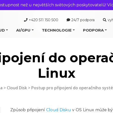
ostupnost než u největších světových poskytovatelů! Ví
+420 511 150 500
24/7 podpora
vy
UD
AI/GPU
TECHNOLOGIE
PODPORA
ipojení do oper
Linux
a
>
Cloud Disk
> Postup pro připojení do operačního syst
Způsob připojení
Cloud Disku
v OS Linux může být 