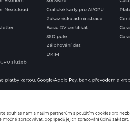
er Ekonom
Software
Čast
er Nextcloud
Grafické karty pro AI/GPU
Plat
Zákaznická administrace
Cení
letter
Basic DV certifikát
Gara
SSD pole
Gara
Zálohování dat
DKIM
/GPU služeb
 platby kartou, Google/Apple Pay, bank. převodem a kred
ete souhlas nám a našim partnerům s použitím cookies pro nezby
e možné zpracovávat, popřípadě jejich zpracování úplně zakázat.