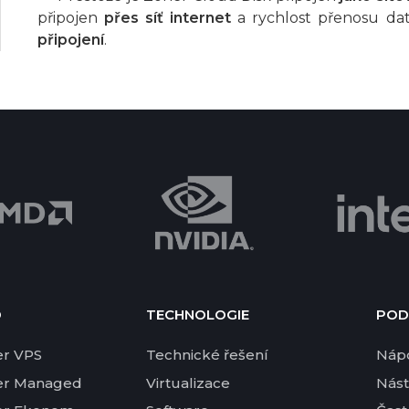
připojen
přes síť internet
a rychlost přenosu da
připojení
.
D
TECHNOLOGIE
POD
er VPS
Technické řešení
Náp
er Managed
Virtualizace
Nást