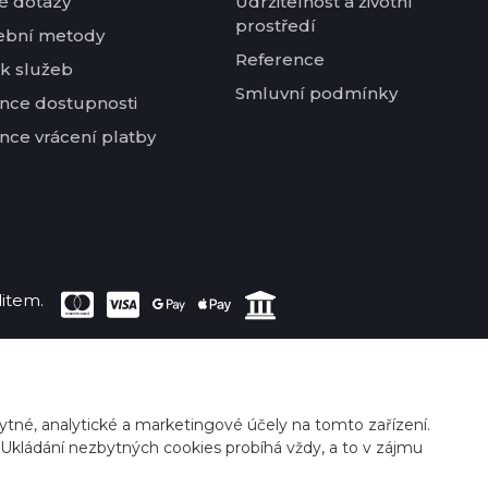
é dotazy
Udržitelnost a životní
prostředí
ební metody
Reference
k služeb
Smluvní podmínky
nce dostupnosti
nce vrácení platby
item.
tné, analytické a marketingové účely na tomto zařízení.
 Ukládání nezbytných cookies probíhá vždy, a to v zájmu