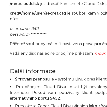
/mnt/clouddisk
je adresář, kam chcete Cloud Disk při
cred=/home/user/secret.cfg
je soubor, kam vloží
níže:
username=3511
password=***********
Přičemž soubor by měl mít nastavena práva
pro čt
Vzdálený disk následně připojíme příkazem:
mount
Další informace
Šifrování přenosu
je v systému Linux přes klien
Pro připojení Cloud Disku musí být povolen
Internetu. Pokud vámi používaný klient podp
alternativního portu 5452
.
Prestože je Zoner Cloud Disk připojen
jako síťo