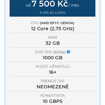
7 500 Kč
od
/ měs.
9 075 Kč s DPH
CPU
(AMD EPYC GENOA)
12
Core (2,75 GHz)
RAM
32 GB
DISK SSD
(NVMe)
1000 GB
POČET UŽIVATELŮ
16+
PŘENOS DAT
NEOMEZENĚ
KONEKTIVITA
10 GBPS