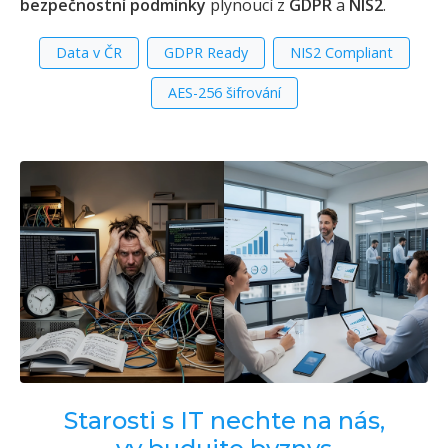
bezpečnostní podmínky
plynoucí z
GDPR
a
NIS2
.
Data v ČR
GDPR Ready
NIS2 Compliant
AES-256 šifrování
Starosti s IT nechte na nás,