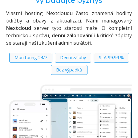
vy budujte byznys
Vlastní hosting Nextcloudu často znamená hodiny
údržby a obavy z aktualizací. Námi managovaný
Nextcloud
server tyto starosti maže. O kompletní
technickou správu,
denní zálohování
i kritické záplaty
se starají naši zkušení administrátoři.
Monitoring 24/7
Denní zálohy
SLA 99,99 %
Bez výpadků