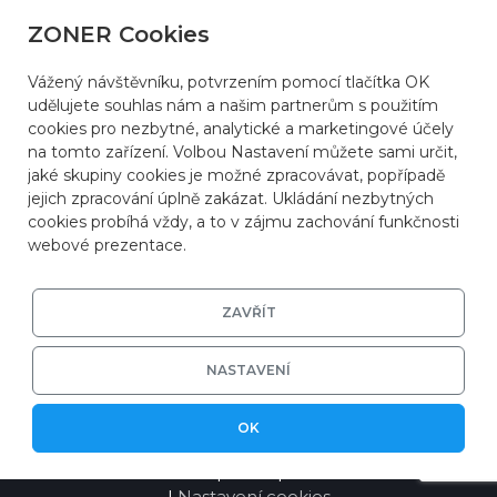
ZONER Cookies
Vážený návštěvníku, potvrzením pomocí tlačítka OK
udělujete souhlas nám a našim partnerům s použitím
cookies pro nezbytné, analytické a marketingové účely
na tomto zařízení. Volbou Nastavení můžete sami určit,
jaké skupiny cookies je možné zpracovávat, popřípadě
jejich zpracování úplně zakázat. Ukládání nezbytných
cookies probíhá vždy, a to v zájmu zachování funkčnosti
webové prezentace.
ZAVŘÍT
NASTAVENÍ
OK
© 2026
ZONER a.s.
|
EFRR
|
Ochrana soukromí
|
Nastavení cookies