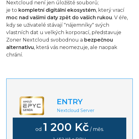
Nextcloud není jen úložiště souborů;
je to
kompletní digitální ekosystém
, který vrací
moc nad vašimi daty zpět do vašich rukou
. V éře,
kdy se uživatelé stávají "nájemníky" svých
vlastních dat u velkých korporací, představuje
Zoner Nextcloud svobodnou a
bezpečnou
alternativu
, která vás neomezuje, ale naopak
chrání.
ENTRY
Nextcloud Server
1 200 Kč
od
/ měs.
1 452 Kč s DPH