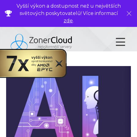
Vyšší výkon a dostupnost než u největších
světových poskytovatelů! Více informací
Zavř
zde
.