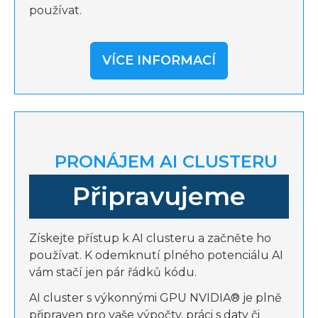
používat.
VÍCE INFORMACÍ
PRONÁJEM AI CLUSTERU
Připravujeme
Získejte přístup k AI clusteru a začněte ho
používat. K odemknutí plného potenciálu AI
vám stačí jen pár řádků kódu.
AI cluster s výkonnými GPU NVIDIA® je plně
připraven pro vaše výpočty, práci s daty či