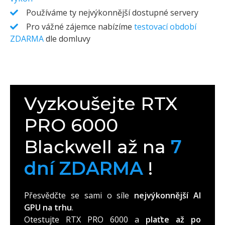
Používáme ty nejvýkonnější dostupné servery
Pro vážné zájemce nabízíme
testovací období
ZDARMA
dle domluvy
Vyzkoušejte RTX
PRO 6000
Blackwell až na
7
dní ZDARMA
!
Přesvědčte se sami o síle
nejvýkonnější AI
GPU na trhu
.
Otestujte RTX PRO 6000 a
plaťte až po