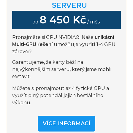
SERVERU
8 450 Kč
od
/ měs.
Pronajměte si GPU NVIDIA®. Naše
unikátní
Multi-GPU řešení
umožňuje využití 1-4 GPU
zároveň!
Garantujeme, že karty běží na
nejvýkonnějším serveru, který jsme mohli
sestavit.
Můžete si pronajmout až 4 fyzické GPU a
využít plný potenciál jejich bestiálního
výkonu.
VÍCE INFORMACÍ