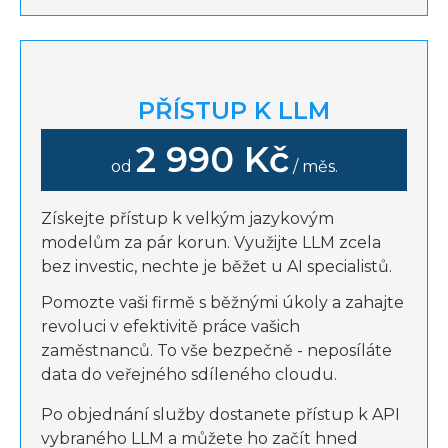
PŘÍSTUP K LLM
2 990 Kč
od
/ měs.
Získejte přístup k velkým jazykovým
modelům za pár korun. Využijte LLM zcela
bez investic, nechte je běžet u AI specialistů.
Pomozte vaši firmě s běžnými úkoly a zahajte
revoluci v efektivitě práce vašich
zaměstnanců. To vše bezpečně - neposíláte
data do veřejného sdíleného cloudu.
Po objednání služby dostanete přístup k API
vybraného LLM a můžete ho začít hned