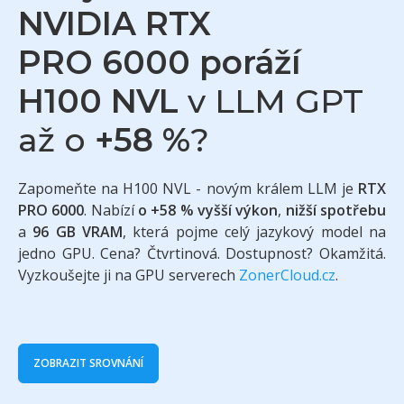
NVIDIA RTX
PRO 6000 poráží
H100 NVL
v LLM GPT
až o
+58 %
?
Zapomeňte na H100 NVL - novým králem LLM je
RTX
PRO 6000
. Nabízí
o +58 % vyšší výkon
,
nižší spotřebu
a
96 GB VRAM
, která pojme celý jazykový model na
jedno GPU. Cena? Čtvrtinová. Dostupnost? Okamžitá.
Vyzkoušejte ji na GPU serverech
ZonerCloud.cz
.
ZOBRAZIT SROVNÁNÍ