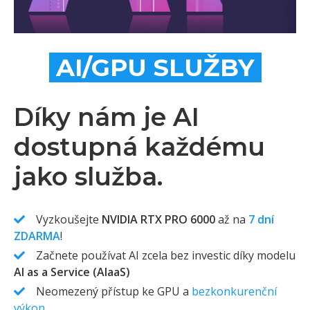
AI/GPU SLUŽBY
Díky nám je AI
dostupná každému
jako služba.
Vyzkoušejte
NVIDIA RTX PRO 6000
až na
7 dní
ZDARMA
!
Začnete používat AI zcela bez investic díky modelu
AI as a Service (AIaaS)
Neomezený přístup ke GPU a
bezkonkurenční
výkon