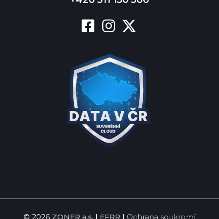
© 2026
ZONER a.s.
|
EFRR
|
Ochrana soukromí