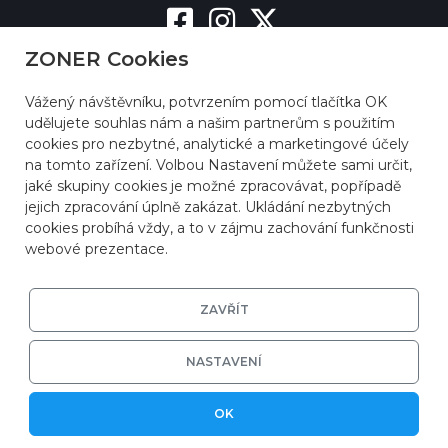
ZONER Cookies
Vážený návštěvníku, potvrzením pomocí tlačítka OK
udělujete souhlas nám a našim partnerům s použitím
cookies pro nezbytné, analytické a marketingové účely
na tomto zařízení. Volbou Nastavení můžete sami určit,
jaké skupiny cookies je možné zpracovávat, popřípadě
jejich zpracování úplně zakázat. Ukládání nezbytných
cookies probíhá vždy, a to v zájmu zachování funkčnosti
webové prezentace.
ZAVŘÍT
NASTAVENÍ
© 2026
ZONER a.s.
|
EFRR
|
Ochrana soukromí
OK
|
Nastavení cookies