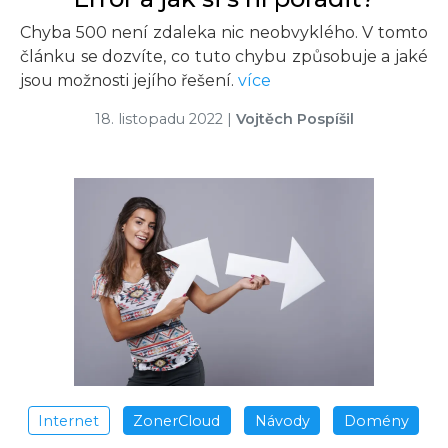
Chyba 500 není zdaleka nic neobvyklého. V tomto
článku se dozvíte, co tuto chybu způsobuje a jaké
jsou možnosti jejího řešení.
více
18. listopadu 2022
|
Vojtěch Pospíšil
Internet
ZonerCloud
Návody
Domény