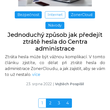
Bezpečnost
Internet
ZonerCloud
Návody
Jednoduchý způsob jak předejít
ztrátě hesla do Centra
administrace
Ztráta hesla může být vážnou komplikací. V tomto
článku zjistíte, co dělat při ztrátě hesla do
administrace ZonerCloudu, a jak zajistit, aby se vám
to už nestalo.
více
23. srpna 2022
|
Vojtěch Pospíšil
1
2
3
4