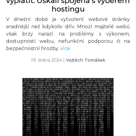
vyplatit: Úskalí spojená s výběrem
hostingu
V dnešní době je vytvoření webové stránky
snadnější než kdykoliv dřív. Mnozí majitelé webů
však brzy narazí na problémy s výkonem,
dostupností webu, nefunkční podporou či na
bezpečnostní hrozby.
více
19. ledna 2024
|
Vojtěch Tomášek