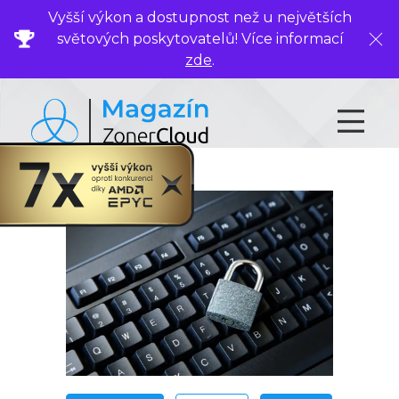
Vyšší výkon a dostupnost než u největších
světových poskytovatelů! Více informací
Zavř
zde
.