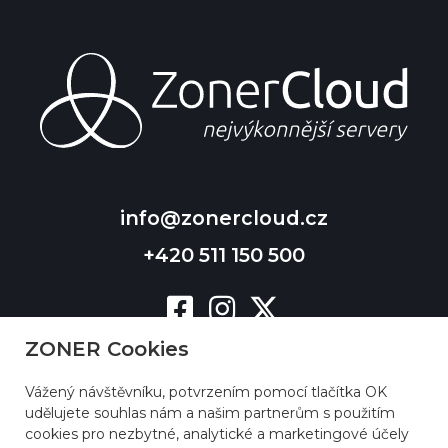
info@zonercloud.cz
+420 511 150 500
ZONER Cookies
Vážený návštěvníku, potvrzením pomocí tlačítka OK
udělujete souhlas nám a našim partnerům s použitím
cookies pro nezbytné, analytické a marketingové účely