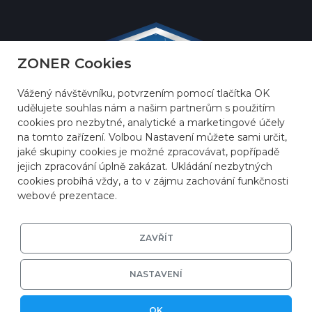
ZONER Cookies
Vážený návštěvníku, potvrzením pomocí tlačítka OK
udělujete souhlas nám a našim partnerům s použitím
cookies pro nezbytné, analytické a marketingové účely
na tomto zařízení. Volbou Nastavení můžete sami určit,
jaké skupiny cookies je možné zpracovávat, popřípadě
jejich zpracování úplně zakázat. Ukládání nezbytných
cookies probíhá vždy, a to v zájmu zachování funkčnosti
webové prezentace.
ZAVŘÍT
© 2026
ZONER a.s.
|
EFRR
|
Ochrana soukromí
|
Nastavení cookies
NASTAVENÍ
OK