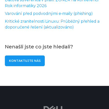
Rok informatiky 2026
Varování před podvodnými e‑maily (phishing)
Kritické zranitelnosti Linuxu: Průběžný přehled a
doporučené řešení (aktualizováno)
Nenašli jste co jste hledali?
KONTAKTUJTE NÁS