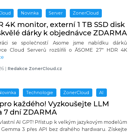
Cloud
Novinka
Server
ZonerCloud
 4K monitor, externí 1 TB SSD disk
 skvělé dárky k objednávce ZDARMA
ráci se společností Asome jsme nabídku dárků
vce Cloud Serverů rozšířili o ĀSOME 27" HDR 4K
ce
26
|
Redakce ZonerCloud.cz
Novinka
Technologie
ZonerCloud
AI
 pro každého! Vyzkoušejte LLM
na 7 dní ZDARMA
i vlastní AI GPT! Přístup k velkým jazykovým modelům
 Gemma 3 přes API bez drahého hardwaru. Získejte