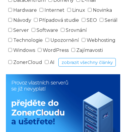
Datacentrum
Domény
E-mail
Hardware
Internet
Linux
Novinka
Návody
Případová studie
SEO
Seriál
Server
Software
Srovnání
Technologie
Upozornění
Webhosting
Windows
WordPress
Zajímavosti
ZonerCloud
AI
zobrazit všechny články