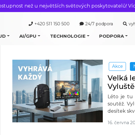
ostupnost než u největších světových poskytovatelů! Ví
+420 511 150 500
24/7 podpora
vy
UD
AI/GPU
TECHNOLOGIE
PODPORA
Akce
Velká l
Vyluště
Léto je tu
soutěž. Vy
desítek sk
16. června 2