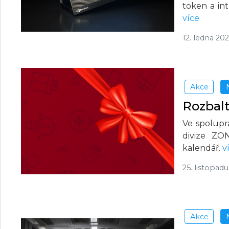
token a in
více
12. ledna 20
Akce
Rozbalt
Ve spolupr
divize ZON
kalendář.
v
25. listopad
Akce