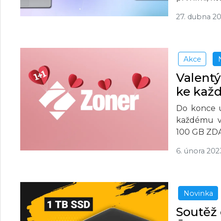
27. dubna 2
Akce
Valentý
ke ka
Do konce ú
každému vi
100 GB Z
6. února 202
Novinka
Soutěž 