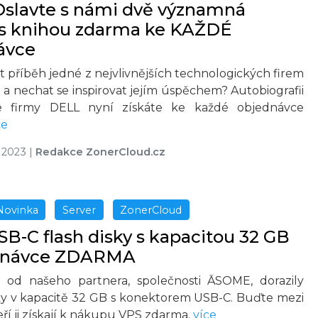
Oslavte s námi dvě významná
a s knihou zdarma ke KAŽDÉ
ávce
 příběh jedné z nejvlivnějších technologických firem
 a nechat se inspirovat jejím úspěchem? Autobiografii
le firmy DELL nyní získáte ke každé objednávce
ce
u 2023
|
Redakce ZonerCloud.cz
Novinka
Server
ZonerCloud
B-C flash disky s kapacitou 32 GB
dnávce ZDARMA
 od našeho partnera, společnosti ĀSOME, dorazily
ky v kapacitě 32 GB s konektorem USB-C. Buďte mezi
eří ji získají k nákupu VPS zdarma.
více