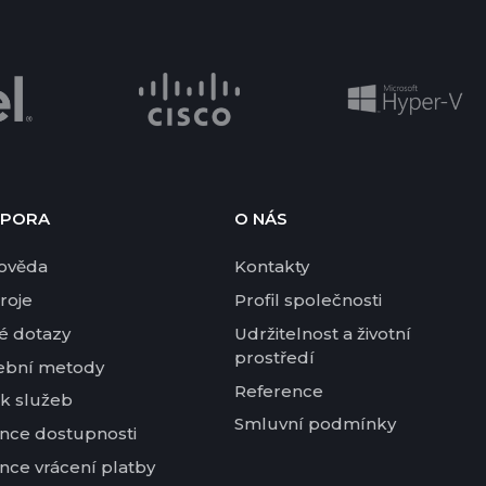
PORA
O NÁS
ověda
Kontakty
roje
Profil společnosti
é dotazy
Udržitelnost a životní
prostředí
ební metody
Reference
k služeb
Smluvní podmínky
nce dostupnosti
nce vrácení platby