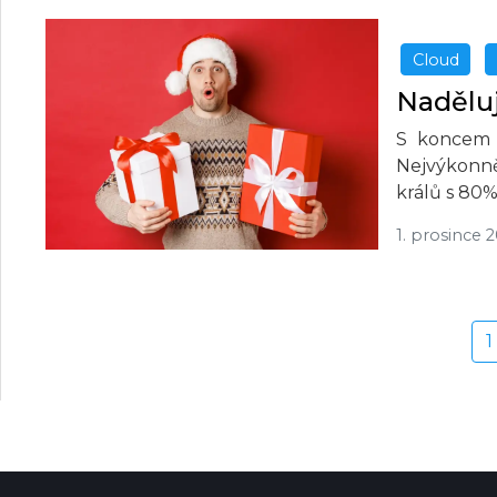
Cloud
Naděluj
S koncem 
Nejvýkonně
králů s 80%
1. prosince 
1