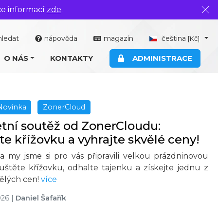
ce informací
zde
.
Zavř
hledat
nápověda
magazín
čeština
[Kč]
O NÁS
KONTAKTY
ADMINISTRACE
Novinka
ZonerCloud
etní soutěž od ZonerCloudu:
te křížovku a vyhrajte skvělé ceny!
 a my jsme si pro vás připravili velkou prázdninovou
luštěte křížovku, odhalte tajenku a získejte jednu z
vělých cen!
více
026
|
Daniel Šafařík