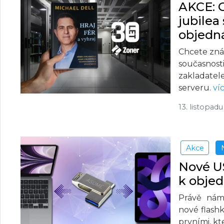
AKCE: 
jubile
objedn
Chcete znát
současnosti
zakladate
serveru.
ví
13. listopad
Akce
Nové US
k obje
Právě nám
nové flash
prvními, kt