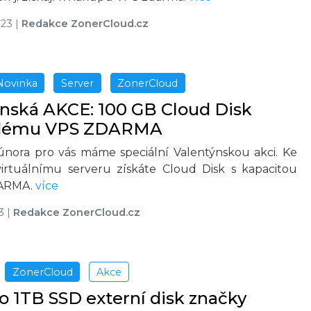
023
|
Redakce ZonerCloud.cz
Novinka
Server
ZonerCloud
nská AKCE: 100 GB Cloud Disk
ždému VPS ZDARMA
nora pro vás máme speciální Valentýnskou akci. Ke
rtuálnímu serveru získáte Cloud Disk s kapacitou
DARMA.
více
3
|
Redakce ZonerCloud.cz
ZonerCloud
Akce
o 1TB SSD externí disk značky