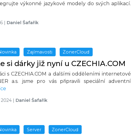
tegrujte výkonné jazykové modely do svých aplikací.
26
|
Daniel Šafařík
Novinka
Zajímavosti
ZonerCloud
e si dárky již nyní u CZECHIA.COM
áci s CZECHIA.COM a dalšími odděleními internetové
ER a.s. jsme pro vás připravili speciální adventní
íce
u 2024
|
Daniel Šafařík
Novinka
Server
ZonerCloud