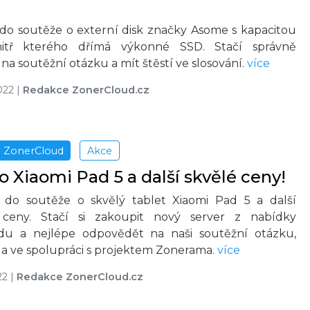
 do soutěže o externí disk značky Asome s kapacitou
itř kterého dřímá výkonné SSD. Stačí správně
a soutěžní otázku a mít štěstí ve slosování.
více
022
|
Redakce ZonerCloud.cz
ZonerCloud
Akce
o Xiaomi Pad 5 a další skvělé ceny!
 do soutěže o skvělý tablet Xiaomi Pad 5 a další
ceny. Stačí si zakoupit nový server z nabídky
du a nejlépe odpovědět na naši soutěžní otázku,
la ve spolupráci s projektem Zonerama.
více
22
|
Redakce ZonerCloud.cz