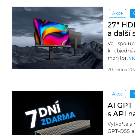
Akce
27" HDR
a další
Ve spolup
k objedná
monitor.
ví
20. ledna 20
Akce
AI GPT
s API 
Vytvořte s
GPT‑OSS a