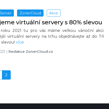
Server
ZonerCloud
Akce
eme virtuální servery s 80% slevou
roku 2021 tu pro vás máme velkou vánoční akci.
jší virtuální servery na trhu objednávejte až do Tří
 slevou!
více
2021
|
Redakce ZonerCloud.cz
2