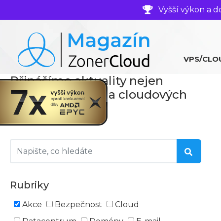
Vyšší výkon a d
VPS/CLO
Přinášíme aktuality nejen
ze světa serverů a cloudových
technologií
Rubriky
Akce
Bezpečnost
Cloud