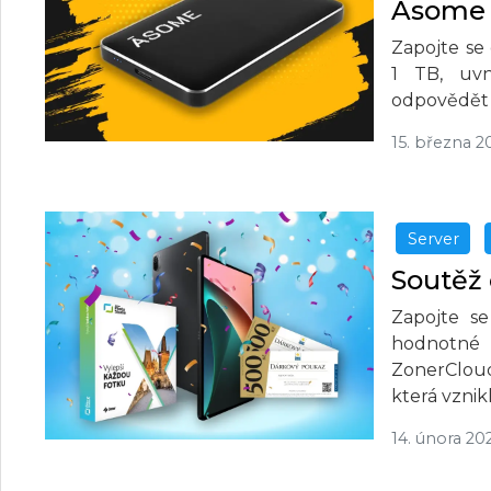
Āsome
Zapojte se
1 TB, uvn
odpovědět n
15. března 2
Server
Soutěž 
Zapojte se
hodnotné 
ZonerClou
která vznik
14. února 20