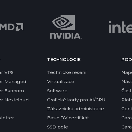
D
TECHNOLOGIE
POD
er VPS
Technické řešení
Náp
er Managed
Virtualizace
Nást
er Ekonom
Software
Čast
er Nextcloud
Grafické karty pro AI/GPU
Plat
Zákaznická administrace
Cení
letter
Basic DV certifikát
Gara
SSD pole
Gara