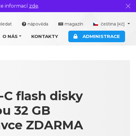
ce informací
zde
.
Zavř
hledat
nápověda
magazín
čeština
[Kč]
O NÁS
KONTAKTY
ADMINISTRACE
C flash disky
ou 32 GB
ávce ZDARMA