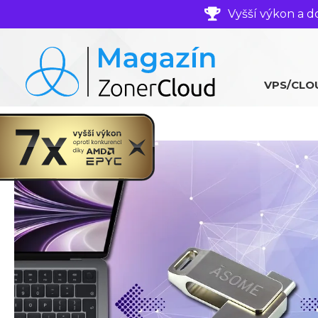
Vyšší výkon a d
VPS/CLO