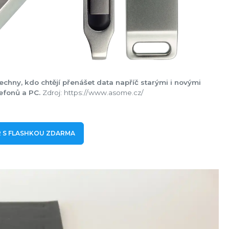
echny, kdo chtějí přenášet data napříč starými i novými
efonů a PC.
Zdroj: https://www.asome.cz/
 S FLASHKOU ZDARMA