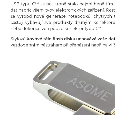
USB typu C™ se postupně stalo nejoblíbenější
dat napříč všemi typy elektronických zařízení. Ros
že výrobci nové generace notebooků, chytrých te
častěji vybavují své produkty druhým konekto
nebo dokonce volí pouze konektor typu C™.
Stylové
kovové tělo flash disku uchovává vaše da
každodenním nástrahám při přenášení např. na klíč