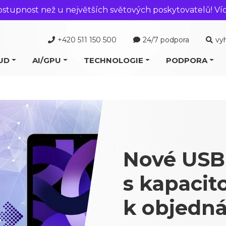
ostupnost než u největších světových poskytovatelů! Ví
+420 511 150 500
24/7 podpora
vy
UD
AI/GPU
TECHNOLOGIE
PODPORA
Nové USB-
s kapacit
k objedn