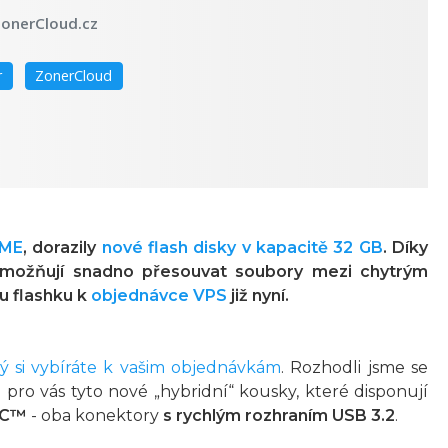
onerCloud.cz
r
ZonerCloud
ME
, dorazily
nové flash disky v kapacitě 32 GB
. Díky
možňují snadno přesouvat soubory mezi chytrým
u flashku k
objednávce VPS
již nyní.
ý si vybíráte k vašim objednávkám
. Rozhodli jsme se
li pro vás tyto nové „hybridní“ kousky, které disponují
 C™
- oba konektory
s rychlým rozhraním USB 3.2
.