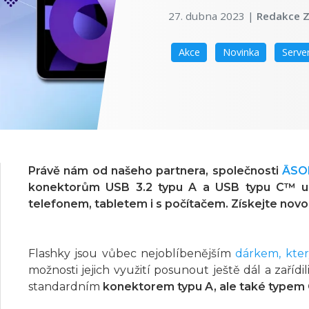
27. dubna 2023
|
Redakce Z
Akce
Novinka
Serve
Právě nám od našeho partnera, společnosti
ĀSO
konektorům USB 3.2 typu A a USB typu C™ u
telefonem, tabletem i s počítačem. Získejte novo
Flashky jsou vůbec nejoblíbenějším
dárkem, kter
možnosti jejich využití posunout ještě dál a zařídi
standardním
konektorem typu A, ale také typem