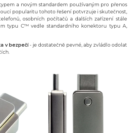
m typem a novým standardem používaným pro přenos
toucí popularitu tohoto řešení potvrzuje i skutečnost,
lefonů, osobních počítačů a dalších zařízení stále
rem typu C™ vedle standardního konektoru typu A,
ta v bezpečí
- je dostatečně pevné, aby zvládlo odolat
ích.