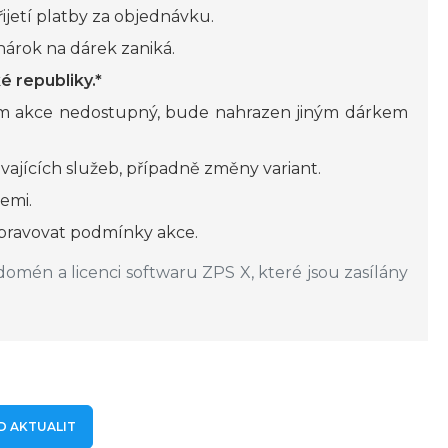
ijetí platby za objednávku.
árok na dárek zaniká.
é republiky.*
em akce nedostupný, bude nahrazen jiným dárkem
vajících služeb, případně změny variant.
emi.
upravovat podmínky akce.
domén a licenci softwaru ZPS X, které jsou zasílány
D AKTUALIT