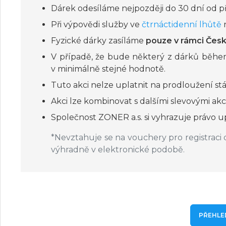
Dárek odesíláme nejpozději do 30 dní od př
Při výpovědi služby ve
čtrnáctidenní lhůtě
n
Fyzické dárky zasíláme
pouze v rámci Česk
V případě, že bude některý z dárků běh
v minimálně stejné hodnotě.
Tuto akci nelze uplatnit na prodloužení stá
Akci lze kombinovat s dalšími slevovými akc
Společnost ZONER a.s. si vyhrazuje právo 
*Nevztahuje se na vouchery pro registraci 
výhradně v elektronické podobě.
PŘEHLE