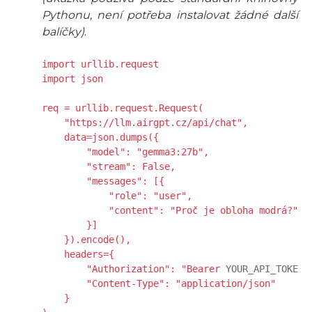
Pythonu, není potřeba instalovat žádné další
balíčky)
.
import urllib.request

import json

req = urllib.request.Request(

    "https://llm.airgpt.cz/api/chat",

    data=json.dumps({

        "model": "gemma3:27b",

        "stream": False,

        "messages": [{

            "role": "user",

            "content": "Proč je obloha modrá?"

        }]

    }).encode(),

    headers={

        "Authorization": "Bearer 
YOUR_API_TOKEN
",
        "Content-Type": "application/json"

    }
