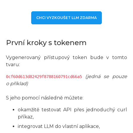
CHCI VYZKOUŠET LLM ZDARMA
První kroky s tokenem
Vygenerovaný přístupový token bude v tomto
tvaru:
(jedná se pouze
0cf60d613d82429f8788160791cd66a5
o příklad)
S jeho pomocí následně můžete:
okamžitě testovat API přes jednoduchý curl
příkaz,
integrovat LLM do vlastní aplikace,