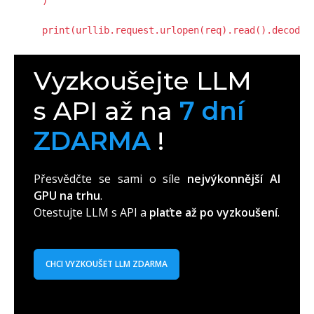
)

print(urllib.request.urlopen(req).read().decode(
Vyzkoušejte LLM
s API až na
7 dní
ZDARMA
!
Přesvědčte se sami o síle
nejvýkonnější AI
GPU na trhu
.
Otestujte LLM s API a
plaťte až po vyzkoušení
.
CHCI VYZKOUŠET LLM ZDARMA