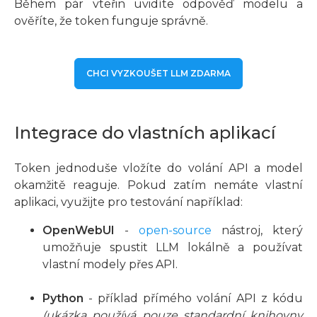
Během pár vteřin uvidíte odpověď modelu a
ověříte, že token funguje správně.
CHCI VYZKOUŠET LLM ZDARMA
Integrace do vlastních aplikací
Token jednoduše vložíte do volání API a model
okamžitě reaguje. Pokud zatím nemáte vlastní
aplikaci, využijte pro testování například:
OpenWebUI
-
open-source
nástroj, který
umožňuje spustit LLM lokálně a používat
vlastní modely přes API.
Python
- příklad přímého volání API z kódu
(ukázka používá pouze standardní knihovny