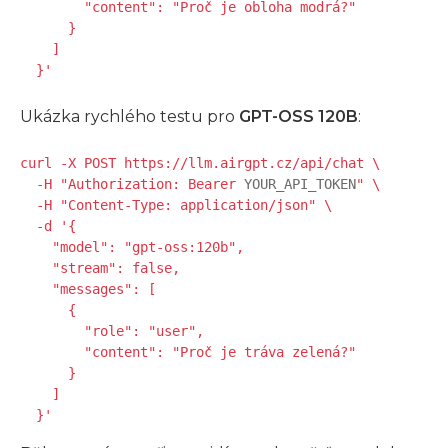
        "content": "Proč je obloha modrá?"

      }

    ]

  }'
Ukázka rychlého testu pro
GPT-OSS 120B
:
curl -X POST https://llm.airgpt.cz/api/chat \

  -H "Authorization: Bearer 
YOUR_API_TOKEN
" \

  -H "Content-Type: application/json" \

  -d '{

    "model": "gpt-oss:120b",

    "stream": false,

    "messages": [

      {

        "role": "user",

        "content": "Proč je tráva zelená?"

      }

    ]

  }'