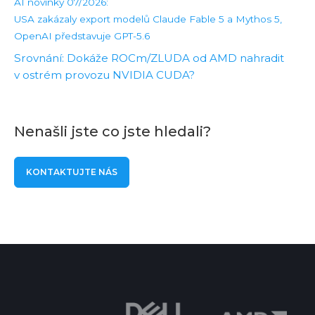
AI novinky 07/2026:
USA zakázaly export modelů Claude Fable 5 a Mythos 5,
OpenAI představuje GPT-5.6
Srovnání: Dokáže ROCm/ZLUDA od AMD nahradit
v ostrém provozu NVIDIA CUDA?
Nenašli jste co jste hledali?
KONTAKTUJTE NÁS