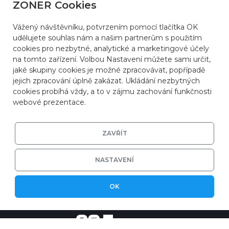
ZONER Cookies
Vážený návštěvníku, potvrzením pomocí tlačítka OK
udělujete souhlas nám a našim partnerům s použitím
cookies pro nezbytné, analytické a marketingové účely
na tomto zařízení. Volbou Nastavení můžete sami určit,
jaké skupiny cookies je možné zpracovávat, popřípadě
jejich zpracování úplně zakázat. Ukládání nezbytných
cookies probíhá vždy, a to v zájmu zachování funkčnosti
webové prezentace.
ZAVŘÍT
NASTAVENÍ
© 2026
ZONER a.s.
|
EFRR
|
Ochrana soukromí
OK
|
Nastavení cookies