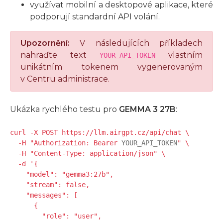
využívat mobilní a desktopové aplikace, které
podporují standardní API volání.
Upozornění:
V následujících příkladech
nahraďte text
vlastním
YOUR_API_TOKEN
unikátním tokenem vygenerovaným
v Centru administrace.
Ukázka rychlého testu pro
GEMMA 3 27B
:
curl -X POST https://llm.airgpt.cz/api/chat \

  -H "Authorization: Bearer 
YOUR_API_TOKEN
" \

  -H "Content-Type: application/json" \

  -d '{

    "model": "gemma3:27b",

    "stream": false,

    "messages": [

      {

        "role": "user",
