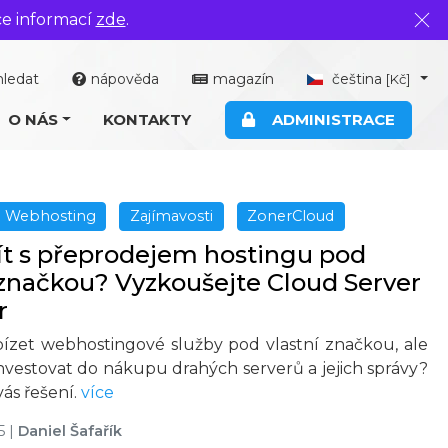
ce informací
zde
.
Zavř
hledat
nápověda
magazín
čeština
[Kč]
O NÁS
KONTAKTY
ADMINISTRACE
Webhosting
Zajímavosti
ZonerCloud
ít s přeprodejem hostingu pod
 značkou? Vyzkoušejte Cloud Server
r
ízet webhostingové služby pod vlastní značkou, ale
nvestovat do nákupu drahých serverů a jejich správy?
ás řešení.
více
5
|
Daniel Šafařík