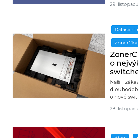
29. listopad
Datacent
ZonerClo
ZonerCl
o nejvý
switch
Naši záka
dlouhodob
o nové swit
28. listopad