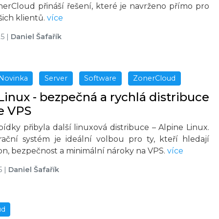
nerCloud přináší řešení, které je navrženo přímo pro
ich klientů.
více
25
|
Daniel Šafařík
Novinka
Server
Software
ZonerCloud
Linux - bezpečná a rychlá distribuce
e VPS
ídky přibyla další linuxová distribuce – Alpine Linux.
ační systém je ideální volbou pro ty, kteří hledají
on, bezpečnost a minimální nároky na VPS.
více
5
|
Daniel Šafařík
ud