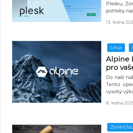
Plesku, Zo
potřeby naš
13. ledna 20
Linux
Alpine 
pro vaš
Do naší nab
Tento oper
vysoký výk
8. ledna 202
ZonerClo