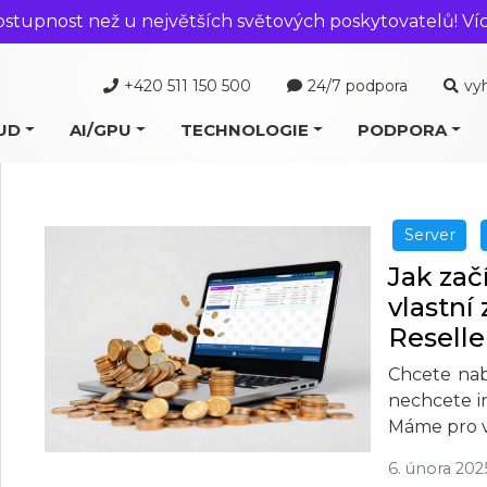
ostupnost než u největších světových poskytovatelů! Ví
+420 511 150 500
24/7 podpora
vy
UD
AI/GPU
TECHNOLOGIE
PODPORA
Server
Jak zač
vlastní
Reselle
Chcete nab
nechcete i
Máme pro v
6. února 202