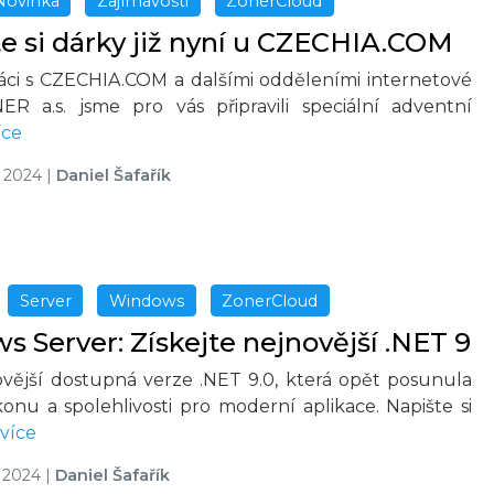
Novinka
Zajímavosti
ZonerCloud
e si dárky již nyní u CZECHIA.COM
áci s CZECHIA.COM a dalšími odděleními internetové
ER a.s. jsme pro vás připravili speciální adventní
íce
u 2024
|
Daniel Šafařík
Server
Windows
ZonerCloud
 Server: Získejte nejnovější .NET 9
ovější dostupná verze .NET 9.0, která opět posunula
onu a spolehlivosti pro moderní aplikace. Napište si
více
u 2024
|
Daniel Šafařík