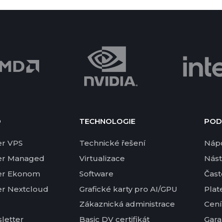
D
TECHNOLOGIE
POD
er VPS
Technické řešení
Náp
er Managed
Virtualizace
Nást
er Ekonom
Software
Čast
er Nextcloud
Grafické karty pro AI/GPU
Plat
Zákaznická administrace
Cení
letter
Basic DV certifikát
Gara