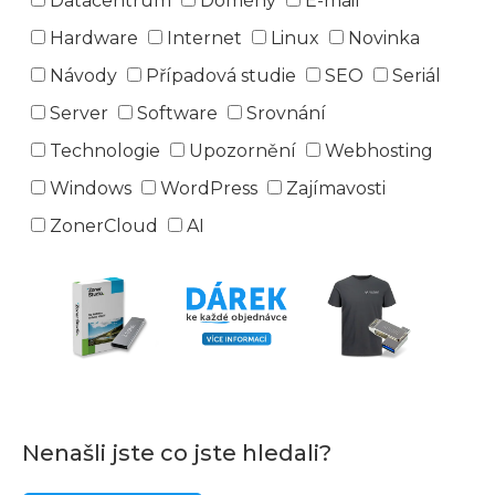
Datacentrum
Domény
E-mail
Hardware
Internet
Linux
Novinka
Návody
Případová studie
SEO
Seriál
Server
Software
Srovnání
Technologie
Upozornění
Webhosting
Windows
WordPress
Zajímavosti
ZonerCloud
AI
Nenašli jste co jste hledali?