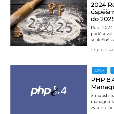
2024 Re
úspěšn
do 202
Rok 2024
poděkovat
společně zv
10. prosince
Linux
PHP 8.4
Manage
S radostí 
managed se
výkonu, be