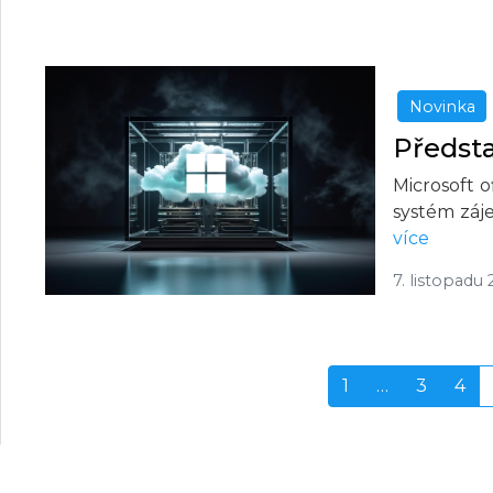
Novinka
Předst
Microsoft o
systém záj
více
7. listopadu
1
…
3
4