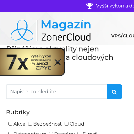
Vyšší výkon a d
VPS/CLO
Přinášíme aktuality nejen
ze světa serverů a cloudových
technologií
Rubriky
Akce
Bezpečnost
Cloud