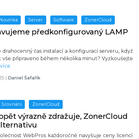
Novinka
Server
Software
ZonerCloud
avujeme předkonfigurovaný LAMP
 drahocenný čas instalací a konfigurací serveru, když
 vše připraveno během několika minut? Vyzkoušejte
více
25
|
Daniel Šafařík
Srovnání
ZonerCloud
pět výrazně zdražuje, ZonerCloud
alternativu
olečnost WebPros každoročně navyšuje ceny licencí