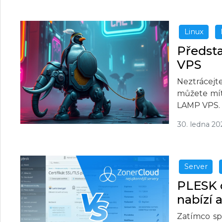
Linux
Předst
VPS
Neztrácejte
můžete mít
LAMP VPS.
30. ledna 20
Server
PLESK o
nabízí 
Zatímco sp