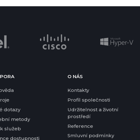
PORA
O NÁS
ověda
Kontakty
roje
Profil společnosti
é dotazy
Udržitelnost a životní
prostředí
ební metody
Reference
k služeb
Smluvní podmínky
nce dostupnosti