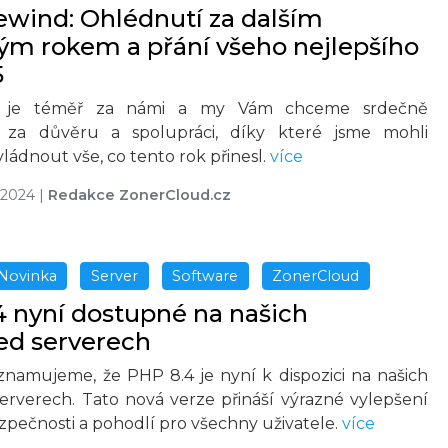
wind: Ohlédnutí za dalším
ým rokem a přání všeho nejlepšího
5
 je téměř za námi a my Vám chceme srdečně
 za důvěru a spolupráci, díky které jsme mohli
ládnout vše, co tento rok přinesl.
více
 2024
|
Redakce ZonerCloud.cz
Novinka
Server
Software
ZonerCloud
 nyní dostupné na našich
d serverech
oznamujeme, že PHP 8.4 je nyní k dispozici na našich
rverech. Tato nová verze přináší výrazné vylepšení
zpečnosti a pohodlí pro všechny uživatele.
více