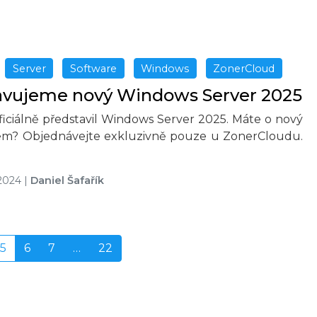
Server
Software
Windows
ZonerCloud
avujeme nový Windows Server 2025
ficiálně představil Windows Server 2025. Máte o nový
em? Objednávejte exkluzivně pouze u ZonerCloudu.
 2024
|
Daniel Šafařík
5
6
7
…
22