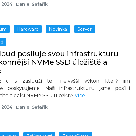
u 2024
|
Daniel Šafařík
rum
Hardware
Novinka
Server
ud
oud posiluje svou infrastrukturu
konnější NVMe SSD úložiště a
e
zníci si zaslouží ten nejvyšší výkon, který jim
ě poskytujeme. Naši infrastrukturu jsme posílili
che a další NVMe SSD úložiště.
více
u 2024
|
Daniel Šafařík