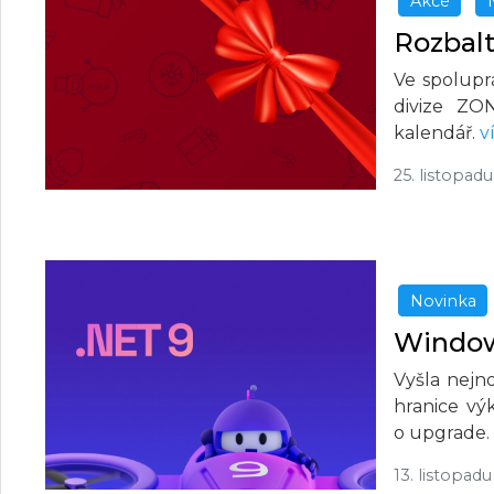
Akce
Rozbalt
Ve spolupr
divize ZON
kalendář.
v
25. listopad
Novinka
Windows
Vyšla nejn
hranice výk
o upgrade.
13. listopad