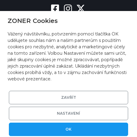
ZONER Cookies
Vážený návštěvníku, potvrzením pomocí tlačítka OK
udělujete souhlas nám a našim partnerům s použitím
cookies pro nezbytné, analytické a marketingové účely
na tomto zařízení. Volbou Nastavení můžete sami určit,
jaké skupiny cookies je možné zpracovávat, popřípadě
jejich zpracování úplně zakázat. Ukládání nezbytných
cookies probíhá vždy, a to v zájmu zachování funkčnosti
webové prezentace.
ZAVŘÍT
NASTAVENÍ
© 2026
ZONER a.s.
|
EFRR
|
Ochrana soukromí
OK
|
Nastavení cookies