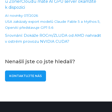
u ZonerCloudu máte AI GPU server okamžitě
k dispozici
AI novinky 07/2026:
USA zakázaly export modelů Claude Fable 5 a Mythos 5,
OpenAI představuje GPT-5.6
Srovnání: Dokáže ROCm/ZLUDA od AMD nahradit
v ostrém provozu NVIDIA CUDA?
Nenašli jste co jste hledali?
KONTAKTUJTE NÁS