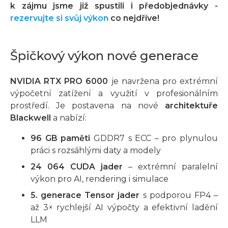
k zájmu jsme již spustili i předobjednávky -
rezervujte si svůj výkon
co nejdříve!
Špičkový výkon nové generace
NVIDIA RTX PRO 6000
je navržena pro extrémní
výpočetní zatížení a využití v profesionálním
prostředí. Je postavena na nové
architektuře
Blackwell
a nabízí:
96 GB paměti
GDDR7 s ECC – pro plynulou
práci s rozsáhlými daty a modely
24 064 CUDA jader
– extrémní paralelní
výkon pro AI, rendering i simulace
5. generace Tensor jader
s podporou FP4 –
až 3× rychlejší AI výpočty a efektivní ladění
LLM