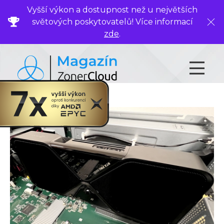
Vyšší výkon a dostupnost než u největších
světových poskytovatelů! Více informací
Zavř
zde
.