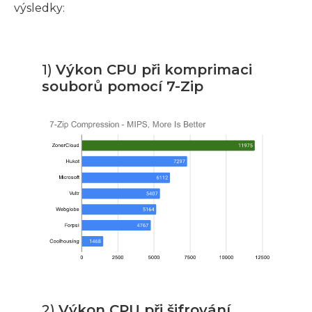
výsledky:
1)
Výkon CPU při komprimaci
souborů pomocí 7-Zip
2)
Výkon CPU při šifrování