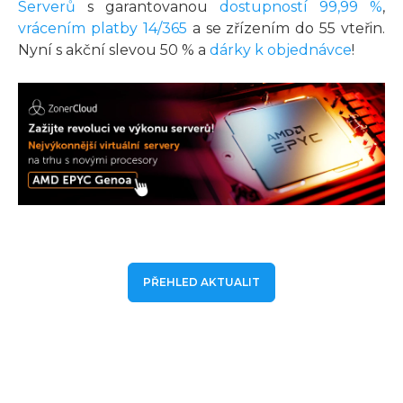
Serverů
s garantovanou
dostupností 99,99 %
,
vrácením platby 14/365
a se zřízením do 55 vteřin.
Nyní s akční slevou 50 % a
dárky k objednávce
!
PŘEHLED AKTUALIT