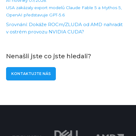
AI novinky 07/2026:
USA zakázaly export modelů Claude Fable 5 a Mythos 5,
OpenAI představuje GPT-5.6
Srovnání: Dokáže ROCm/ZLUDA od AMD nahradit
v ostrém provozu NVIDIA CUDA?
Nenašli jste co jste hledali?
KONTAKTUJTE NÁS