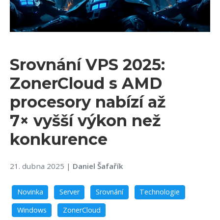
Srovnání VPS 2025:
ZonerCloud s AMD
procesory nabízí až
7× vyšší výkon než
konkurence
21. dubna 2025
|
Daniel Šafařík
Novinka
Server
Srovnání
Technologie
Windows
ZonerCloud