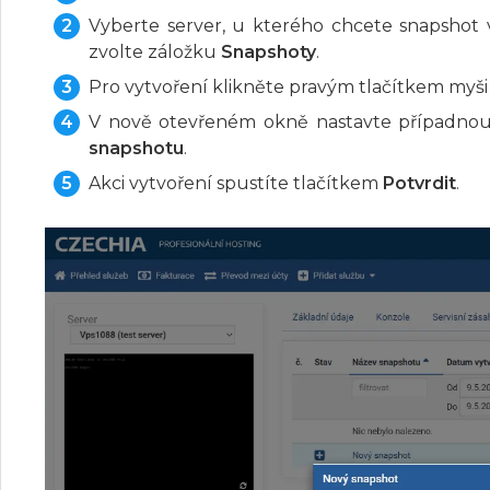
Vyberte server, u kterého chcete snapshot v
zvolte záložku
Snapshoty
.
Pro vytvoření klikněte pravým tlačítkem myš
V nově otevřeném okně nastavte případnou
snapshotu
.
Akci vytvoření spustíte tlačítkem
Potvrdit
.