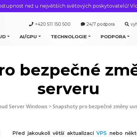
ostupnost než u největších světových poskytovatelů! Ví
+420 511 150 500
24/7 podpora
vy
UD
AI/GPU
TECHNOLOGIE
PODPORA
ro bezpečné změ
serveru
oud Server Windows
> Snapshoty pro bezpečné změny uvn
Před jakoukoli větší aktualizací
VPS
nebo někte