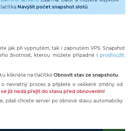
lačítka
Navýšit počet snapshot slotů
.
te jak při vypnutém, tak i zapnutém VPS. Snapshot
jeho životnost, kterou můžete případně i
prodloužit
.
u klikněte na tlačítko
Obnovit stav ze snapshotu
.
á o nevratný proces a přijdete o veškeré změny od
se již nedá přejít do stavu před obnovením!
e, zdali chcete server po obnově stavu automaticky