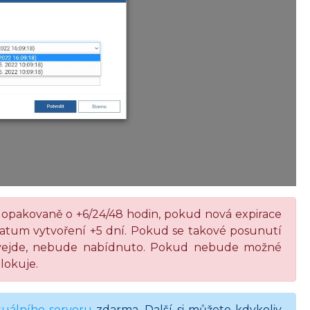
 opakovaně o +6/24/48 hodin, pokud nová expirace
 datum vytvoření +5 dní. Pokud se takové posunutí
nevejde, nebude nabídnuto. Pokud nebude možné
blokuje.
rtuálního serveru
zdarma. Další si můžete kdykoliv