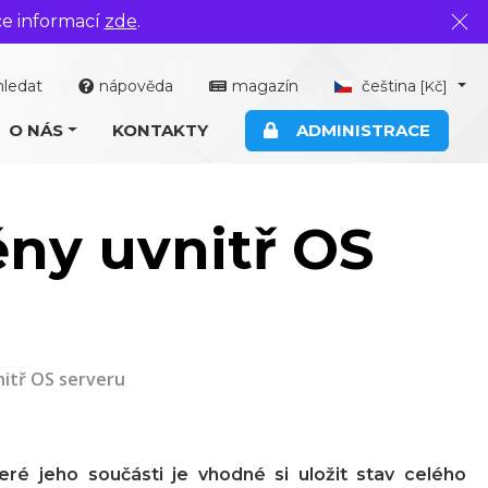
ce informací
zde
.
Zavř
hledat
nápověda
magazín
čeština
[Kč]
O NÁS
KONTAKTY
ADMINISTRACE
ny uvnitř OS
itř OS serveru
ré jeho součásti je vhodné si uložit stav celého