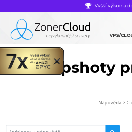
Vyšší výkon a d
VPS/CLO
Snapshoty p
Nápověda
>
Cl