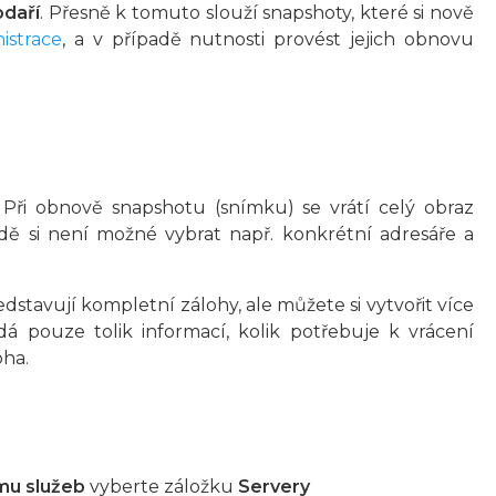
odaří
. Přesně k tomuto slouží snapshoty, které si nově
istrace
, a v případě nutnosti provést jejich obnovu
. Při obnově snapshotu (snímku) se vrátí celý obraz
dě si není možné vybrat např. konkrétní adresáře a
dstavují kompletní zálohy, ale můžete si vytvořit více
á pouze tolik informací, kolik potřebuje k vrácení
oha.
u služeb
vyberte záložku
Servery