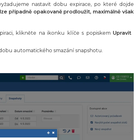
yžadujeme nastavit dobu expirace, po které dojde
lze případně opakovaně prodloužit, maximálně však
raci, klikněte na ikonku klíče s popiskem
Upravit
dobu automatického smazání snapshotu.