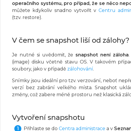
operačního systému, pro případ, že se něco nep
můžete kdykoliv snadno vytvořit v
Centru admin
(tzv. restore).
V čem se snapshot liší od zálohy?
Je nutné si uvědomit, že
snapshot není záloha
(image) disku včetně stavu OS. V takovém přípa
soubory, jako v případě
zálohování
.
Snímky jsou ideální pro tzv. verzování, neboť nepře
verzí bez zabrání velkého místa. Snapshot uklád
změny, což zabere méně prostoru než klasická zál
Vytvoření snapshotu
Přihlaste se do
Centra administrace
a v
Seznam