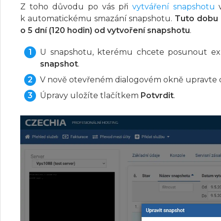
Z toho důvodu po vás při
vytváření snapshotu
v
k automatickému smazání snapshotu.
Tuto dobu 
o 5 dní (120 hodin) od vytvoření snapshotu
.
U snapshotu, kterému chcete posunout expi
snapshot
.
V nově otevřeném dialogovém okně upravte 
Úpravy uložíte tlačítkem
Potvrdit
.