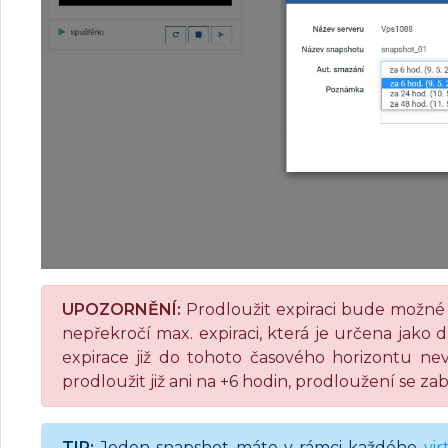
UPOZORNĚNÍ:
Prodloužit expiraci bude možné
nepřekročí max. expiraci, která je určena jako
expirace již do tohoto časového horizontu 
prodloužit již ani na +6 hodin, prodloužení se za
TIP:
Jeden snapshot máte v rámci každého
vi