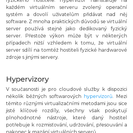
fyzického hostitele. Hypervizor nainstaluje na
každém virtuálním serveru zvolený operační
systém a dovolí uživatelům přidávat nad něj
software. Z mnoha praktických důvodů se virtuální
server používá stejně jako dedikovaný fyzický
server. Přestože výkon může být v některých
případech nižší vzhledem k tomu, že virtuální
server sdílí na tomtéž hostiteli fyzické hardwarové
zdroje s jinými servery.
Hypervizory
V současnosti je pro cloudové služby k dispozici
několik běžných softwarových
hypervizorů
. Mezi
těmito různými virtualizačními metodami jsou sice
jisté klíčové rozdíly, všechny však poskytují
plnohodnotné nástroje, které daný hostitel
potřebuje k rozmisťování, udržování, přesouvání a
nakonec k mazání virtuálních serverů.