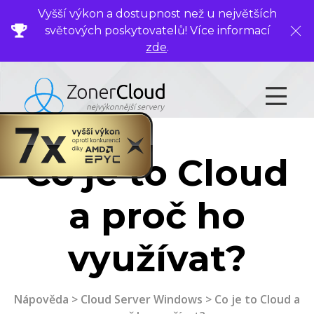
Vyšší výkon a dostupnost než u největších
světových poskytovatelů! Více informací
Zavř
zde
.
Co je to Cloud
a proč ho
využívat?
Nápověda
>
Cloud Server Windows
> Co je to Cloud a