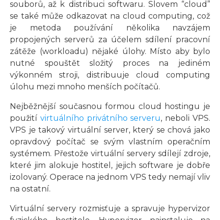
souborů, až k distribuci softwaru. Slovem “cloud”
se také může odkazovat na cloud computing, což
je metoda používání několika navzájem
propojených serverů za účelem sdílení pracovní
zátěže (workloadu) nějaké úlohy. Místo aby bylo
nutné spouštět složitý proces na jediném
výkonném stroji, distribuuje cloud computing
úlohu mezi mnoho menších počítačů.
Nejběžnější současnou formou cloud hostingu je
použití
virtuálního privátního serveru
, neboli VPS.
VPS je takový virtuální server, který se chová jako
opravdový počítač se svým vlastním operačním
systémem. Přestože virtuální servery sdílejí zdroje,
které jim alokuje hostitel, jejich software je dobře
izolovaný. Operace na jednom VPS tedy nemají vliv
na ostatní.
Virtuální servery rozmisťuje a spravuje hypervizor