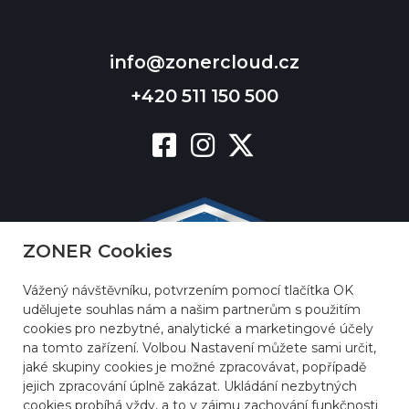
info@zonercloud.cz
+420 511 150 500
ZONER Cookies
Vážený návštěvníku, potvrzením pomocí tlačítka OK
udělujete souhlas nám a našim partnerům s použitím
cookies pro nezbytné, analytické a marketingové účely
na tomto zařízení. Volbou Nastavení můžete sami určit,
jaké skupiny cookies je možné zpracovávat, popřípadě
jejich zpracování úplně zakázat. Ukládání nezbytných
cookies probíhá vždy, a to v zájmu zachování funkčnosti