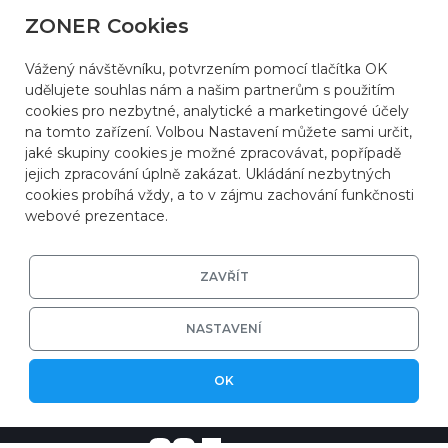
ZONER Cookies
Vážený návštěvníku, potvrzením pomocí tlačítka OK
udělujete souhlas nám a našim partnerům s použitím
cookies pro nezbytné, analytické a marketingové účely
na tomto zařízení. Volbou Nastavení můžete sami určit,
jaké skupiny cookies je možné zpracovávat, popřípadě
jejich zpracování úplně zakázat. Ukládání nezbytných
cookies probíhá vždy, a to v zájmu zachování funkčnosti
webové prezentace.
ZAVŘÍT
NASTAVENÍ
© 2026
ZONER a.s.
|
EFRR
|
Ochrana soukromí
OK
|
Nastavení cookies