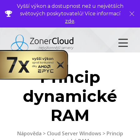
Vyšší výkon a dostupnost než u největších
světových poskytovatelů! Více informací
Zavř
zde
.
Princip
dynamické
RAM
Nápověda
>
Cloud Server Windows
> Princip