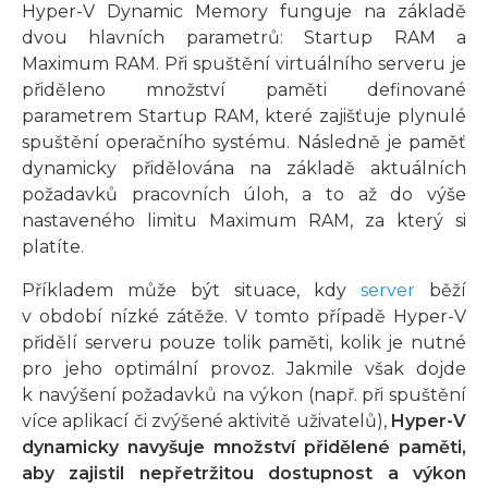
Hyper-V Dynamic Memory funguje na základě
dvou hlavních parametrů: Startup RAM a
Maximum RAM. Při spuštění virtuálního serveru je
přiděleno množství paměti definované
parametrem Startup RAM, které zajišťuje plynulé
spuštění operačního systému. Následně je paměť
dynamicky přidělována na základě aktuálních
požadavků pracovních úloh, a to až do výše
nastaveného limitu Maximum RAM, za který si
platíte.
Příkladem může být situace, kdy
server
běží
v období nízké zátěže. V tomto případě Hyper-V
přidělí serveru pouze tolik paměti, kolik je nutné
pro jeho optimální provoz. Jakmile však dojde
k navýšení požadavků na výkon (např. při spuštění
více aplikací či zvýšené aktivitě uživatelů),
Hyper-V
dynamicky navyšuje množství přidělené paměti,
aby zajistil nepřetržitou dostupnost a výkon