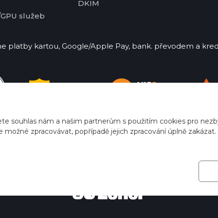
DKIM
/GPU služeb
 platby kartou, Google/Apple Pay, bank. převodem a kred
ete souhlas nám a našim partnerům s použitím cookies pro nezby
e možné zpracovávat, popřípadě jejich zpracování úplně zakázat.
2026
ZONER a.s.
|
EFRR
|
Ochrana soukromí
|
Nastavení coo