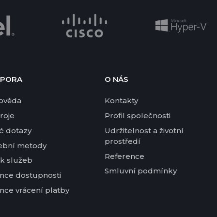
PORA
O NÁS
ověda
Kontakty
roje
Profil společnosti
é dotazy
Udržitelnost a životní
prostředí
ební metody
Reference
k služeb
Smluvní podmínky
nce dostupnosti
nce vrácení platby