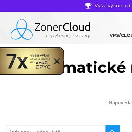
Vyšší výkon a d
VPS/CLO
Automatické n
Nápověda