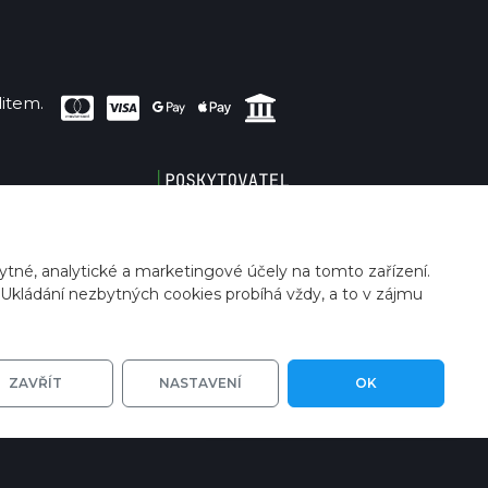
item.
tné, analytické a marketingové účely na tomto zařízení.
 Ukládání nezbytných cookies probíhá vždy, a to v zájmu
Zanechte prosím
kies
vzkaz, ozveme se
ZAVŘÍT
NASTAVENÍ
OK
vám.