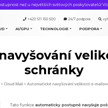
ostupnost než u největších světových poskytovatelů! Ví
+420 511 150 500
24/7 podpora
vy
UD
AI/GPU
TECHNOLOGIE
PODPORA
avyšování velik
schránky
>
Cloud Mail
> Automatické navyšování velikosti e-mailov
Tato funkce
automaticky postupně navyšuje pošt