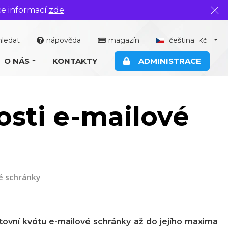
ce informací
zde
.
Zavř
hledat
nápověda
magazín
čeština
[Kč]
O NÁS
KONTAKTY
ADMINISTRACE
osti e-mailové
é schránky
ovní kvótu e-mailové schránky až do jejího maxima