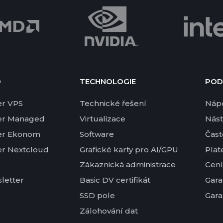
D
TECHNOLOGIE
POD
er VPS
Technické řešení
Náp
er Managed
Virtualizace
Nást
er Ekonom
Software
Čast
er Nextcloud
Grafické karty pro AI/GPU
Plat
Zákaznická administrace
Cení
letter
Basic DV certifikát
Gara
SSD pole
Gara
Zálohování dat