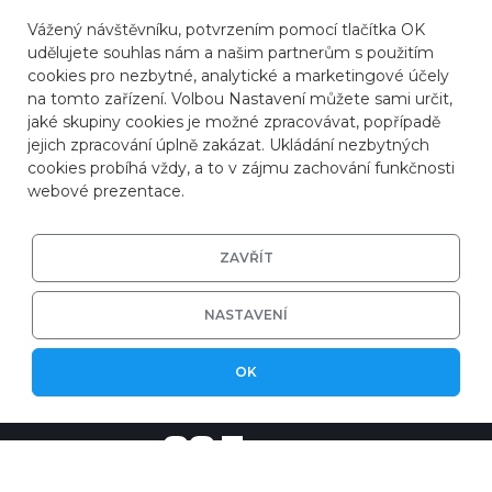
Vážený návštěvníku, potvrzením pomocí tlačítka OK
udělujete souhlas nám a našim partnerům s použitím
cookies pro nezbytné, analytické a marketingové účely
na tomto zařízení. Volbou Nastavení můžete sami určit,
jaké skupiny cookies je možné zpracovávat, popřípadě
jejich zpracování úplně zakázat. Ukládání nezbytných
cookies probíhá vždy, a to v zájmu zachování funkčnosti
webové prezentace.
ZAVŘÍT
NASTAVENÍ
© 2026
ZONER a.s.
|
EFRR
|
Ochrana soukromí
OK
|
Nastavení cookies