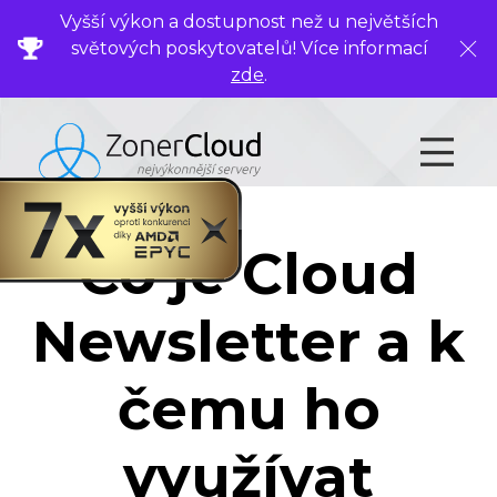
Vyšší výkon a dostupnost než u největších
světových poskytovatelů! Více informací
Zavř
zde
.
Co je Cloud
Newsletter a k
čemu ho
využívat