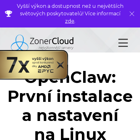
Vyšší výkon a dostupnost než u největších
světových poskytovatelů! Více informací
Zavř
zde
.
OpenClaw:
První instalace
a nastavení
na Linux