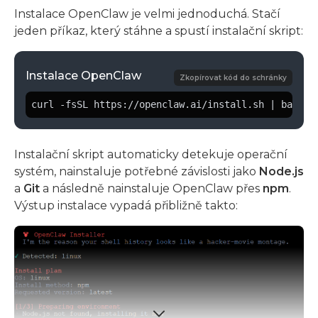
Instalace OpenClaw je velmi jednoduchá. Stačí
jeden příkaz, který stáhne a spustí instalační skript:
Instalace OpenClaw
Zkopírovat kód do schránky
curl -fsSL https://openclaw.ai/install.sh | bash
Instalační skript automaticky detekuje operační
systém, nainstaluje potřebné závislosti jako
Node.js
a
Git
a následně nainstaluje OpenClaw přes
npm
.
Výstup instalace vypadá přibližně takto: