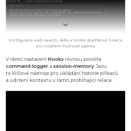
Konfigurace web search, skills a hooks doplňkové funkce
pro rozšíření možností agenta
V rámci nastavení
Hooks
rovnou povolte
command-logger
a
session-memory
. Jsou
to klíčové nástroje pro ukládání historie příkazů
a udržení kontextu v rámci probíhající relace.