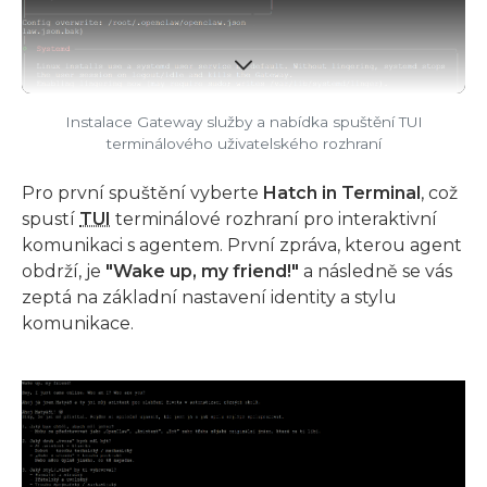
Instalace Gateway služby a nabídka spuštění TUI
terminálového uživatelského rozhraní
Pro první spuštění vyberte
Hatch in Terminal
, což
spustí
TUI
terminálové rozhraní pro interaktivní
komunikaci s agentem. První zpráva, kterou agent
obdrží, je
"Wake up, my friend!"
a následně se vás
zeptá na základní nastavení identity a stylu
komunikace.