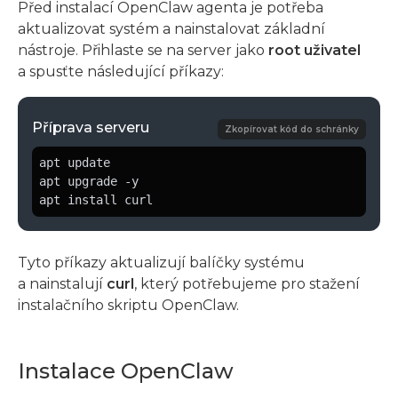
Před instalací OpenClaw agenta je potřeba
aktualizovat systém a nainstalovat základní
nástroje. Přihlaste se na server jako
root uživatel
a spusťte následující příkazy:
Příprava serveru
Zkopírovat kód do schránky
apt update

apt upgrade -y

apt install curl
Tyto příkazy aktualizují balíčky systému
a nainstalují
curl
, který potřebujeme pro stažení
instalačního skriptu OpenClaw.
Instalace OpenClaw