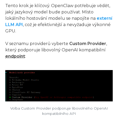
Tento krok je klíčový. OpenClaw potřebuje vědět,
jaký jazykový model bude používat. Místo
lokálního hostování modelu se napojíte na
externí
LLM API
, což je efektivnější a nevyžaduje výkonné
GPU.
V seznamu providerů vyberte
Custom Provider
,
který podporuje libovolný OpenAI kompatibilní
endpoint
:
Volba Custom Provider podporuje libovolného OpenAI
kompatibilního API