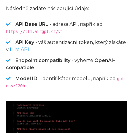
Následně zadáte následující údaje:
API Base URL
- adresa API, například
https://llm.airgpt.cz/v1
API Key
- váš autentizační token, který získáte
v
LLM API
Endpoint compatibility
- vyberte
OpenAI-
compatible
Model ID
- identifikátor modelu, například
gpt-
oss:120b