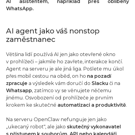
AI asistentem, například přes oblíbený
WhatsApp.
AI agent jako váš nonstop
zaměstnanec
Většina lidí používá AI jen jako otevřené okno
v prohlížeči – jakmile ho zavřete, interakce končí.
Agent na serveru je ale jiná liga. Pošlete mu úkol
přes mobil cestou na oběd, on ho
na pozadí
zpracuje
a výsledek vám doručí do
Slacku
či na
Whatsapp
, zatímco vy se věnujete něčemu
jinému. Osvobození od prohlížeče je prvním
krokem ke skutečné
automatizaci a produktivitě
.
Na serveru OpenClaw nefunguje jen jako
„ukecaný robot", ale jako
skutečný vykonavatel
s přístupem k souborům, API nebo kalendáři
.