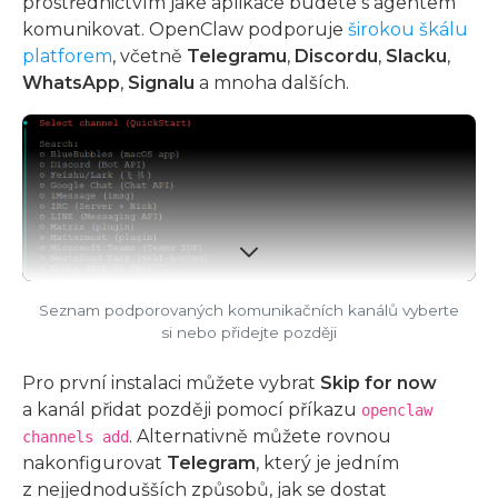
prostřednictvím jaké aplikace budete s agentem
komunikovat. OpenClaw podporuje
širokou škálu
platforem
, včetně
Telegramu
,
Discordu
,
Slacku
,
WhatsApp
,
Signalu
a mnoha dalších.
Seznam podporovaných komunikačních kanálů vyberte
si nebo přidejte později
Pro první instalaci můžete vybrat
Skip for now
a kanál přidat později pomocí příkazu
openclaw
. Alternativně můžete rovnou
channels add
nakonfigurovat
Telegram
, který je jedním
z nejjednodušších způsobů, jak se dostat