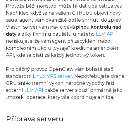
Protože běží nonstop, může hlídat události za vás.
Například když se na vašem GitHubu objeví nový
issue, agent vám okamžitě pošle shrnutí do zpráv.
Vlastní server vám navíc dává
plnou kontrolu nad
daty
a díky fixnímu paušálu u našeho
LLM API
neriskujete, že vám agent při zacyklení nebo
komplexním úkolu „vysaje" kredit na americkém
API, kde se platí za každý jednotlivý token.
Pro běžný provoz OpenClaw vám bohatě stačí
standardní
Linux VPS server
. Nepotřebujete drahé
GPU ani extrémní výkon; náročné výpočty řeší
externí
LLM API
, takže server slouží primárně jako
„mozek" operace, který vše koordinuje a hlídá.
Příprava serveru