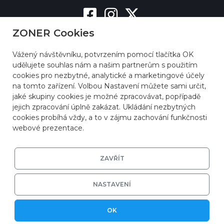
ZONER Cookies
Vážený návštěvníku, potvrzením pomocí tlačítka OK
udělujete souhlas nám a našim partnerům s použitím
cookies pro nezbytné, analytické a marketingové účely
na tomto zařízení. Volbou Nastavení můžete sami určit,
jaké skupiny cookies je možné zpracovávat, popřípadě
jejich zpracování úplně zakázat. Ukládání nezbytných
cookies probíhá vždy, a to v zájmu zachování funkčnosti
webové prezentace.
ZAVŘÍT
NASTAVENÍ
© 2026
ZONER a.s.
|
EFRR
|
Ochrana soukromí
OK
|
Nastavení cookies