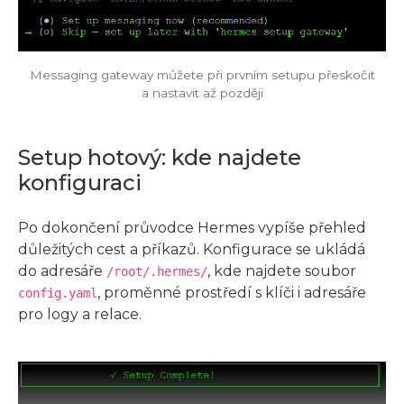
Messaging gateway můžete při prvním setupu přeskočit
a nastavit až později
Setup hotový: kde najdete
konfiguraci
Po dokončení průvodce Hermes vypíše přehled
důležitých cest a příkazů. Konfigurace se ukládá
do adresáře
, kde najdete soubor
/root/.hermes/
, proměnné prostředí s klíči i adresáře
config.yaml
pro logy a relace.