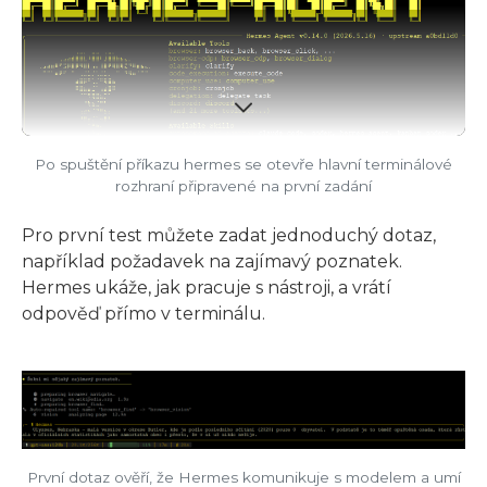
Po spuštění příkazu hermes se otevře hlavní terminálové
rozhraní připravené na první zadání
Pro první test můžete zadat jednoduchý dotaz,
například požadavek na zajímavý poznatek.
Hermes ukáže, jak pracuje s nástroji, a vrátí
odpověď přímo v terminálu.
První dotaz ověří, že Hermes komunikuje s modelem a umí