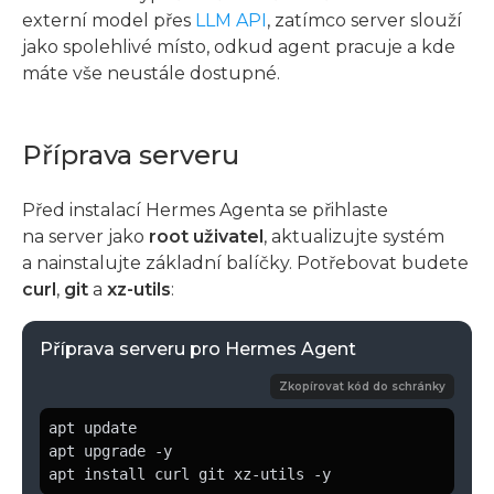
externí model přes
LLM API
, zatímco server slouží
jako spolehlivé místo, odkud agent pracuje a kde
máte vše neustále dostupné.
Příprava serveru
Před instalací Hermes Agenta se přihlaste
na server jako
root uživatel
, aktualizujte systém
a nainstalujte základní balíčky. Potřebovat budete
curl
,
git
a
xz-utils
:
Příprava serveru pro Hermes Agent
Zkopírovat kód do schránky
apt update

apt upgrade -y

apt install curl git xz-utils -y