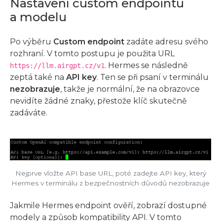
Nastavení custom endpointu
a modelu
Po výběru
Custom endpoint
zadáte adresu svého
rozhraní. V tomto postupu je použita URL
. Hermes se následně
https://llm.airgpt.cz/v1
zeptá také na
API key
. Ten se při psaní v terminálu
nezobrazuje
, takže je normální, že na obrazovce
nevidíte žádné znaky, přestože klíč skutečně
zadáváte.
Nejprve vložte API base URL, poté zadejte API key, který
Hermes v terminálu z bezpečnostních důvodů nezobrazuje
Jakmile Hermes endpoint ověří, zobrazí dostupné
modely a způsob kompatibility API. V tomto