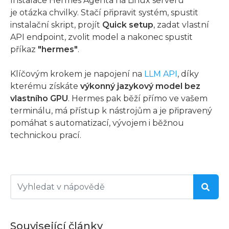
Instalace Hermes Agenta na Linux serveru
je otázka chvilky. Stačí připravit systém, spustit
instalační skript, projít
Quick setup
, zadat vlastní
API endpoint, zvolit model a nakonec spustit
příkaz
"hermes"
.
Klíčovým krokem je napojení na
LLM API
, díky
kterému získáte
výkonný jazykový model bez
vlastního GPU
. Hermes pak běží přímo ve vašem
terminálu, má přístup k nástrojům a je připravený
pomáhat s automatizací, vývojem i běžnou
technickou prací.
Související články