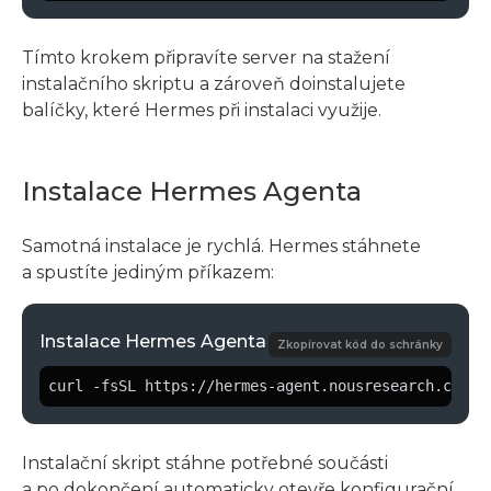
Tímto krokem připravíte server na stažení
instalačního skriptu a zároveň doinstalujete
balíčky, které Hermes při instalaci využije.
Instalace Hermes Agenta
Samotná instalace je rychlá. Hermes stáhnete
a spustíte jediným příkazem:
Instalace Hermes Agenta
Zkopírovat kód do schránky
curl -fsSL https://hermes-agent.nousresearch.com/i
Instalační skript stáhne potřebné součásti
a po dokončení automaticky otevře konfigurační