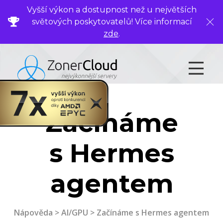
Vyšší výkon a dostupnost než u největších
světových poskytovatelů! Více informací
Zavř
zde
.
Začínáme
s Hermes
agentem
Nápověda
>
AI/GPU
> Začínáme s Hermes agentem