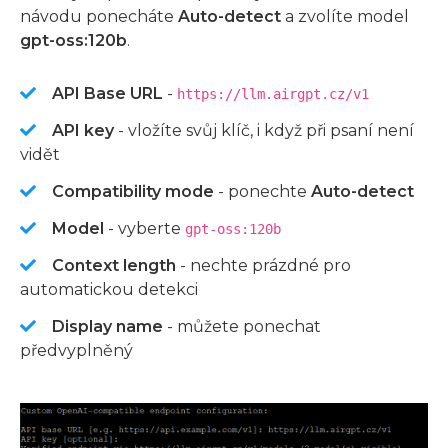
návodu ponecháte
Auto-detect
a zvolíte model
gpt-oss:120b
.
API Base URL
-
https://llm.airgpt.cz/v1
API key
- vložíte svůj klíč, i když při psaní není
vidět
Compatibility mode
- ponechte
Auto-detect
Model
- vyberte
gpt-oss:120b
Context length
- nechte prázdné pro
automatickou detekci
Display name
- můžete ponechat
předvyplněný