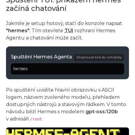
začíná chatování
Jakmile je setup hotový, stačí do konzole napsat
"hermes"
. Tím otevřete
TUI
rozhraní Hermes
Agentu a chatování může začít.
Spuštění Hermes Agenta
Zkopírovat kód do schránky
hermes
Po spuštění uvidíte hlavní obrazovku s ASCII
logem, názvem zvoleného modelu, přehledem
dostupných nástrojů a stavovým řádkem. V tomto
návodu běží Hermes s modelem
gpt-oss:120b
v adresáři
.
/root