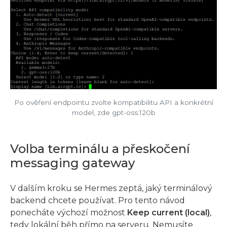
Po ověření endpointu zvolte kompatibilitu API a konkrétní
model, zde gpt-oss:120b
Volba terminálu a přeskočení
messaging gateway
V dalším kroku se Hermes zeptá, jaký terminálový
backend chcete používat. Pro tento návod
ponecháte výchozí možnost
Keep current (local)
,
tedy lokální běh přímo na serveru. Nemusíte