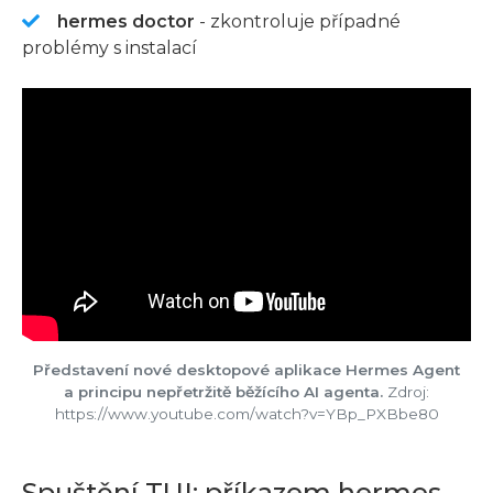
hermes doctor
- zkontroluje případné
problémy s instalací
Představení nové desktopové aplikace Hermes Agent
a principu nepřetržitě běžícího AI agenta.
Zdroj:
https://www.youtube.com/watch?v=YBp_PXBbe80
Spuštění TUI: příkazem hermes