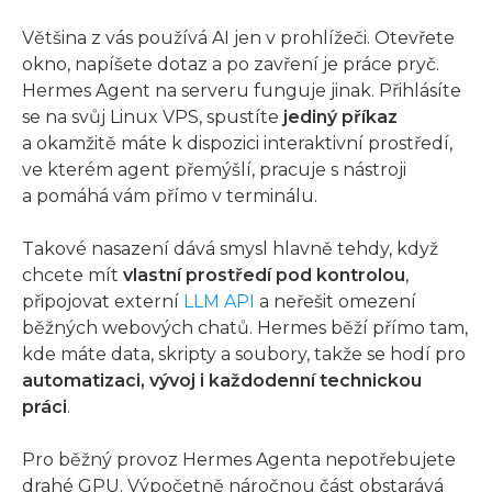
Většina z vás používá AI jen v prohlížeči. Otevřete
okno, napíšete dotaz a po zavření je práce pryč.
Hermes Agent na serveru funguje jinak. Přihlásíte
se na svůj Linux VPS, spustíte
jediný příkaz
a okamžitě máte k dispozici interaktivní prostředí,
ve kterém agent přemýšlí, pracuje s nástroji
a pomáhá vám přímo v terminálu.
Takové nasazení dává smysl hlavně tehdy, když
chcete mít
vlastní prostředí pod kontrolou
,
připojovat externí
LLM API
a neřešit omezení
běžných webových chatů. Hermes běží přímo tam,
kde máte data, skripty a soubory, takže se hodí pro
automatizaci, vývoj i každodenní technickou
práci
.
Pro běžný provoz Hermes Agenta nepotřebujete
drahé GPU. Výpočetně náročnou část obstarává