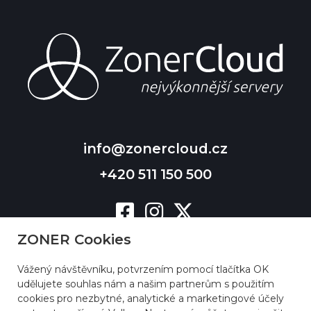
info@zonercloud.cz
+420 511 150 500
ZONER Cookies
Vážený návštěvníku, potvrzením pomocí tlačítka OK
udělujete souhlas nám a našim partnerům s použitím
cookies pro nezbytné, analytické a marketingové účely