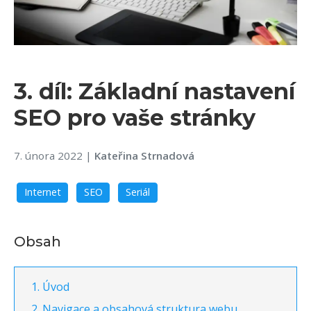
3. díl: Základní nastavení
SEO pro vaše stránky
7. února 2022
|
Kateřina Strnadová
Internet
SEO
Seriál
Obsah
Úvod
Navigace a obsahová struktura webu