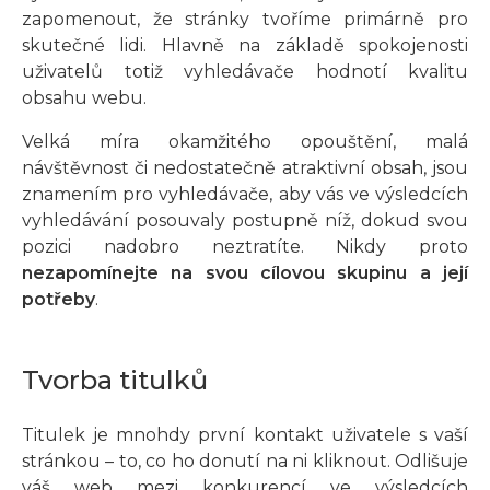
zapomenout, že stránky tvoříme primárně pro
skutečné lidi. Hlavně na základě spokojenosti
uživatelů totiž vyhledávače hodnotí kvalitu
obsahu webu.
Velká míra okamžitého opouštění, malá
návštěvnost či nedostatečně atraktivní obsah, jsou
znamením pro vyhledávače, aby vás ve výsledcích
vyhledávání posouvaly postupně níž, dokud svou
pozici nadobro neztratíte. Nikdy proto
nezapomínejte na svou cílovou skupinu a její
potřeby
.
Tvorba titulků
Titulek je mnohdy první kontakt uživatele s vaší
stránkou – to, co ho donutí na ni kliknout. Odlišuje
váš web mezi konkurencí ve výsledcích