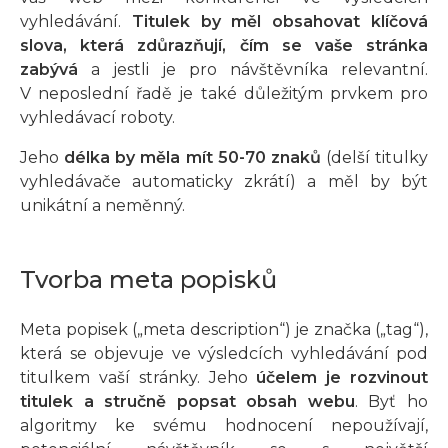
vyhledávání.
Titulek by měl obsahovat klíčová
slova, která zdůrazňují, čím se vaše stránka
zabývá
a jestli je pro návštěvníka relevantní.
V neposlední řadě je také důležitým prvkem pro
vyhledávací roboty.
Jeho
délka by měla mít 50-70 znaků
(delší titulky
vyhledávače automaticky zkrátí) a měl by být
unikátní a neměnný.
Tvorba meta popisků
Meta popisek („meta description“) je značka („tag“),
která se objevuje ve výsledcích vyhledávání pod
titulkem vaší stránky. Jeho
účelem je rozvinout
titulek a stručně popsat obsah webu
. Byť ho
algoritmy ke svému hodnocení nepoužívají,