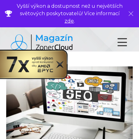
Vyšší výkon a dostupnost než u největších
světových poskytovatelů! Více informací
Zavř
zde
.