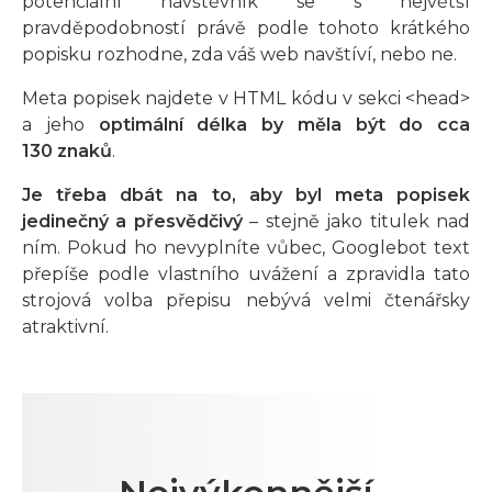
potenciální návštěvník se s největší
pravděpodobností právě podle tohoto krátkého
popisku rozhodne, zda váš web navštíví, nebo ne.
Meta popisek najdete v HTML kódu v sekci <head>
a jeho
optimální délka by měla být do cca
130 znaků
.
Je třeba dbát na to, aby byl meta popisek
jedinečný a přesvědčivý
– stejně jako titulek nad
ním. Pokud ho nevyplníte vůbec, Googlebot text
přepíše podle vlastního uvážení a zpravidla tato
strojová volba přepisu nebývá velmi čtenářsky
atraktivní.