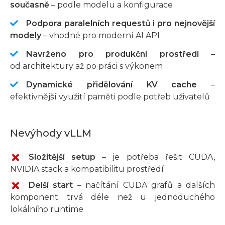
současně
– podle modelu a konfigurace
Podpora paralelních requestů i pro nejnovější
modely
– vhodné pro moderní AI API
Navrženo pro produkční prostředí
–
od architektury až po práci s výkonem
Dynamické přidělování KV cache
–
efektivnější využití paměti podle potřeb uživatelů
Nevýhody vLLM
Ne
Složitější setup
– je potřeba řešit CUDA,
NVIDIA stack a kompatibilitu prostředí
Ne
Delší start
– načítání CUDA grafů a dalších
komponent trvá déle než u jednoduchého
lokálního runtime