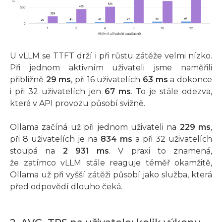
U vLLM se TTFT drží i při růstu zátěže velmi nízko.
Při jednom aktivním uživateli jsme naměřili
přibližně
29 ms
, při 16 uživatelích
63 ms
a dokonce
i při 32 uživatelích jen
67 ms
. To je stále odezva,
která v API provozu působí svižně.
Ollama začíná už při jednom uživateli na
229 ms
,
při 8 uživatelích je na
834 ms
a při 32 uživatelích
stoupá na
2 931 ms
. V praxi to znamená,
že zatímco vLLM stále reaguje téměř okamžitě,
Ollama už při vyšší zátěži působí jako služba, která
před odpovědí dlouho čeká.