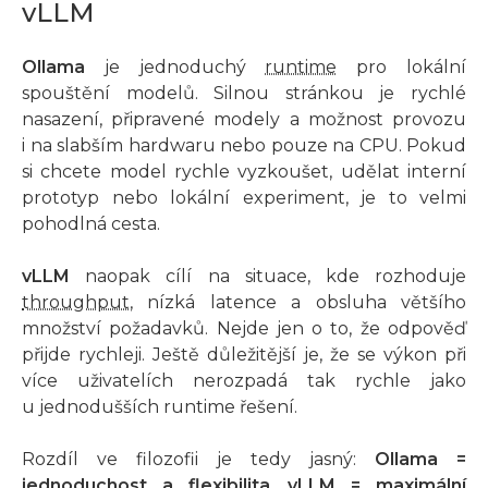
vLLM
Ollama
je jednoduchý
runtime
pro lokální
spouštění modelů. Silnou stránkou je rychlé
nasazení, připravené modely a možnost provozu
i na slabším hardwaru nebo pouze na CPU. Pokud
si chcete model rychle vyzkoušet, udělat interní
prototyp nebo lokální experiment, je to velmi
pohodlná cesta.
vLLM
naopak cílí na situace, kde rozhoduje
throughput
, nízká latence a obsluha většího
množství požadavků. Nejde jen o to, že odpověď
přijde rychleji. Ještě důležitější je, že se výkon při
více uživatelích nerozpadá tak rychle jako
u jednodušších runtime řešení.
Rozdíl ve filozofii je tedy jasný:
Ollama =
jednoduchost a flexibilita
,
vLLM = maximální