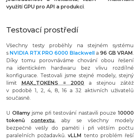
využití GPU pro API a produkci
.
Testovací prostředí
Všechny testy proběhly na stejném systému
s
NVIDIA RTX PRO 6000 Blackwell
a
96 GB VRAM
.
Díky tomu porovnáváme chování obou řešení
na identickém hardwaru bez vlivu rozdílné
konfigurace. Testovali jsme stejné modely, stejný
limit
MAX_TOKENS = 2000
a stejnou zátěž
v podobě 1, 2, 4, 8, 16 a 32 aktivních uživatelů
současně.
U
Ollamy
jsme při testování nastavili pouze
10000
tokenů
contextu
, aby se všechny modely
bezpečně vešly do paměti i při větším počtu
paralelních požadavků.
vLLM
tento problém řeší