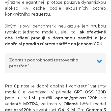
výrazně elegantněji, protože používá dynamickou
alokaci
KV cache
podle aktuálních potřeb
konkrétního requestu.
Jinými slovy: benchmark neukazuje jen hrubou
rychlost jednoho modelu, ale i to,
jak efektivně
obě řešení pracují s dostupnou pamětí a jak
dobře si poradí s růstem zátěže na jednom GPU
.
Zobrazit podrobnosti testovacího
prostředí.
Pro úplnost je dobré doplnit i konkrétní varianty
modelů a kvantizací. V případě
GPT OSS 120B
jsme u
vLLM
použili
openai/gpt-oss-120b
ve
variantě
MXFP4
, zatímco v
Ollamě
běžel model
gpt-oss:120b
s kvantizací
Q4_K_M
. Pro
Gemma 3