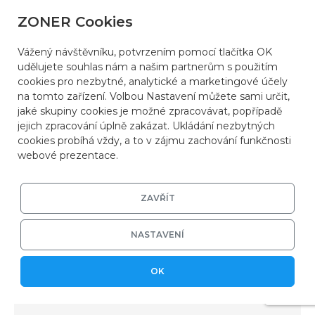
vLLM a AI inference
ZONER Cookies
až na
7 dní ZDARMA
:
Vážený návštěvníku, potvrzením pomocí tlačítka OK
udělujete souhlas nám a našim partnerům s použitím
cookies pro nezbytné, analytické a marketingové účely
na tomto zařízení. Volbou Nastavení můžete sami určit,
jaké skupiny cookies je možné zpracovávat, popřípadě
jejich zpracování úplně zakázat. Ukládání nezbytných
cookies probíhá vždy, a to v zájmu zachování funkčnosti
webové prezentace.
ZAVŘÍT
NASTAVENÍ
OK