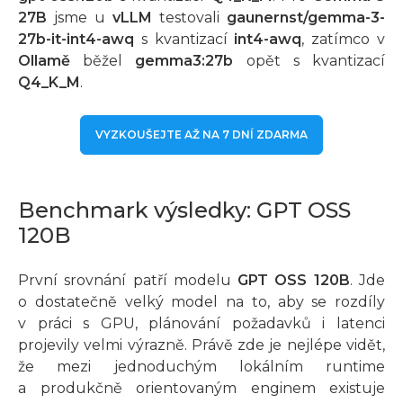
27B
jsme u
vLLM
testovali
gaunernst/gemma-3-
27b-it-int4-awq
s kvantizací
int4-awq
, zatímco v
Ollamě
běžel
gemma3:27b
opět s kvantizací
Q4_K_M
.
VYZKOUŠEJTE AŽ NA 7 DNÍ ZDARMA
Benchmark výsledky: GPT OSS
120B
První srovnání patří modelu
GPT OSS 120B
. Jde
o dostatečně velký model na to, aby se rozdíly
v práci s GPU, plánování požadavků i latenci
projevily velmi výrazně. Právě zde je nejlépe vidět,
že mezi jednoduchým lokálním runtime
a produkčně orientovaným enginem existuje