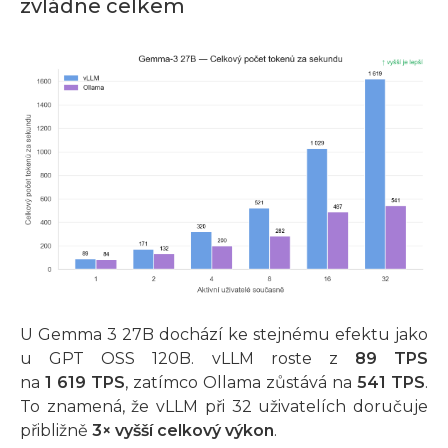
zvládne celkem
U Gemma 3 27B dochází ke stejnému efektu jako
u GPT OSS 120B. vLLM roste z
89 TPS
na
1 619 TPS
, zatímco Ollama zůstává na
541 TPS
.
To znamená, že vLLM při 32 uživatelích doručuje
přibližně
3× vyšší celkový výkon
.