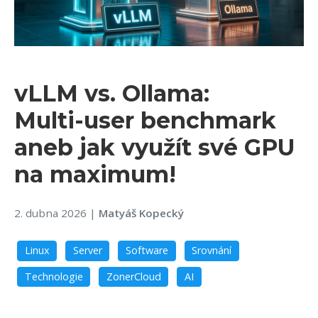
vLLM vs. Ollama:
Multi-user benchmark
aneb jak využít své GPU
na maximum!
2. dubna 2026
|
Matyáš Kopecký
Linux
Server
Software
Srovnání
Technologie
ZonerCloud
AI