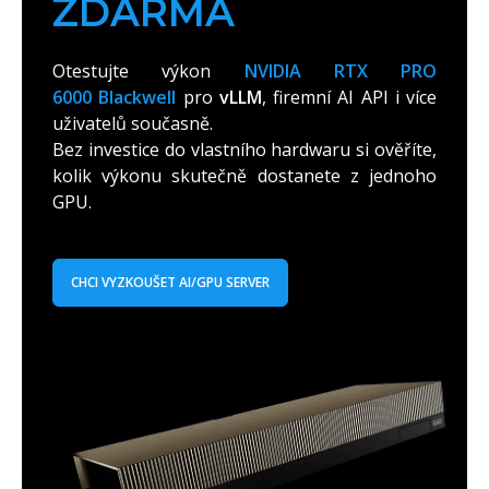
ZDARMA
Otestujte výkon
NVIDIA RTX PRO
6000 Blackwell
pro
vLLM
, firemní AI API i více
uživatelů současně.
Bez investice do vlastního hardwaru si ověříte,
kolik výkonu skutečně dostanete z jednoho
GPU.
CHCI VYZKOUŠET AI/GPU SERVER