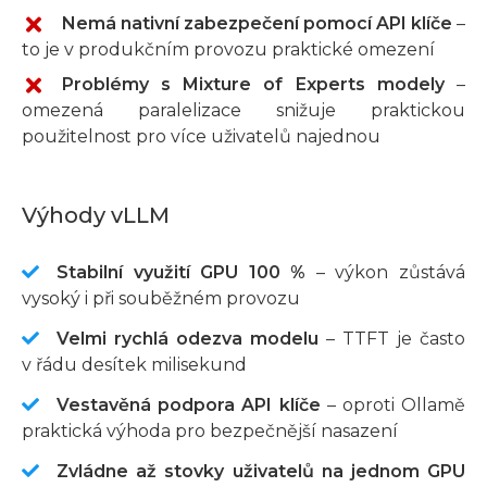
Ne
Nemá nativní zabezpečení pomocí API klíče
–
to je v produkčním provozu praktické omezení
Ne
Problémy s Mixture of Experts modely
–
omezená paralelizace snižuje praktickou
použitelnost pro více uživatelů najednou
Výhody vLLM
Stabilní využití GPU 100 %
– výkon zůstává
vysoký i při souběžném provozu
Velmi rychlá odezva modelu
– TTFT je často
v řádu desítek milisekund
Vestavěná podpora API klíče
– oproti Ollamě
praktická výhoda pro bezpečnější nasazení
Zvládne až stovky uživatelů na jednom GPU