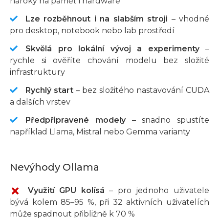
nároky na paměť i hardware
Lze rozběhnout i na slabším stroji
– vhodné
pro desktop, notebook nebo lab prostředí
Skvělá pro lokální vývoj a experimenty
–
rychle si ověříte chování modelu bez složité
infrastruktury
Rychlý start
– bez složitého nastavování CUDA
a dalších vrstev
Předpřipravené modely
– snadno spustíte
například Llama, Mistral nebo Gemma varianty
Nevýhody Ollama
Ne
Využití GPU kolísá
– pro jednoho uživatele
bývá kolem 85–95 %, při 32 aktivních uživatelích
může spadnout přibližně k 70 %