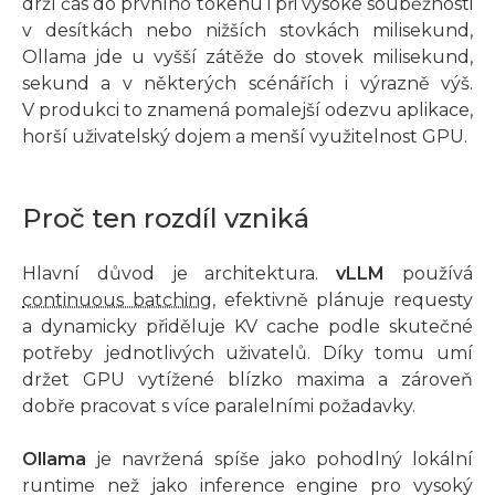
drží čas do prvního tokenu i při vysoké souběžnosti
v desítkách nebo nižších stovkách milisekund,
Ollama jde u vyšší zátěže do stovek milisekund,
sekund a v některých scénářích i výrazně výš.
V produkci to znamená pomalejší odezvu aplikace,
horší uživatelský dojem a menší využitelnost GPU.
Proč ten rozdíl vzniká
Hlavní důvod je architektura.
vLLM
používá
continuous batching
, efektivně plánuje requesty
a dynamicky přiděluje KV cache podle skutečné
potřeby jednotlivých uživatelů. Díky tomu umí
držet GPU vytížené blízko maxima a zároveň
dobře pracovat s více paralelními požadavky.
Ollama
je navržená spíše jako pohodlný lokální
runtime než jako inference engine pro vysoký