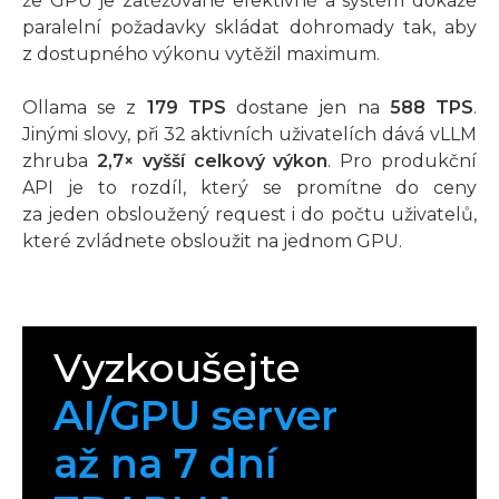
že GPU je zatěžované efektivně a systém dokáže
paralelní požadavky skládat dohromady tak, aby
z dostupného výkonu vytěžil maximum.
Ollama se z
179 TPS
dostane jen na
588 TPS
.
Jinými slovy, při 32 aktivních uživatelích dává vLLM
zhruba
2,7× vyšší celkový výkon
. Pro produkční
API je to rozdíl, který se promítne do ceny
za jeden obsloužený request i do počtu uživatelů,
které zvládnete obsloužit na jednom GPU.
Vyzkoušejte
AI/GPU server
až na 7 dní