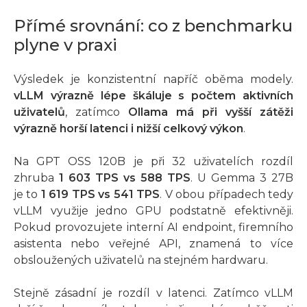
Přímé srovnání: co z benchmarku
plyne v praxi
Výsledek je konzistentní napříč oběma modely.
vLLM výrazně lépe škáluje s počtem aktivních
uživatelů
, zatímco
Ollama má při vyšší zátěži
výrazně horší latenci i nižší celkový výkon
.
Na GPT OSS 120B je při 32 uživatelích rozdíl
zhruba
1 603 TPS vs 588 TPS
. U Gemma 3 27B
je to
1 619 TPS vs 541 TPS
. V obou případech tedy
vLLM využije jedno GPU podstatně efektivněji.
Pokud provozujete interní AI endpoint, firemního
asistenta nebo veřejné API, znamená to více
obsloužených uživatelů na stejném hardwaru.
Stejně zásadní je rozdíl v latenci. Zatímco vLLM