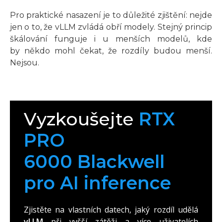
Pro praktické nasazení je to důležité zjištění: nejde
jen o to, že vLLM zvládá obří modely. Stejný princip
škálování funguje i u menších modelů, kde
by někdo mohl čekat, že rozdíly budou menší.
Nejsou.
Vyzkoušejte
RTX
PRO
6000 Blackwell
pro AI inference
Zjistěte na vlastních datech, jaký rozdíl udělá
vLLM
při vyšší zátěži a více uživatelích