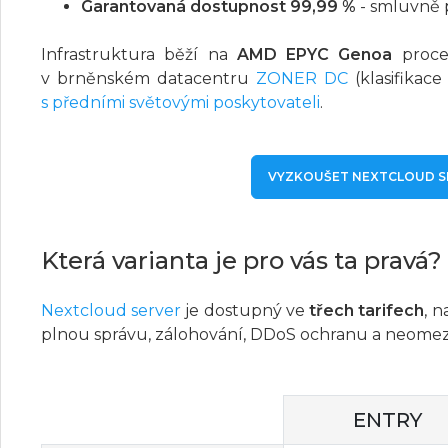
Garantovaná dostupnost 99,99 %
- smluvně 
Infrastruktura běží na
AMD EPYC Genoa
proce
v brněnském datacentru
ZONER DC
(klasifikace
s předními světovými poskytovateli
.
VYZKOUŠET NEXTCLOUD S
Která varianta je pro vás ta pravá?
Nextcloud server
je dostupný ve
třech tarifech
, 
plnou správu, zálohování, DDoS ochranu a neomez
ENTRY