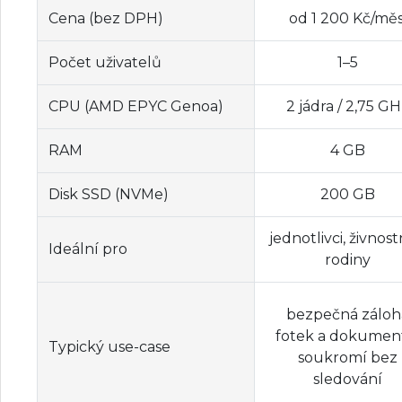
Cena (bez DPH)
od 1 200 Kč/měs
Počet uživatelů
1–5
CPU (AMD EPYC Genoa)
2 jádra / 2,75 G
RAM
4 GB
Disk SSD (NVMe)
200 GB
jednotlivci, živnostn
Ideální pro
rodiny
bezpečná záloh
fotek a dokumen
Typický use-case
soukromí bez
sledování