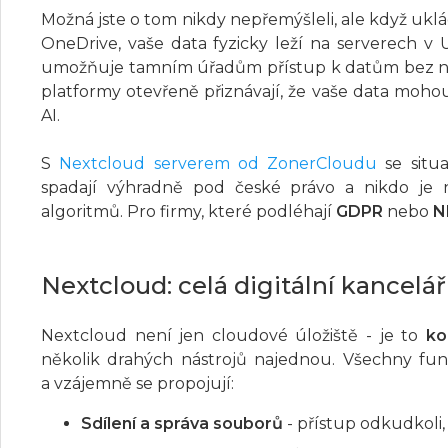
Možná jste o tom nikdy nepřemýšleli, ale když ukl
OneDrive, vaše data fyzicky leží na serverech v
umožňuje tamním úřadům přístup k datům bez nutn
platformy otevřeně přiznávají, že vaše data moho
AI.
S
Nextcloud serverem od ZonerCloudu
se situ
spadají výhradně pod české právo a nikdo je 
algoritmů. Pro firmy, které podléhají
GDPR
nebo
N
Nextcloud: celá digitální kancel
Nextcloud není jen cloudové úložiště - je to
ko
několik drahých nástrojů najednou. Všechny f
a vzájemně se propojují:
Sdílení a správa souborů
- přístup odkudkoli,