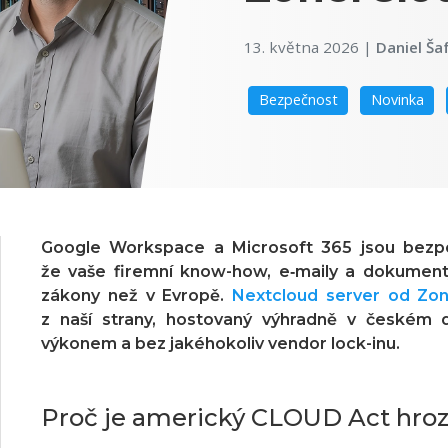
13. května 2026
|
Daniel Ša
Bezpečnost
Novinka
Google Workspace a Microsoft 365 jsou bezpo
že vaše firemní know-how, e‑maily a dokumenty
zákony než v Evropě.
Nextcloud server od Zo
z naší strany, hostovaný výhradně v českém 
výkonem a bez jakéhokoliv vendor lock-inu.
Proč je americký CLOUD Act hroz