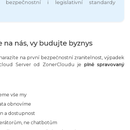
bezpečnostní i legislativní standardy
e na nás, vy budujte byznys
narazíte na první bezpečnostní zranitelnost, výpadek
xtcloud Server od ZonerCloudu je
plně spravovaný
jeme vše my
data obnovíme
on a dostupnost
perátorům, ne chatbotům