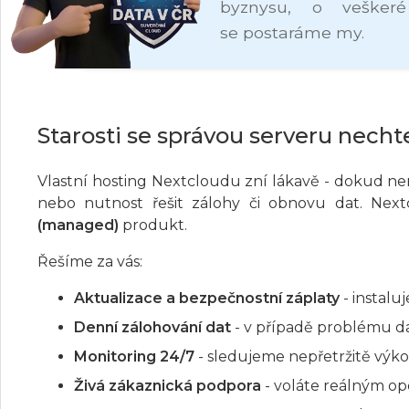
byznysu, o veškeré 
se postaráme my.
Starosti se správou serveru necht
Vlastní hosting Nextcloudu zní lákavě - dokud ne
nebo nutnost řešit zálohy či obnovu dat. Ne
(managed)
produkt.
Řešíme za vás:
Aktualizace a bezpečnostní záplaty
- instalu
Denní zálohování dat
- v případě problému 
Monitoring 24/7
- sledujeme nepřetržitě výk
Živá zákaznická podpora
- voláte reálným o