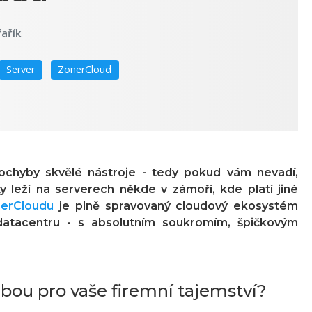
fařík
Server
ZonerCloud
chyby skvělé nástroje - tedy pokud vám nevadí,
 leží na serverech někde v zámoří, kde platí jiné
nerCloudu
je plně spravovaný cloudový ekosystém
datacentru - s absolutním soukromím, špičkovým
bou pro vaše firemní tajemství?