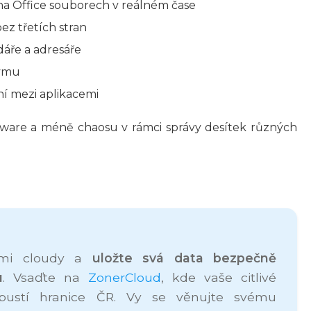
na Office souborech v reálném čase
ez třetích stran
dáře a adresáře
týmu
ní mezi aplikacemi
tware a méně chaosu v rámci správy desítek různých
ními cloudy a
uložte svá data bezpečně
u
. Vsaďte na
ZonerCloud
, kde vaše citlivé
pustí hranice ČR. Vy se věnujte svému