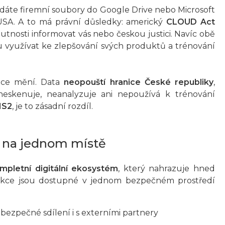
ádáte firemní soubory do Google Drive nebo Microsoft
 USA. A to má právní důsledky: americký
CLOUD Act
osti informovat vás nebo českou justici. Navíc obě
u využívat ke zlepšování svých produktů a trénování
ace mění. Data
neopouští hranice České republiky
,
neskenuje, neanalyzuje ani nepoužívá k trénování
IS2
, je to zásadní rozdíl.
ář na jednom místě
mpletní digitální ekosystém
, který nahrazuje hned
unkce jsou dostupné v jednom bezpečném prostředí
 bezpečné sdílení i s externími partnery