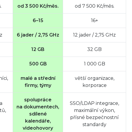
.
od 3 500 Kč/měs.
od 7 500 Kč/měs.
6–15
16+
Hz
6 jader / 2,75 GHz
12 jader / 2,75 GHz
12 GB
32 GB
500 GB
1 000 GB
íci,
malé a střední
větší organizace,
firmy, týmy
korporace
spolupráce
a
SSO/LDAP integrace,
na dokumentech,
tů,
maximální výkon,
sdílené
přísné bezpečnostní
kalendáře,
standardy
videohovory