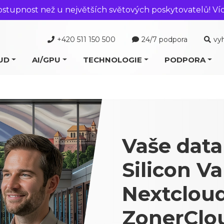
ostupnost než u největších světových poskytovatelů! Ví
+420 511 150 500
24/7 podpora
vy
UD
AI/GPU
TECHNOLOGIE
PODPORA
Vaše data
Silicon Va
Nextclou
ZonerClo