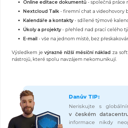
Online editace dokumentů
- společná práce 
Nextcloud Talk
- firemní chat a videohovory b
Kalendáře a kontakty
- sdílené týmové kalen
Úkoly a projekty
- přehled nad prací celého 
E-mail
- vše na jednom místě, bez přeskaková
Výsledkem je
výrazně nižší měsíční náklad
za sof
nástrojů, které spolu navzájem nekomunikují.
Danův TIP:
Neriskujte s globál
v českém datacentr
informace nikdy neo