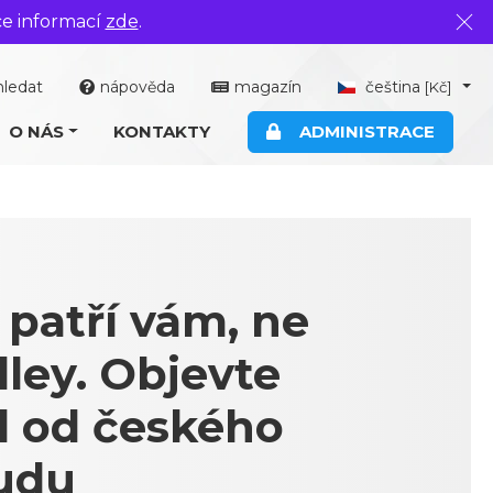
ce informací
zde
.
Zavř
hledat
nápověda
magazín
čeština
[Kč]
O NÁS
KONTAKTY
ADMINISTRACE
 patří vám, ne
lley. Objevte
d od českého
udu