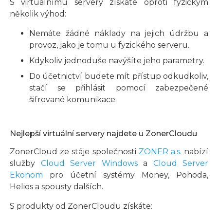
S virtuálnímu servery získáte oproti fyzickým
několik výhod:
Nemáte žádné náklady na jejich údržbu a
provoz, jako je tomu u fyzického serveru.
Kdykoliv jednoduše navýšíte jeho parametry.
Do účetnictví budete mít přístup odkudkoliv,
stačí se přihlásit pomocí zabezpečené
šifrované komunikace.
Nejlepší virtuální servery najdete u ZonerCloudu
ZonerCloud ze stáje společnosti
ZONER a.s.
nabízí
služby
Cloud Server Windows
a
Cloud Server
Ekonom
pro účetní systémy Money, Pohoda,
Helios a spousty dalších.
S produkty od ZonerCloudu získáte: