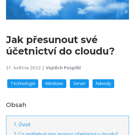
Jak přesunout své
účetnictví do cloudu?
31. května 2022
|
Vojtěch Pospíšil
Technologie
Windows
Server
Návody
Obsah
Úvod
Co potřebuji pro provoz účetnictví v cloudu?