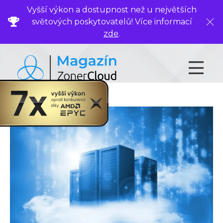
Vyšší výkon a dostupnost než u největších
světových poskytovatelů! Více informací
Zavř
zde
.