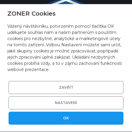
ZONER Cookies
Vážený návštěvníku, potvrzením pomocí tlačítka OK
udělujete souhlas nám a našim partnerům s použitím
cookies pro nezbytné, analytické a marketingové účely
na tomto zařízení. Volbou Nastavení můžete sami určit,
jaké skupiny cookies je možné zpracovávat, popřípadě
jejich zpracování úplně zakázat. Ukládání nezbytných
cookies probíhá vždy, a to v zájmu zachování funkčnosti
webové prezentace.
ZAVŘÍT
© 2026
ZONER a.s.
|
EFRR
|
Ochrana soukromí
|
Nastavení cookies
NASTAVENÍ
OK