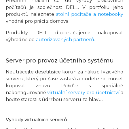
Předním hráčem co do výroby pracovních
počítačů je společnost DELL. V portfoliu jeho
produktů naleznete
stolní počítače a notebooky
vhodné pro práci z domova.
Produkty DELL doporučujeme nakupovat
výhradně od
autorizovaných partnerů
.
Server pro provoz účetního systému
Neutrácejte desetitisíce korun za nákup fyzického
serveru, který po čase zastará a budete ho muset
kupovat znovu. Pořiďte si speciálně
nakonfigurované
virtuální servery pro účetnictví
a
hoďte starosti s údržbou serveru za hlavu.
Výhody virtuálních serverů