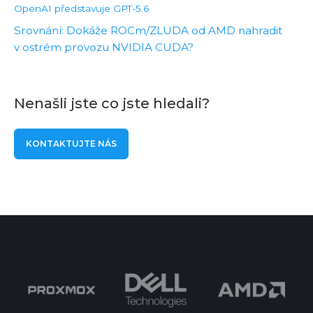
OpenAI představuje GPT-5.6
Srovnání: Dokáže ROCm/ZLUDA od AMD nahradit
v ostrém provozu NVIDIA CUDA?
Nenašli jste co jste hledali?
KONTAKTUJTE NÁS