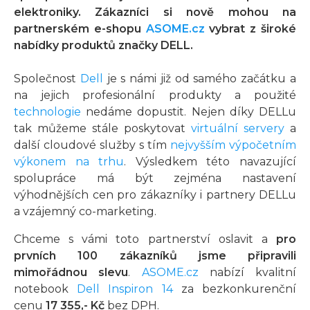
elektroniky. Zákazníci si nově mohou na
partnerském e-shopu
ASOME.cz
vybrat z široké
nabídky produktů značky DELL.
Společnost
Dell
je s námi již od samého začátku a
na jejich profesionální produkty a použité
technologie
nedáme dopustit. Nejen díky DELLu
tak můžeme stále poskytovat
virtuální servery
a
další cloudové služby s tím
nejvyšším výpočetním
výkonem na trhu
. Výsledkem této navazující
spolupráce má být zejména nastavení
výhodnějších cen pro zákazníky i partnery DELLu
a vzájemný co-marketing.
Chceme s vámi toto partnerství oslavit a
pro
prvních 100 zákazníků jsme připravili
mimořádnou slevu
.
ASOME.cz
nabízí kvalitní
notebook
Dell Inspiron 14
za bezkonkurenční
cenu
17 355,- Kč
bez DPH.