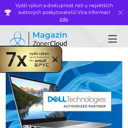
Vyšší výkon a dostupnost než u největších
světových poskytovatelů! Více informací
Zavř
zde
.