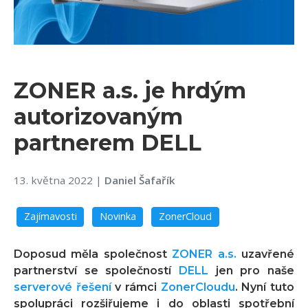
ZONER a.s. je hrdým
autorizovaným
partnerem DELL
13. května 2022
|
Daniel Šafařík
Zajímavosti
Novinka
ZonerCloud
Doposud měla společnost
ZONER a.s.
uzavřené
partnerství se společností
DELL
jen pro naše
serverové řešení
v rámci
ZonerCloudu
. Nyní tuto
spolupráci rozšiřujeme i do oblasti spotřební