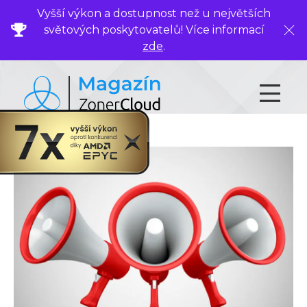
Vyšší výkon a dostupnost než u největších
světových poskytovatelů! Více informací
Zavř
zde
.