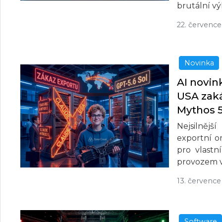
brutální v
22. červenc
Novinka
AI novin
USA zaká
Mythos 5
Nejsilnějš
exportní o
pro vlastn
provozem v
13. července
Software