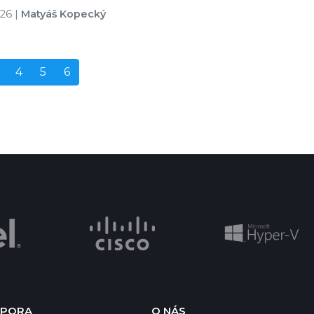
026
|
Matyáš Kopecký
4
5
6
PORA
O NÁS