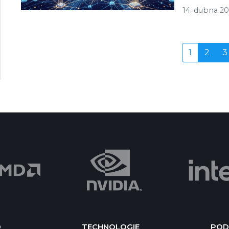
14. dubna 2
1
2
3
D
TECHNOLOGIE
POD