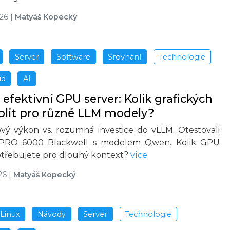
026
|
Matyáš Kopecký
Server
Software
Srovnání
Technologie
ud
AI
efektivní GPU server: Kolik grafických
volit pro různé LLM modely?
vý výkon vs. rozumná investice do vLLM. Otestovali
PRO 6000 Blackwell s modelem Qwen. Kolik GPU
třebujete pro dlouhý kontext?
více
26
|
Matyáš Kopecký
Linux
Návody
Server
Technologie