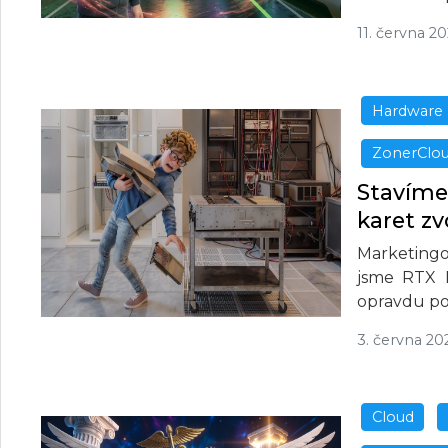
11. června 2
Hardware
ZonerClo
Stavíme 
karet z
Marketingo
jsme RTX 
opravdu po
3. června 20
Cloud