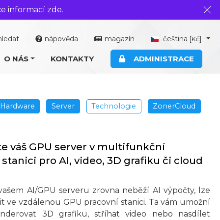
ce informací
zde
.
Zavř
hledat
nápověda
magazín
čeština
[Kč]
O NÁS
KONTAKTY
ADMINISTRACE
Hardware
Server
Technologie
ZonerCloud
 váš GPU server v multifunkční
stanici pro AI, video, 3D grafiku či cloud
ašem AI/GPU serveru zrovna neběží AI výpočty, lze
t ve vzdálenou GPU pracovní stanici. Ta vám umožní
nderovat 3D grafiku, stříhat video nebo nasdílet