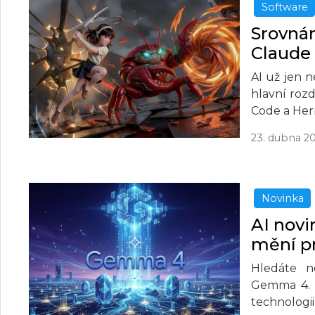
Software
Srovnán
Claude
AI už jen 
hlavní rozd
Code a He
23. dubna 2
Novinka
AI nov
mění pr
Hledáte n
Gemma 4. 
technologi