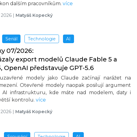
ýkon dalším pracovníkům.
více
e 2026
|
Matyáš Kopecký
Seriál
Technologie
AI
ky 07/2026:
zaly export modelů Claude Fable 5 a
, OpenAI představuje GPT-5.6
í uzavřené modely jako Claude začínají narážet na
mezení. Otevřené modely naopak posilují argument
í AI infrastrukturu, kde máte nad modelem, daty i
ětší kontrolu.
více
 2026
|
Matyáš Kopecký
Srovnání
Technologie
AI