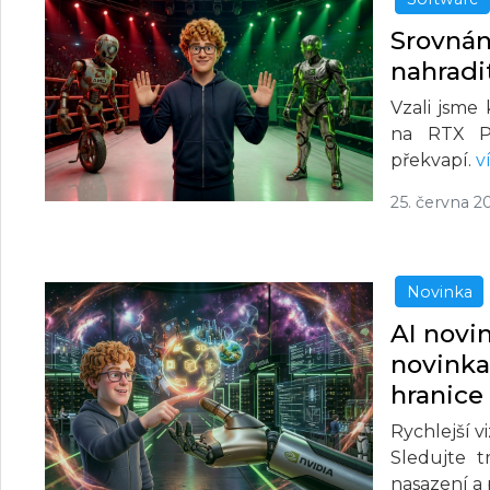
Srovná
nahradi
Vzali jsme
na RTX P
překvapí.
v
25. června 2
Novinka
AI novi
novinka
hranice
Rychlejší v
Sledujte 
nasazení a