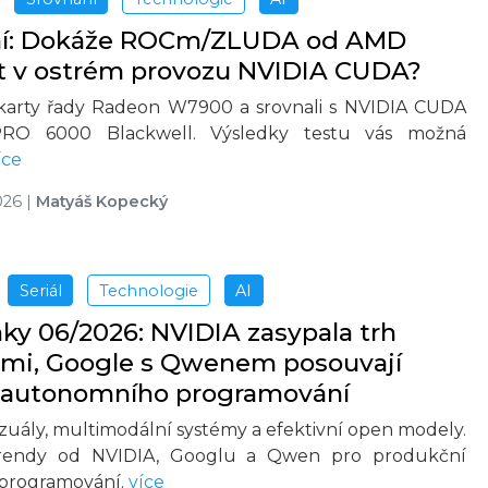
ní: Dokáže ROCm/ZLUDA od AMD
t v ostrém provozu NVIDIA CUDA?
 karty řady Radeon W7900 a srovnali s NVIDIA CUDA
RO 6000 Blackwell. Výsledky testu vás možná
íce
026
|
Matyáš Kopecký
Seriál
Technologie
AI
nky 06/2026: NVIDIA zasypala trh
mi, Google s Qwenem posouvají
 autonomního programování
izuály, multimodální systémy a efektivní open modely.
trendy od NVIDIA, Googlu a Qwen pro produkční
 programování.
více