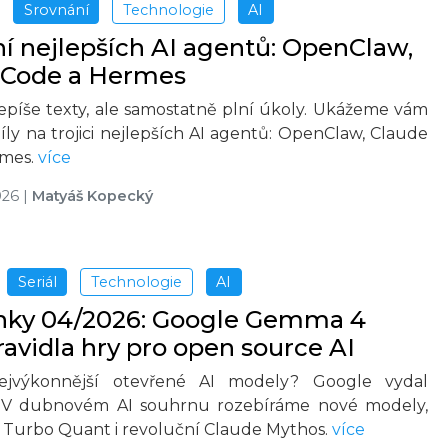
Srovnání
Technologie
AI
í nejlepších AI agentů: OpenClaw,
 Code a Hermes
nepíše texty, ale samostatně plní úkoly. Ukážeme vám
íly na trojici nejlepších AI agentů: OpenClaw, Claude
rmes.
více
026
|
Matyáš Kopecký
Seriál
Technologie
AI
inky 04/2026: Google Gemma 4
avidla hry pro open source AI
ejvýkonnější otevřené AI modely? Google vydal
V dubnovém AI souhrnu rozebíráme nové modely,
i Turbo Quant i revoluční Claude Mythos.
více