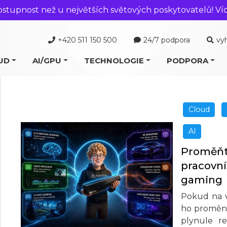
ostupnost než u největších světových poskytovatelů! Ví
+420 511 150 500
24/7 podpora
vy
UD
AI/GPU
TECHNOLOGIE
PODPORA
Cloud
AI
Proměňte
pracovní 
gaming
Pokud na v
ho proměni
plynule re