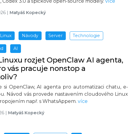
, Codex 3.0 a špičkové open-source modely.
více
026
|
Matyáš Kopecký
Linux
Návody
Server
Technologie
ud
AI
Linuxu rozjet OpenClaw AI agenta,
ro vás pracuje nonstop a
oliv?
te si OpenClaw, AI agenta pro automatizaci chatu, e-
bu. Návod vás provede nastavením cloudového Linux
propojením např. s WhatsAppem.
více
26
|
Matyáš Kopecký