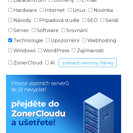
Datacentrum
Domény
E-mail
Hardware
Internet
Linux
Novinka
Návody
Případová studie
SEO
Seriál
Server
Software
Srovnání
Technologie
Upozornění
Webhosting
Windows
WordPress
Zajímavosti
ZonerCloud
AI
zobrazit všechny články