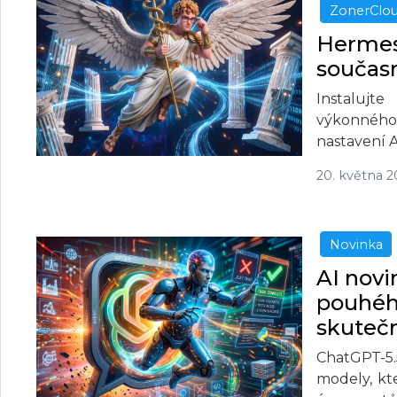
ZonerClo
Hermes 
současn
Instalujt
výkonného
nastavení A
20. května 
Novinka
AI novi
pouhéh
skuteč
ChatGPT-5.
modely, kt