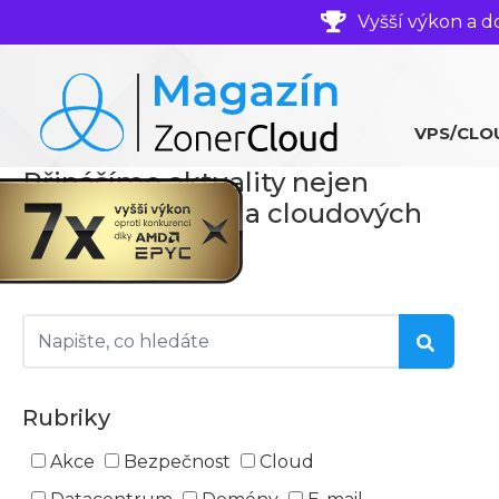
Vyšší výkon a d
VPS/CLO
Přinášíme aktuality nejen
ze světa serverů a cloudových
technologií
Rubriky
Akce
Bezpečnost
Cloud