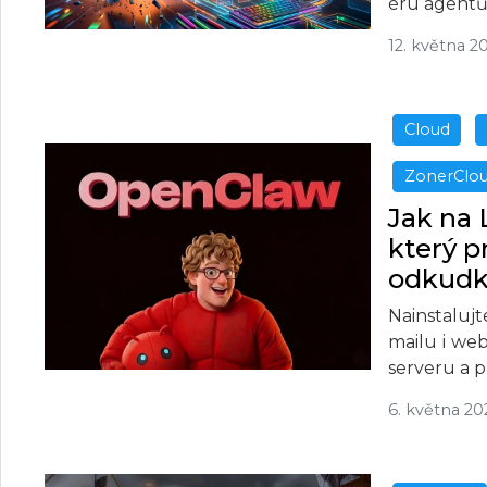
éru agentů
12. května 2
Cloud
ZonerClo
Jak na 
který p
odkudk
Nainstaluj
mailu i we
serveru a 
6. května 20