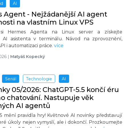
ud
AI
Agent - Nejžádanější AI agent
osti na vlastním Linux VPS
e si Hermes Agenta na Linux server a získejte
 AI asistenta v terminálu. Návod na zprovoznění,
PI i automatizaci práce.
více
2026
|
Matyáš Kopecký
Seriál
Technologie
AI
nky 05/2026: ChatGPT-5.5 končí éru
o chatování. Nastupuje věk
ných AI agentů
5 mění pravidla hry! Květnové AI novinky představují
eré úkoly nejen vymyslí, ale i dokončí. Prozkoumejte