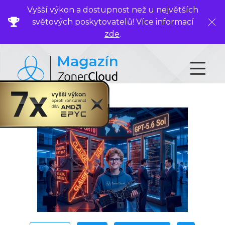
Vyšší výkon a dostupnost než u největších
světových poskytovatelů! Více informací
Zavř
zde
.