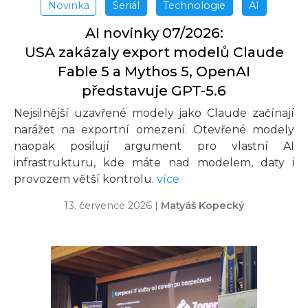
Novinka
Seriál
Technologie
AI
AI novinky 07/2026:
USA zakázaly export modelů Claude
Fable 5 a Mythos 5, OpenAI
představuje GPT-5.6
Nejsilnější uzavřené modely jako Claude začínají
narážet na exportní omezení. Otevřené modely
naopak posilují argument pro vlastní AI
infrastrukturu, kde máte nad modelem, daty i
provozem větší kontrolu.
více
13. července 2026
|
Matyáš Kopecký