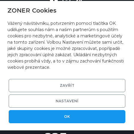
ZONER Cookies
Vážený návštěvníku, potvrzením pomocí tlačítka OK
udělujete souhlas nám a našim partnerům s použitím
cookies pro nezbytné, analytické a marketingové účely
na tomto zařízení. Volbou Nastavení můžete sami určit,
jaké skupiny cookies je možné zpracovávat, popřípadě
jejich zpracování úplně zakázat. Ukládání nezbytných
cookies probíhá vždy, a to v zájmu zachování funkčnosti
webové prezentace.
ZAVŘÍT
NASTAVENÍ
© 2026
ZONER a.s.
|
EFRR
|
Ochrana soukromí
OK
|
Nastavení cookies