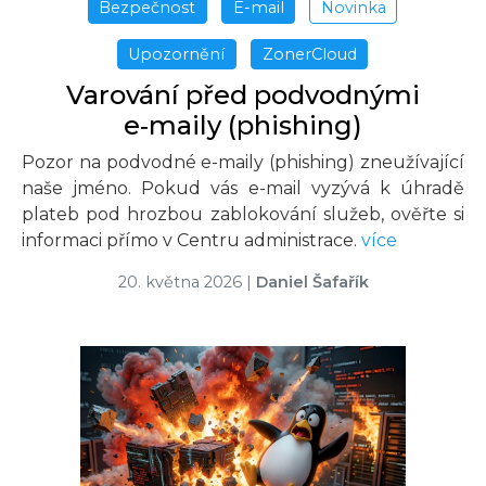
Bezpečnost
E-mail
Novinka
Upozornění
ZonerCloud
Varování před podvodnými
e‑maily (phishing)
Pozor na podvodné e-maily (phishing) zneužívající
naše jméno. Pokud vás e-mail vyzývá k úhradě
plateb pod hrozbou zablokování služeb, ověřte si
informaci přímo v Centru administrace.
více
20. května 2026
|
Daniel Šafařík