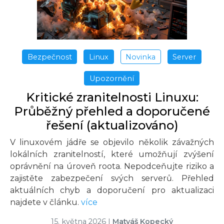
Bezpečnost
Linux
Novinka
Server
Upozornění
Kritické zranitelnosti Linuxu:
Průběžný přehled a doporučené
řešení (aktualizováno)
V linuxovém jádře se objevilo několik závažných
lokálních zranitelností, které umožňují zvýšení
oprávnění na úroveň roota. Nepodceňujte riziko a
zajistěte zabezpečení svých serverů. Přehled
aktuálních chyb a doporučení pro aktualizaci
najdete v článku.
více
15. května 2026
|
Matyáš Kopecký