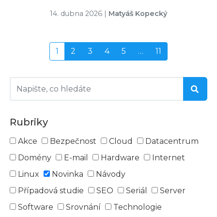
14. dubna 2026
|
Matyáš Kopecký
1
2
3
4
5
…
11
Rubriky
Akce
Bezpečnost
Cloud
Datacentrum
Domény
E-mail
Hardware
Internet
Linux
Novinka
Návody
Případová studie
SEO
Seriál
Server
Software
Srovnání
Technologie