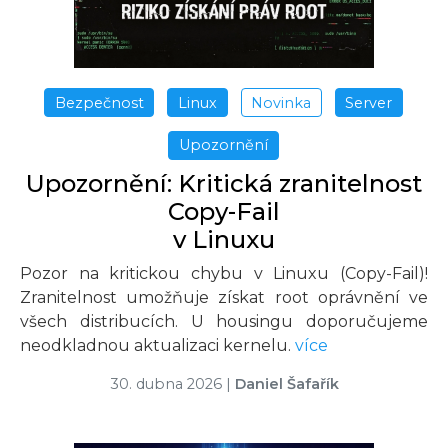
Bezpečnost
Linux
Novinka
Server
Upozornění
Upozornění: Kritická zranitelnost
Copy-Fail
v Linuxu
Pozor na kritickou chybu v Linuxu (Copy-Fail)!
Zranitelnost umožňuje získat root oprávnění ve
všech distribucích. U housingu doporučujeme
neodkladnou aktualizaci kernelu.
více
30. dubna 2026
|
Daniel Šafařík