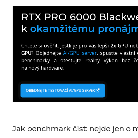
RTX PRO 6000 Blackwe
k
okamžitému pronáj
Chcete si ověřit, jestli je pro vás lepší
2x GPU
ne
GPU
? Objednejte
AI/GPU server
, spusťte vlastní
benchmarky a otestujte reálný výkon bez če
na nový hardware.
OBJEDNEJTE TESTOVACÍ AI/GPU SERVER
Jak benchmark číst: nejde jen o