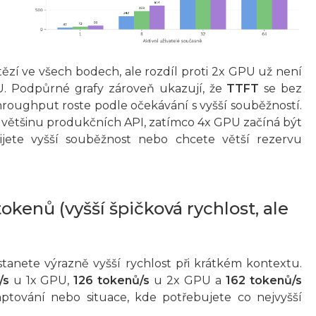
tězí ve všech bodech, ale rozdíl proti 2x GPU už není
U. Podpůrné grafy zároveň ukazují, že
TTFT
se bez
roughput roste podle očekávání s vyšší souběžností.
o většinu produkčních API, zatímco 4x GPU začíná být
ijete vyšší souběžnost nebo chcete větší rezervu
tokenů (vyšší špičková rychlost, ale
stanete výrazně vyšší rychlost při krátkém kontextu.
/s
u 1x GPU,
126 tokenů/s
u 2x GPU a
162 tokenů/s
tování nebo situace, kde potřebujete co nejvyšší