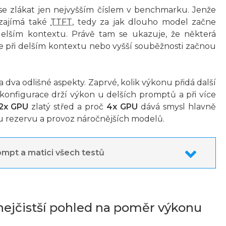
e zlákat jen nejvyšším číslem v benchmarku. Jenže
 zajímá také
TTFT
, tedy za jak dlouho model začne
 delším kontextu. Právě tam se ukazuje, že některá
le při delším kontextu nebo vyšší souběžnosti začnou
a dva odlišné aspekty. Zaprvé, kolik výkonu přidá další
konfigurace drží výkon u delších promptů a při více
2x GPU
zlatý střed a proč
4x GPU
dává smysl hlavně
u rezervu a provoz náročnějších modelů.
mpt a matici všech testů
(nejčistší pohled na poměr výkonu