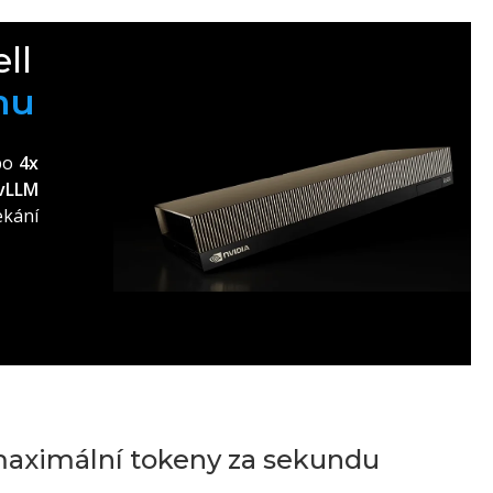
ll
mu
bo
4x
vLLM
kání
 maximální tokeny za sekundu