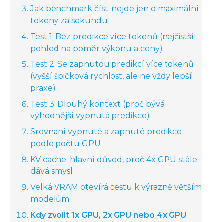
Jak benchmark číst: nejde jen o maximální
tokeny za sekundu
Test 1: Bez predikce více tokenů (nejčistší
pohled na poměr výkonu a ceny)
Test 2: Se zapnutou predikcí více tokenů
(vyšší špičková rychlost, ale ne vždy lepší
praxe)
Test 3: Dlouhý kontext (proč bývá
výhodnější vypnutá predikce)
Srovnání vypnuté a zapnuté predikce
podle počtu GPU
KV cache: hlavní důvod, proč 4x GPU stále
dává smysl
Velká VRAM otevírá cestu k výrazně větším
modelům
Kdy zvolit 1x GPU, 2x GPU nebo 4x GPU