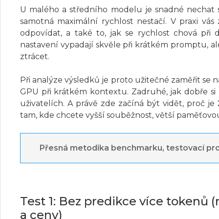
U malého a středního modelu je snadné nechat s
samotná maximální rychlost nestačí. V praxi vás
odpovídat, a také to, jak se rychlost chová při
nastavení vypadají skvěle při krátkém promptu, a
ztrácet.
Při analýze výsledků je proto užitečné zaměřit se n
GPU při krátkém kontextu. Zadruhé, jak dobře si 
uživatelích. A právě zde začíná být vidět, proč je
tam, kde chcete vyšší souběžnost, větší paměťovo
Přesná metodika benchmarku, testovací pro
Test 1: Bez predikce více tokenů 
a ceny)