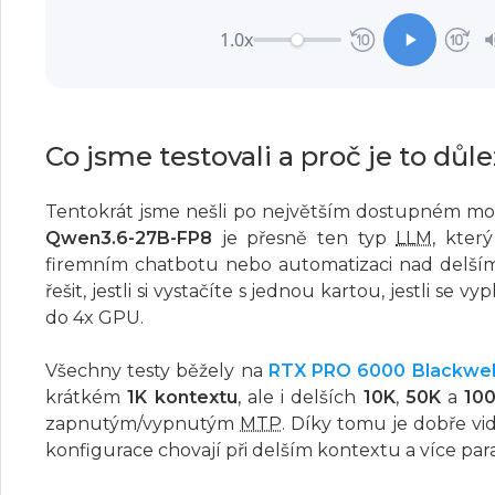
1.0x
Co jsme testovali a proč je to důle
Tentokrát jsme nešli po největším dostupném mod
Qwen3.6-27B-FP8
je přesně ten typ
LLM
, kter
firemním chatbotu nebo automatizaci nad delší
řešit, jestli si vystačíte s jednou kartou, jestli se
do 4x GPU.
Všechny testy běžely na
RTX PRO 6000 Blackwel
krátkém
1K kontextu
, ale i delších
10K
,
50K
a
10
zapnutým/vypnutým
MTP
. Díky tomu je dobře vid
konfigurace chovají při delším kontextu a více par