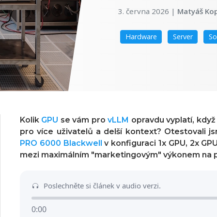
3. června 2026
|
Matyáš Ko
Hardware
Server
So
Kolik
GPU
se vám pro
vLLM
opravdu vyplatí, když
pro více uživatelů a delší kontext? Otestovali
PRO 6000 Blackwell
v konfiguraci
1x GPU, 2x GP
mezi maximálním "marketingovým" výkonem na pa
Poslechněte si článek v audio verzi.
0:00