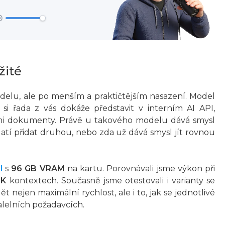
žité
elu, ale po menším a praktičtějším nasazení. Model
ý si řada z vás dokáže představit v interním AI API,
mi dokumenty. Právě u takového modelu dává smysl
 vyplatí přidat druhou, nebo zda už dává smysl jít rovnou
l
s
96 GB VRAM
na kartu. Porovnávali jsme výkon při
0K
kontextech. Současně jsme otestovali i varianty se
ět nejen maximální rychlost, ale i to, jak se jednotlivé
alelních požadavcích.