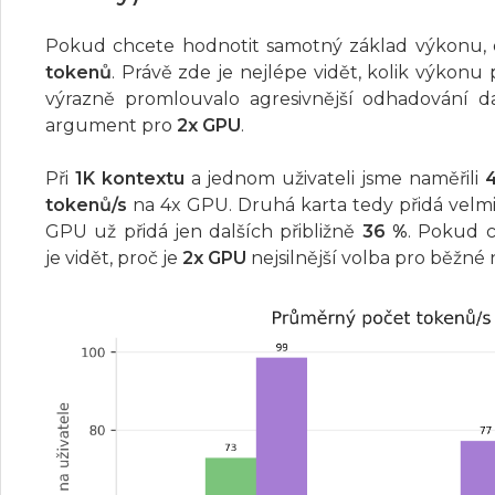
Pokud chcete hodnotit samotný základ výkonu, d
tokenů
. Právě zde je nejlépe vidět, kolik výkonu
výrazně promlouvalo agresivnější odhadování da
argument pro
2x GPU
.
Při
1K kontextu
a jednom uživateli jsme naměřili
4
tokenů/s
na 4x GPU. Druhá karta tedy přidá velm
GPU už přidá jen dalších přibližně
36 %
. Pokud c
je vidět, proč je
2x GPU
nejsilnější volba pro běžné 