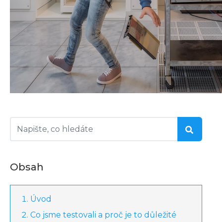
Obsah
Úvod
Co jsme testovali a proč je to důležité