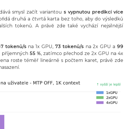
ává smysl začít variantou
s vypnutou predikcí více
 přidá druhá a čtvrtá karta bez toho, aby do výsledků
lších tokenů. A právě zde také vychází nejsilnější
7 tokenů/s
na 1x GPU,
73 tokenů/s
na 2x GPU a
99
i příjemných
55 %
, zatímco přechod ze 2x GPU na 4x
ena roste téměř lineárně s počtem karet, právě zde
nasazení.