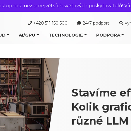
ostupnost než u největších světových poskytovatelů! Ví
+420 511 150 500
24/7 podpora
vy
UD
AI/GPU
TECHNOLOGIE
PODPORA
Stavíme ef
Kolik grafi
různé LLM