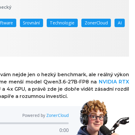
pecký
ftware
Srovnání
Technologie
ZonerCloud
AI
 vám nejde jen o hezký benchmark, ale reálný výkon
 jsme menší model
Qwen3.6-27B-FP8
na
NVIDIA RTX
U a 4x GPU
, a právě zde je dobře vidět zásadní rozdíl
píře a rozumnou investicí.
Powered by
ZonerCloud
0:00