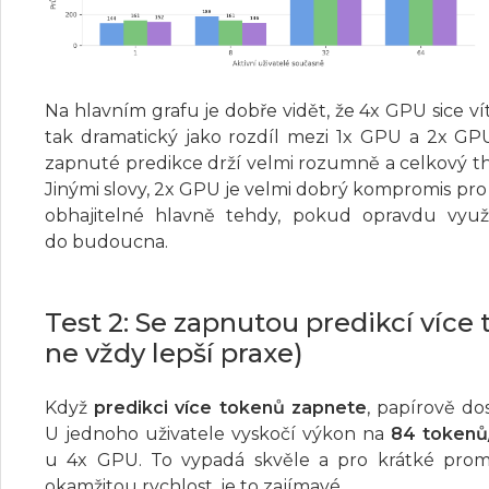
Na hlavním grafu je dobře vidět, že 4x GPU sice ví
tak dramatický jako rozdíl mezi 1x GPU a 2x GP
zapnuté predikce drží velmi rozumně a celkový th
Jinými slovy, 2x GPU je velmi dobrý kompromis pr
obhajitelné hlavně tehdy, pokud opravdu využ
do budoucna.
Test 2: Se zapnutou predikcí více 
ne vždy lepší praxe)
Když
predikci více tokenů zapnete
, papírově do
U jednoho uživatele vyskočí výkon na
84 tokenů
u 4x GPU. To vypadá skvěle a pro krátké promp
okamžitou rychlost, je to zajímavé.