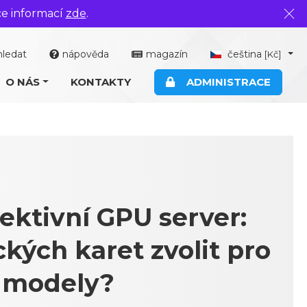
ce informací
zde
.
Zavř
hledat
nápověda
magazín
čeština
[Kč]
O NÁS
KONTAKTY
ADMINISTRACE
ektivní GPU server:
ckých karet zvolit pro
 modely?