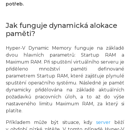
potřeb.
Jak funguje dynamická alokace
paměti?
Hyper-V Dynamic Memory funguje na základě
dvou hlavních parametrů: Startup RAM a
Maximum RAM. Při spuštění virtuálního serveru je
přiděleno množství paměti definované
parametrem Startup RAM, které zajišťuje plynulé
spuštění operačního systému. Následně je paměť
dynamicky přidělována na základě aktuálních
požadavků pracovních úloh, a to až do výše
nastaveného limitu Maximum RAM, za který si
platíte.
Příkladem může být situace, kdy
server
běží
v období nízké zátěže. V tomto případě Hyper-V