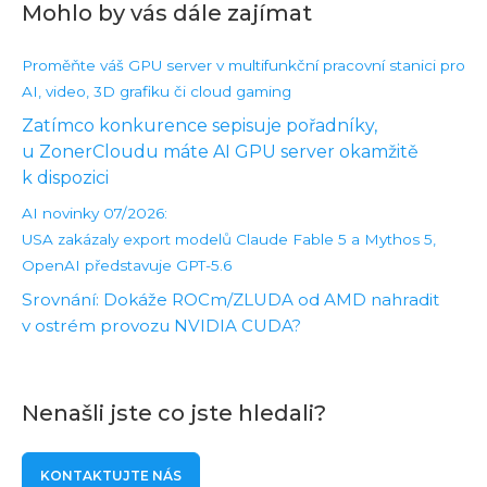
Mohlo by vás dále zajímat
Proměňte váš GPU server v multifunkční pracovní stanici pro
AI, video, 3D grafiku či cloud gaming
Zatímco konkurence sepisuje pořadníky,
u ZonerCloudu máte AI GPU server okamžitě
k dispozici
AI novinky 07/2026:
USA zakázaly export modelů Claude Fable 5 a Mythos 5,
OpenAI představuje GPT-5.6
Srovnání: Dokáže ROCm/ZLUDA od AMD nahradit
v ostrém provozu NVIDIA CUDA?
Nenašli jste co jste hledali?
KONTAKTUJTE NÁS