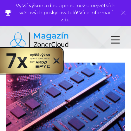
Vyšší výkon a dostupnost než u největších
světových poskytovatelů! Více informací
Zavř
zde
.