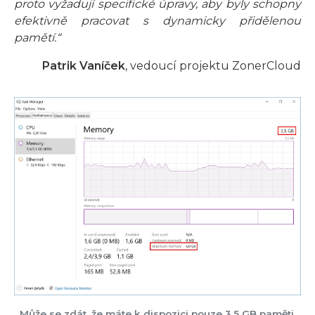
proto vyžadují specifické úpravy, aby byly schopny
efektivně pracovat s dynamicky přidělenou
pamětí.“
Patrik Vaníček
, vedoucí projektu ZonerCloud
Může se zdát, že máte k dispozici pouze 3,5 GB paměti.