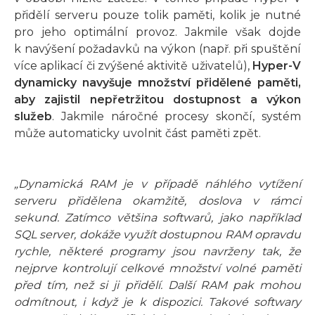
přidělí serveru pouze tolik paměti, kolik je nutné
pro jeho optimální provoz. Jakmile však dojde
k navýšení požadavků na výkon (např. při spuštění
více aplikací či zvýšené aktivitě uživatelů),
Hyper-V
dynamicky navyšuje množství přidělené paměti,
aby zajistil nepřetržitou dostupnost a výkon
služeb
. Jakmile náročné procesy skončí, systém
může automaticky uvolnit část paměti zpět.
„Dynamická RAM je v případě náhlého vytížení
serveru přidělena okamžitě, doslova v rámci
sekund. Zatímco většina softwarů, jako například
SQL server, dokáže využít dostupnou RAM opravdu
rychle, některé programy jsou navrženy tak, že
nejprve kontrolují celkové množství volné paměti
před tím, než si ji přidělí. Další RAM pak mohou
odmítnout, i když je k dispozici. Takové softwary