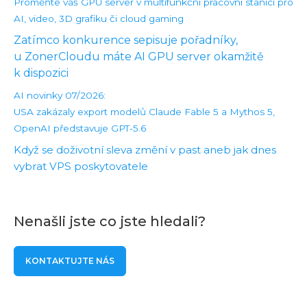
Proměňte váš GPU server v multifunkční pracovní stanici pro
AI, video, 3D grafiku či cloud gaming
Zatímco konkurence sepisuje pořadníky,
u ZonerCloudu máte AI GPU server okamžitě
k dispozici
AI novinky 07/2026:
USA zakázaly export modelů Claude Fable 5 a Mythos 5,
OpenAI představuje GPT-5.6
Když se doživotní sleva změní v past aneb jak dnes
vybrat VPS poskytovatele
Nenašli jste co jste hledali?
KONTAKTUJTE NÁS