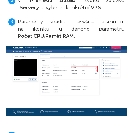
V
"Přehledu služeb"
zvolte záložku
"
Servery
" a vyberte konkrétní
VPS
.
Parametry snadno navýšíte kliknutím
na ikonku u daného parametru
Počet CPU
/
Paměť RAM
.