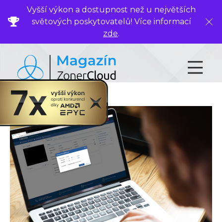
Vyšší výkon a dostupnost než u největších
světových poskytovatelů! Více informací
Zavř
zde
.