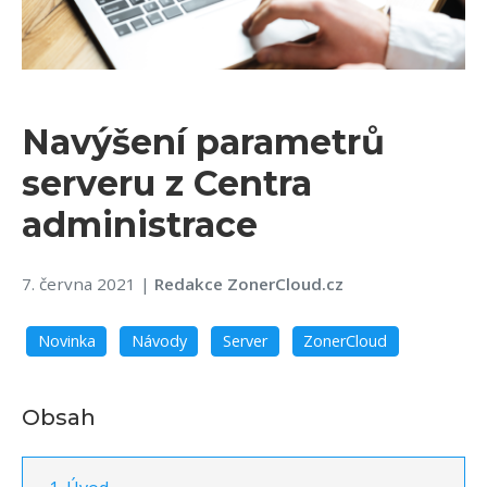
Navýšení parametrů
serveru z Centra
administrace
7. června 2021
|
Redakce ZonerCloud.cz
Novinka
Návody
Server
ZonerCloud
Obsah