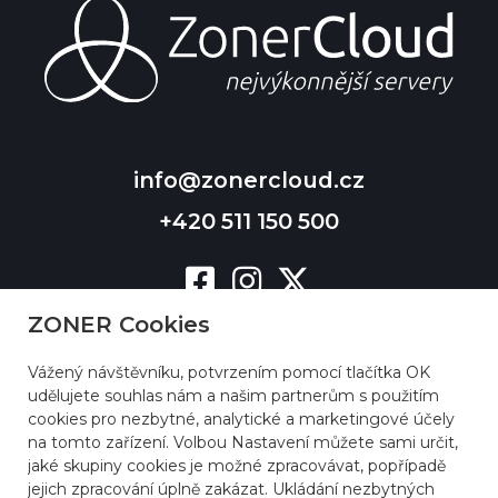
info@zonercloud.cz
+420 511 150 500
ZONER Cookies
Vážený návštěvníku, potvrzením pomocí tlačítka OK
udělujete souhlas nám a našim partnerům s použitím
cookies pro nezbytné, analytické a marketingové účely
na tomto zařízení. Volbou Nastavení můžete sami určit,
jaké skupiny cookies je možné zpracovávat, popřípadě
jejich zpracování úplně zakázat. Ukládání nezbytných