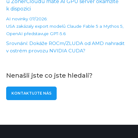
u ZonerCloudu máte AI GPU server okamžitě
k dispozici
AI novinky 07/2026:
USA zakázaly export modelů Claude Fable 5 a Mythos 5,
OpenAI představuje GPT-5.6
Srovnání: Dokáže ROCm/ZLUDA od AMD nahradit
v ostrém provozu NVIDIA CUDA?
Nenašli jste co jste hledali?
KONTAKTUJTE NÁS