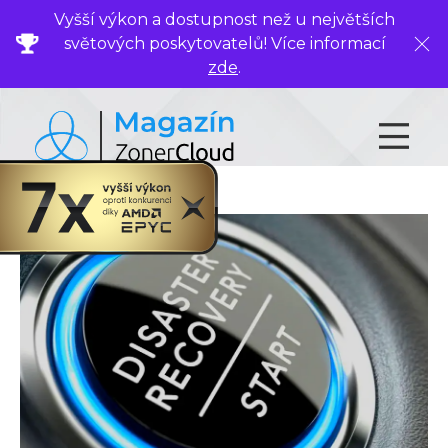
Vyšší výkon a dostupnost než u největších
světových poskytovatelů! Více informací
Zavř
zde
.