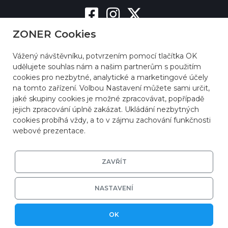
ZONER Cookies
Vážený návštěvníku, potvrzením pomocí tlačítka OK
udělujete souhlas nám a našim partnerům s použitím
cookies pro nezbytné, analytické a marketingové účely
na tomto zařízení. Volbou Nastavení můžete sami určit,
jaké skupiny cookies je možné zpracovávat, popřípadě
jejich zpracování úplně zakázat. Ukládání nezbytných
cookies probíhá vždy, a to v zájmu zachování funkčnosti
webové prezentace.
ZAVŘÍT
NASTAVENÍ
© 2026
ZONER a.s.
|
EFRR
|
Ochrana soukromí
OK
|
Nastavení cookies