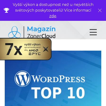
Vyšší výkon a dostupnost než u největších
světových poskytovatelů! Více informací
Zavř
zde
.