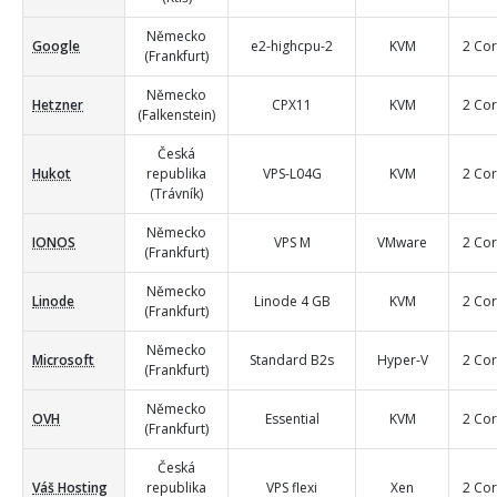
Německo
Google
e2-highcpu-2
KVM
2 Co
(Frankfurt)
Německo
Hetzner
CPX11
KVM
2 Co
(Falkenstein)
Česká
Hukot
republika
VPS-L04G
KVM
2 Co
(Trávník)
Německo
IONOS
VPS M
VMware
2 Co
(Frankfurt)
Německo
Linode
Linode 4 GB
KVM
2 Co
(Frankfurt)
Německo
Microsoft
Standard B2s
Hyper-V
2 Co
(Frankfurt)
Německo
OVH
Essential
KVM
2 Co
(Frankfurt)
Česká
Váš Hosting
republika
VPS flexi
Xen
2 Co