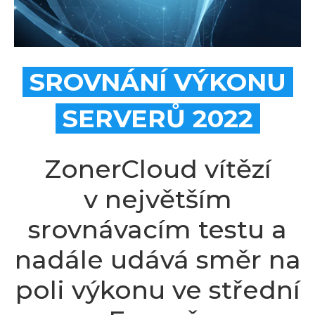
SROVNÁNÍ VÝKONU
SERVERŮ 2022
ZonerCloud vítězí
v největším
srovnávacím testu a
nadále udává směr na
poli výkonu ve střední