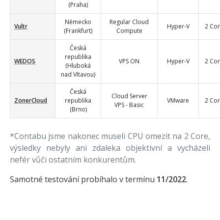
(Praha)
Německo
Regular Cloud
Vultr
Hyper-V
2 Co
(Frankfurt)
Compute
Česká
republika
WEDOS
VPS ON
Hyper-V
2 Co
(Hluboká
nad Vltavou)
Česká
Cloud Server
ZonerCloud
republika
VMware
2 Co
VPS - Basic
(Brno)
*Contabu jsme nakonec museli CPU omezit na 2 Core,
výsledky nebyly ani zdaleka objektivní a vycházeli
nefér vůči ostatním konkurentům.
Samotné testování probíhalo v termínu
11/2022
.