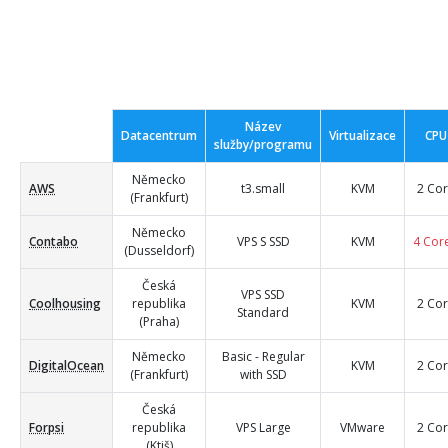
Název
Datacentrum
Virtualizace
CPU
služby/programu
Německo
AWS
t3.small
KVM
2 Co
(Frankfurt)
Německo
Contabo
VPS S SSD
KVM
4 Cor
(Dusseldorf)
Česká
VPS SSD
Coolhousing
republika
KVM
2 Co
Standard
(Praha)
Německo
Basic - Regular
DigitalOcean
KVM
2 Co
(Frankfurt)
with SSD
Česká
Forpsi
republika
VPS Large
VMware
2 Co
(Ktiš)