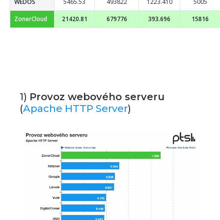
WEDOS
5465.53
493822
1223.410
5005
ZonerCloud
21420.81
679776
393.696
15816
1)
Provoz webového serveru
(
Apache HTTP Server
)