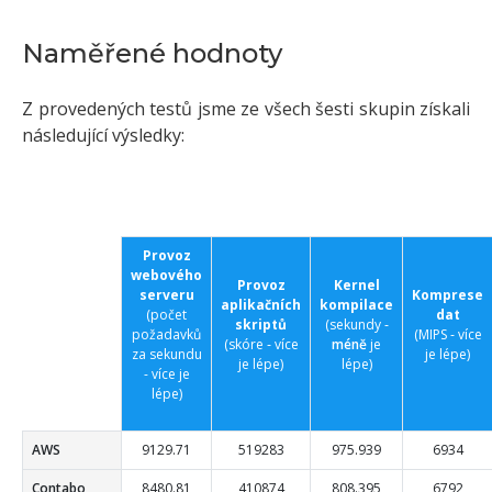
Naměřené hodnoty
Z provedených testů jsme ze všech šesti skupin získali
následující výsledky:
Provoz
webového
Provoz
Kernel
serveru
Komprese
aplikačních
kompilace
(počet
dat
skriptů
(sekundy ‑
požadavků
(MIPS ‑ více
(skóre ‑ více
méně
je
za sekundu
je lépe)
je lépe)
lépe)
- více je
lépe)
AWS
9129.71
519283
975.939
6934
Contabo
8480.81
410874
808.395
6792