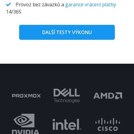
Provoz bez závazků a
garance vrácení platby
14/365
DALŠÍ TESTY VÝKONU