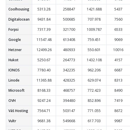
Coolhousing
5313.28
258847
1421.688
5437
Digitalocean
9431.84
500685
707.978
7560
Forpsi
7317.39
321700
1009.787
6533
Google
11547.48
613408
759.451
9069
Hetzner
12499.26
480933
550.601
10016
Hukot
5250.67
264773
1432.108
4157
IONOS
7780.40
342235
962.206
6687
Linode
11365.88
428325
629.074
8313
Microsoft
8168.33
468757
772.423
8490
OVH
9247.24
394480
852.896
7419
Váš Hosting
7564.71
503147
771.055
8672
Vultr
9681.38
549668
617.703
9987