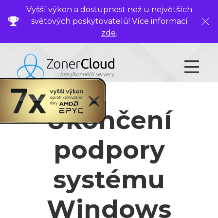
Vyšší výkon a dostupnost než u největších
světových poskytovatelů! Více informací
Zavř
zde
.
Ukončení
podpory
systému
Windows