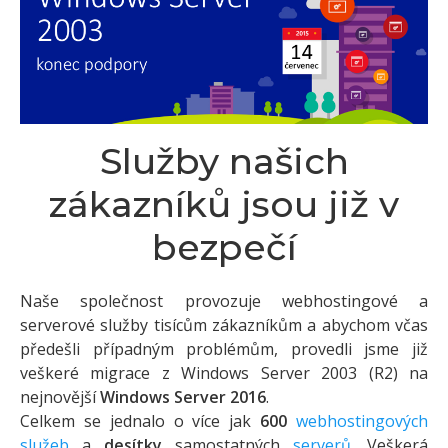
Služby našich
zákazníků jsou již v
bezpečí
Naše společnost provozuje webhostingové a
serverové služby tisícům zákazníkům a abychom včas
předešli případným problémům, provedli jsme již
veškeré migrace z Windows Server 2003 (R2) na
nejnovější
Windows Server 2016
.
Celkem se jednalo o více jak
600
webhostingových
služeb
a
desítky
samostatných
serverů
. Veškerá