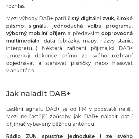
rozhlas.
Mezi výhody DAB+ patří
čistý digitální zvuk, široké
pásmo signálu, jednoduchá volba programu,
výborný mobilní příjem
a především
doprovodná
multimediální data
(obrázky, mapy, názvy stanic,
interpretů…) Některá zařízení přijímající DAB+
umožňují dokonce přímo ze svého rozhraní
objednávat a stahovat písničky nebo hlasovat
v anketách.
Jak naladit DAB+
Ladění signálu DAB+ se od FM v podstatě neliší.
Mezi nejčastější způsoby jak DAB+ naladit patří
přijímač vybavený běžnou anténou.
Rádio ZUN spustíte jednoduše i ze svého