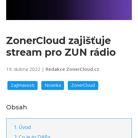
ZonerCloud zajišťuje
stream pro ZUN rádio
19. dubna 2022
|
Redakce ZonerCloud.cz
Zajímavosti
Novinka
ZonerCloud
Obsah
Úvod
Co je to DAB+