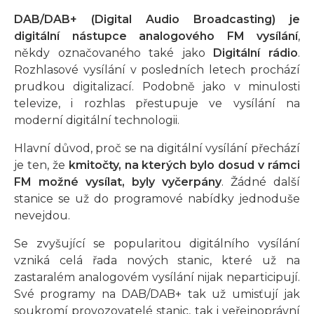
DAB/DAB+ (Digital Audio Broadcasting) je
digitální nástupce analogového FM vysílání
,
někdy označovaného také jako
Digitální rádio
.
Rozhlasové vysílání v posledních letech prochází
prudkou digitalizací. Podobně jako v minulosti
televize, i rozhlas přestupuje ve vysílání na
moderní digitální technologii.
Hlavní důvod, proč se na digitální vysílání přechází
je ten, že
kmitočty, na kterých bylo dosud v rámci
FM možné vysílat, byly vyčerpány
. Žádné další
stanice se už do programové nabídky jednoduše
nevejdou.
Se zvyšující se popularitou digitálního vysílání
vzniká celá řada nových stanic, které už na
zastaralém analogovém vysílání nijak neparticipují.
Své programy na DAB/DAB+ tak už umisťují jak
soukromí provozovatelé stanic, tak i veřejnoprávní