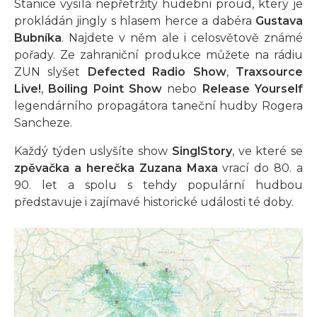
Stanice vysílá nepřetržitý hudební proud, který je
prokládán jingly s hlasem herce a dabéra
Gustava
Bubníka
. Najdete v něm ale i celosvětově známé
pořady. Ze zahraniční produkce můžete na rádiu
ZUN slyšet
Defected Radio Show
,
Traxsource
Live!
,
Boiling Point Show
nebo
Release Yourself
legendárního propagátora taneční hudby Rogera
Sancheze.
Každý týden uslyšíte show
SinglStory
, ve které se
zpěvačka a herečka Zuzana Maxa
vrací do 80. a
90. let a spolu s tehdy populární hudbou
představuje i zajímavé historické události té doby.