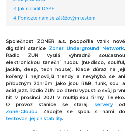
Jak naladit DAB+
Pomozte nám se zátěžovým testem
Společnost ZONER a.s. podpořila vznik nové
digitální stanice
Zoner Underground Network
.
Rádio ZUN vysílá výhradně současnou
elektronickou taneční hudbu (nu-disco, soulful,
jackin, deep, tech house). Klade důraz na její
kořeny i nejnovější trendy a nevyhýbá se ani
příbuzným žánrům, jako jsou R&B, funk, soul a
acid jazz. Rádio ZUN do éteru vypustilo svůj první
hit v prosinci 2021 v multiplexu firmy Teleko.
O provoz stanice se starají
servery
od
ZonerCloudu
. Zapojte se spolu s námi do
testování jejich stability
.