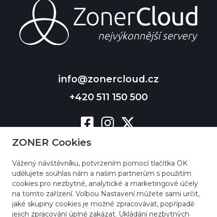
info@zonercloud.cz
+420 511 150 500
ZONER Cookies
Vážený návštěvníku, potvrzením pomocí tlačítka OK
udělujete souhlas nám a našim partnerům s použitím
cookies pro nezbytné, analytické a marketingové účely
na tomto zařízení. Volbou Nastavení můžete sami určit,
jaké skupiny cookies je možné zpracovávat, popřípadě
jejich zpracování úplně zakázat. Ukládání nezbytných